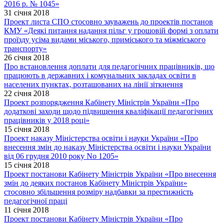
2016 р. № 1045»
31 січня 2018
Проект листа СПО стосовно зауважень до проектів постанов
КМУ «Деякі питання надання пільг у грошовій формі з оплати
проїзду усіма видами міського, приміського та міжміського
транспорту»
26 січня 2018
Про встановлення доплати для педагогічних працівників, що
працюють в державних і комунальних закладах освіти в
населених пунктах, розташованих на лінії зіткнення
22 січня 2018
Проект розпорядження Кабінету Міністрів України «Про
додаткові заходи щодо підвищення кваліфікації педагогічних
працівників у 2018 році»
15 січня 2018
Проект наказу Міністерства освіти і науки України «Про
внесення змін до наказу Міністерства освіти і науки України
від 06 грудня 2010 року No 1205»
15 січня 2018
Проект постанови Кабінету Міністрів України «Про внесення
змін до деяких постанов Кабінету Міністрів України»
стосовно збільшення розміру надбавки за престижність
педагогічної праці
11 січня 2018
Проект постанови Кабінету Міністрів України «Про