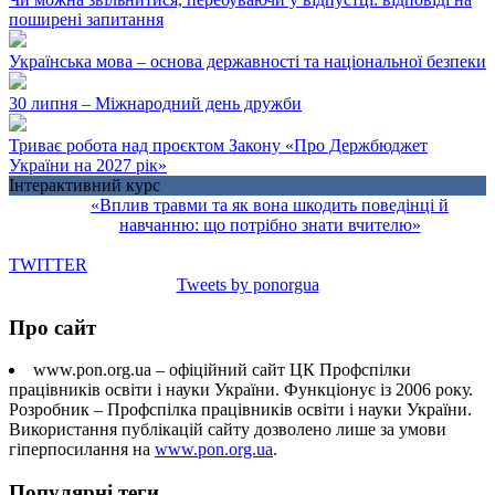
поширені запитання
Українська мова – основа державності та національної безпеки
30 липня – Міжнародний день дружби
Триває робота над проєктом Закону «Про Держбюджет
України на 2027 рік»
Інтерактивний курс
«Вплив травми та як вона шкодить поведінці й
навчанню: що потрібно знати вчителю»
TWITTER
Tweets by ponorgua
Про сайт
www.pon.org.ua – офіційний сайт ЦК Профспілки
працівників освіти і науки України. Функціонує із 2006 року.
Розробник – Профспілка працівників освіти і науки України.
Використання публікацій сайту дозволено лише за умови
гіперпосилання на
www.pon.org.ua
.
Популярні теги