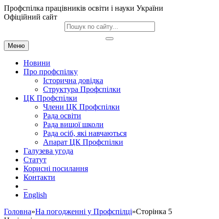
Профспілка працівників освіти і науки України
Офіційний сайт
Меню
Новини
Про профспілку
Історична довідка
Структура Профспілки
ЦК Профспілки
Члени ЦК Профспілки
Рада освіти
Рада вищої школи
Рада осіб, які навчаються
Апарат ЦК Профспілки
Галузева угода
Статут
Корисні посилання
Контакти
English
Головна
»
На погодженні у Профспілці
»Сторінка 5