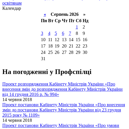
освітянам
Календар
«
Серпень 2026 »
Пн
Вт
Ср
Чт
Пт
Сб
Нд
1
2
3
4
5
6
7
8
9
10
11
12
13
14
15
16
17
18
19
20
21
22
23
24
25
26
27
28
29
30
31
На погодженні у Профспілці
Проект розпорядження Кабінету Міністрів України «Про
внесення змін до розпорядження Кабінету Міністрів України
від 14 грудня 2016 р. № 994»
14 червня 2018
Проект постанови Кабінету Міністрів України «Про внесення
змін до постанови Кабінету Міністрів України від 23 грудня
2015 року № 1109»
14 червня 2018
Проект постанови Кабінету Міністрів України «Про умови