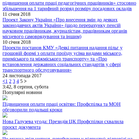
підвищення оплати праці педагогічних працівників» стосовно
збільшення на 1 тарифний розряд розміру посадових окладів
11 січня 2018
Проект Закону України «Про внесення змін до деяких
законодавчих актів України» (щодо перерахунку пенсій
науковим працівникам, журналістам, працівникам органів
місцевого самоврядування та іншим)
10 січня 2018
Проекти постанов КМУ «Деякі питання надання пільг у
грошовій формі з оплати проїзду усіма видами міського,
приміського та міжміського транспорту» та «Про
встановлення державних соціальних стандартів у сфері
транспортного обслуговування»
24 листопада 2017
<
1
2
3
4
5
>
3:42,
8 серпня, субота
Популярні новини
Підвищення оплати праці освітян: Профспілка та МОН
обговорили подальші кроки
Нова Галузева угода: Президія ЦК Профспілки схвалила
проєкт документа
Чи можна звільнитися, перебуваючи у відпустці: відповіді на