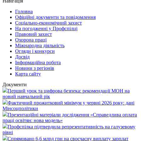
Навігація
Головна
Офіційні документи та повідомлення
Соціально-економічний захист
На погодженні у Профспілці
Правовий захист
Охорона праці
Міжнародна діяльність
Огляди і конкурси
Досвід
Інформаційна робота
Новини з регіонів
Карта сайту
Документи
Перший урок та цифрова безпека: рекомендації МОН на
новий навчальний рік
Фактичний прожитковий мінімум у червні 2026 року: дані
Мінсоцполітики
Презентаційні матеріали дослідження «Справедлива оплата
праці освітян: нова модель»
Профспілка підтвердила репрезентативність на галузевому
рівні
Спрямовано 6,6 млрд грн на своєчасну виплату зарплат