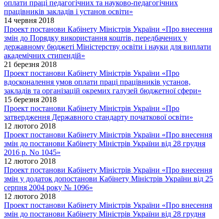
оплати праці педагогічних та науково-педагогічних
працівників закладів і установ освіти»
14 червня 2018
Проект постанови Кабінету Міністрів України «Про внесення
змін до Порядку використання коштів, передбачених у
державному бюджеті Міністерству освіти і науки для виплати
академічних стипендій»
21 березня 2018
Проект постанови Кабінету Міністрів України «Про
вдосконалення умов оплати праці працівників установ,
закладів та організацій окремих галузей бюджетної сфери»
15 березня 2018
Проект постанови Кабінету Міністрів України «Про
затвердження Державного стандарту початкової освіти»
12 лютого 2018
Проект постанови Кабінету Міністрів України «Про внесення
змін до постанови Кабінету Міністрів України від 28 грудня
2016 р. No 1045»
12 лютого 2018
Проект постанови Кабінету Міністрів України «Про внесення
змін у додаток допостанови Кабінету Міністрів України від 25
серпня 2004 року № 1096»
12 лютого 2018
Проект постанови Кабінету Міністрів України «Про внесення
змін до постанови Кабінету Міністрів України від 28 грудня