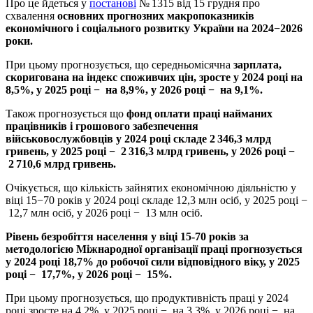
Про це йдеться у
постанові
№ 1315 від 15 грудня про
схвалення
основних прогнозних макропоказників
економічного і соціального розвитку України на 2024−2026
роки.
При цьому прогнозується, що середньомісячна
зарплата,
скоригована на індекс споживчих цін, зросте у 2024 році на
8,5%, у 2025 році − на 8,9%, у 2026 році − на 9,1%.
Також прогнозується що
фонд оплати праці найманих
працівників і грошового забезпечення
військовослужбовців у 2024 році складе 2 346,3 млрд
гривень, у 2025 році − 2 316,3 млрд гривень, у 2026 році −
2 710,6 млрд гривень.
Очікується, що кількість зайнятих економічною діяльністю у
віці 15−70 років у 2024 році складе 12,3 млн осіб, у 2025 році −
12,7 млн осіб, у 2026 році − 13 млн осіб.
Рівень безробіття населення у віці 15-70 років за
методологією Міжнародної організації праці прогнозується
у 2024 році 18,7% до робочої сили відповідного віку, у 2025
році − 17,7%, у 2026 році − 15%.
При цьому прогнозується, що продуктивність праці у 2024
році зросте на 4,2%, у 2025 році − на 3,3%, у 2026 році − на