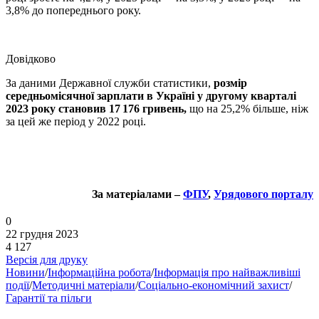
3,8% до попереднього року.
Довідково
За даними Державної служби статистики,
розмір
середньомісячної зарплати в Україні у другому кварталі
2023 року становив 17 176 гривень,
що на 25,2% більше, ніж
за цей же період у 2022 році.
За матеріалами –
ФПУ
,
Урядового порталу
0
22 грудня 2023
4 127
Версія для друку
Новини
/
Інформаційна робота
/
Інформація про найважливіші
події
/
Методичні матеріали
/
Соціально-економічний захист
/
Гарантії та пільги