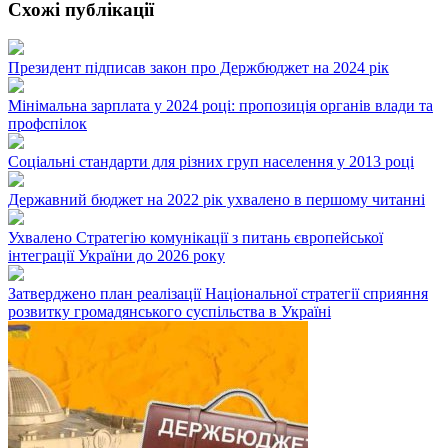
Схожі публікації
Президент підписав закон про Держбюджет на 2024 рік
Мінімальна зарплата у 2024 році: пропозиція органів влади та
профспілок
Соціальні стандарти для різних груп населення у 2013 році
Державний бюджет на 2022 рік ухвалено в першому читанні
Ухвалено Стратегію комунікації з питань європейської
інтеграції України до 2026 року
Затверджено план реалізації Національної стратегії сприяння
розвитку громадянського суспільства в Україні