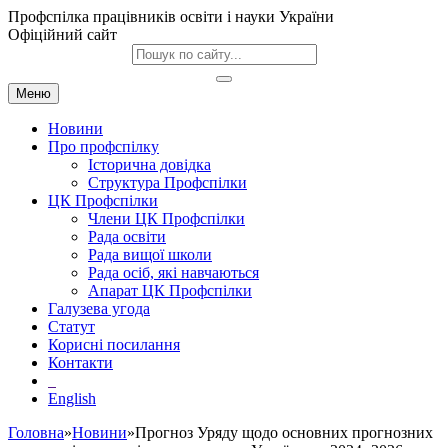
Профспілка працівників освіти і науки України
Офіційний сайт
Меню
Новини
Про профспілку
Історична довідка
Структура Профспілки
ЦК Профспілки
Члени ЦК Профспілки
Рада освіти
Рада вищої школи
Рада осіб, які навчаються
Апарат ЦК Профспілки
Галузева угода
Статут
Корисні посилання
Контакти
English
Головна
»
Новини
»Прогноз Уряду щодо основних прогнозних