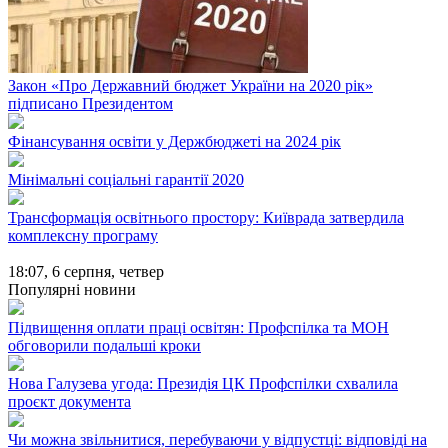
Закон «Про Державний бюджет України на 2020 рік»
підписано Президентом
Фінансування освіти у Держбюджеті на 2024 рік
Мінімальні соціальні гарантії 2020
Трансформація освітнього простору: Київрада затвердила
комплексну програму
18:07,
6 серпня, четвер
Популярні новини
Підвищення оплати праці освітян: Профспілка та МОН
обговорили подальші кроки
Нова Галузева угода: Президія ЦК Профспілки схвалила
проєкт документа
Чи можна звільнитися, перебуваючи у відпустці: відповіді на