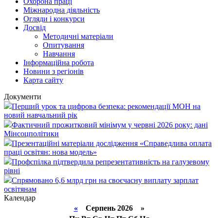
Охорона праці
Міжнародна діяльність
Огляди і конкурси
Досвід
Методичні матеріали
Опитування
Навчання
Інформаційна робота
Новини з регіонів
Карта сайту
Документи
Перший урок та цифрова безпека: рекомендації МОН на
новий навчальний рік
Фактичний прожитковий мінімум у червні 2026 року: дані
Мінсоцполітики
Презентаційні матеріали дослідження «Справедлива оплата
праці освітян: нова модель»
Профспілка підтвердила репрезентативність на галузевому
рівні
Спрямовано 6,6 млрд грн на своєчасну виплату зарплат
освітянам
Календар
«
Серпень 2026 »