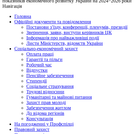
показників економічного розвитку України на 2024−2026 роки
Навігація
Головна
Офіційні документи та повідомлення
Постанови з’їзду, конференції, пленумів, президії
Звернення, заяви, виступи керівників ЦК
Інформація про найважливіші події
Листи Міністерств, відомств України
Соціально-економічний захист
Оплата праці
Гарантії та пільги
Робочий час
Відпустки
Пенсійне забезпечення
Стипендії
Соціальне страхування
Трудові відносини
Гуманітарні та майнові питання
Захист прав молоді
Забезпечення житлом
До відома регіонів
Консультація
На погодженні у Профспілці
Правовий захист