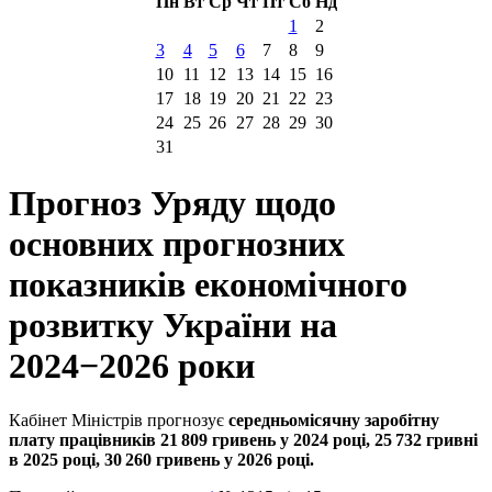
Пн
Вт
Ср
Чт
Пт
Сб
Нд
1
2
3
4
5
6
7
8
9
10
11
12
13
14
15
16
17
18
19
20
21
22
23
24
25
26
27
28
29
30
31
Прогноз Уряду щодо
основних прогнозних
показників економічного
розвитку України на
2024−2026 роки
Кабінет Міністрів прогнозує
середньомісячну заробітну
плату працівників 21 809 гривень у 2024 році, 25 732 гривні
в 2025 році, 30 260 гривень у 2026 році.