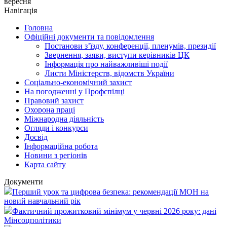
вересня
Навігація
Головна
Офіційні документи та повідомлення
Постанови з’їзду, конференції, пленумів, президії
Звернення, заяви, виступи керівників ЦК
Інформація про найважливіші події
Листи Міністерств, відомств України
Соціально-економічний захист
На погодженні у Профспілці
Правовий захист
Охорона праці
Міжнародна діяльність
Огляди і конкурси
Досвід
Інформаційна робота
Новини з регіонів
Карта сайту
Документи
Перший урок та цифрова безпека: рекомендації МОН на
новий навчальний рік
Фактичний прожитковий мінімум у червні 2026 року: дані
Мінсоцполітики