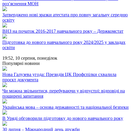
розʼяснення МОН
Затверджено нові зразки атестата про повну загальну середню
освіту
ВНЗ на початок 2016-2017 навчального року – Держкомстат
Підготовка до нового навчального року 2024/2025 у закладах
освіти
19:52,
10 серпня, понеділок
Популярні новини
Нова Галузева угода: Президія ЦК Профспілки схвалила
проєкт документа
Чи можна звільнитися, перебуваючи у відпустці: відповіді на
поширені запитання
Українська мова – основа державності та національної безпеки
В Уряді обговорили підготовку до нового навчального року
30 липня – Міжнародний день дружби