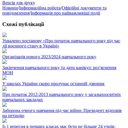
Версія для друку
Новини
/
Інформаційна робота
/
Офіційні документи та
повідомлення
/
Інформація про найважливіші події
Схожі публікації
Ухвалено постанову «Про початок навчального року під час
дії воєнного стану в Україні»
Організація нового 2023/2024 навчального року
Закінчення навчального року та дати канікул: розʼяснення
МОН
У школах України скоро пролунає останній дзвоник
Про початок 2012-2013 навчального року у загальноосвітніх
навчальних закладах
Заборона очного навчання під час війни: Президент відповів
на петицію
Із 1 вересня в перших класах має бути не більше 24 учнів: