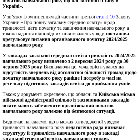
початок навчального року під час воєнного стану в
Україні».
У зв’язку із зупиненням дії частини третьої
статті 10
Закону
України «Про повну загальну середню освіту» щодо
тривалості, дати початку та закінчення навчального року, а
також надання відповідних повноважень уряду,
постанова
врегульовує питання організованого початку 2024/2025
навчального року.
У закладах загальної середньої освіти тривалість 2024/2025
навчального року визначено з 2 вересня 2024 року до 30
червня 2025 року.
Визначаючи це, уряд орієнтувався
на
відсутність звернень від абсолютної більшості громад щодо
початку навчального року раніше і потребу в часі на
ретельну підготовку закладів освіти до приймання учнів
.
Також у документі окреслено, що обласні та
Київська міська
військові адміністрації спільно із засновниками закладів
освіти мають забезпечити організований початок
навчального року залежно від безпекової ситуації.
Водночас нагадаємо, що в межах затвердженої урядом
тривалості навчального року
педагогічна рада визначає
структуру й тривалість навчального року в закладі
загальної середньої освіти, навчального тижня,