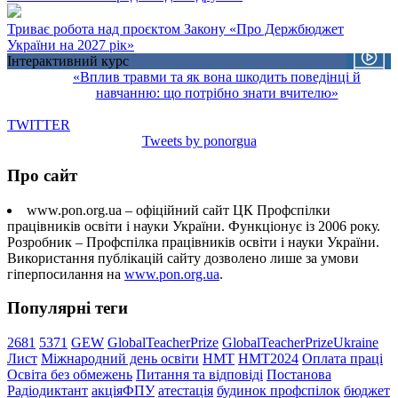
Триває робота над проєктом Закону «Про Держбюджет
України на 2027 рік»
Інтерактивний курс
«Вплив травми та як вона шкодить поведінці й
навчанню: що потрібно знати вчителю»
TWITTER
Tweets by ponorgua
Про сайт
www.pon.org.ua – офіційний сайт ЦК Профспілки
працівників освіти і науки України. Функціонує із 2006 року.
Розробник – Профспілка працівників освіти і науки України.
Використання публікацій сайту дозволено лише за умови
гіперпосилання на
www.pon.org.ua
.
Популярні теги
2681
5371
GEW
GlobalTeacherPrize
GlobalTeacherPrizeUkraine
Лист
Міжнародний день освіти
НМТ
НМТ2024
Оплата праці
Освіта без обмежень
Питання та відповіді
Постанова
Радіодиктант
акціяФПУ
атестація
будинок профспілок
бюджет