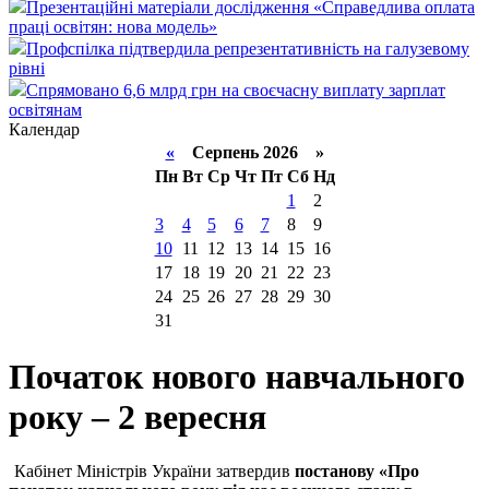
Презентаційні матеріали дослідження «Справедлива оплата
праці освітян: нова модель»
Профспілка підтвердила репрезентативність на галузевому
рівні
Спрямовано 6,6 млрд грн на своєчасну виплату зарплат
освітянам
Календар
«
Серпень 2026 »
Пн
Вт
Ср
Чт
Пт
Сб
Нд
1
2
3
4
5
6
7
8
9
10
11
12
13
14
15
16
17
18
19
20
21
22
23
24
25
26
27
28
29
30
31
Початок нового навчального
року – 2 вересня
Кабінет Міністрів України затвердив
постанову «Про