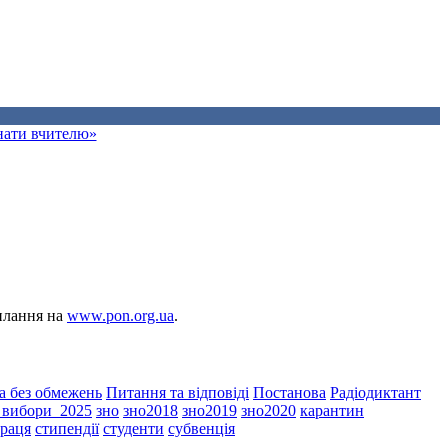
знати вчителю»
силання на
www.pon.org.ua
.
а без обмежень
Питання та відповіді
Постанова
Радіодиктант
і_вибори_2025
зно
зно2018
зно2019
зно2020
карантин
праця
стипендії
студенти
субвенція