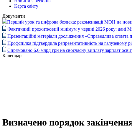
Новини з регіонів
Карта сайту
Документи
Перший урок та цифрова безпека: рекомендації МОН на нови
Фактичний прожитковий мінімум у червні 2026 року: дані М
Презентаційні матеріали дослідження «Справедлива оплата п
Профспілка підтвердила репрезентативність на галузевому рі
Спрямовано 6,6 млрд грн на своєчасну виплату зарплат осві
Календар
Визначено порядок закінченн