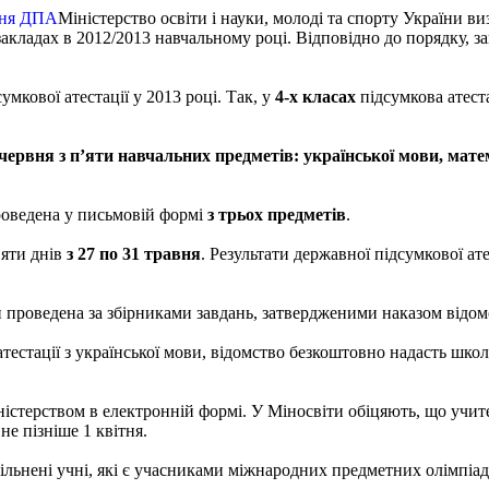
Міністерство освіти і науки, молоді та спорту України в
закладах в 2012/2013 навчальному році. Відповідно до порядку, з
мкової атестації у 2013 році. Так, у
4-х класах
підсумкова атест
 червня з п’яти навчальних предметів: української мови, матем
роведена у письмовій формі
з трьох предметів
.
’яти днів
з 27 по 31 травня
. Результати державної підсумкової ат
ти проведена за збірниками завдань, затвердженими наказом відом
тестації з української мови, відомство безкоштовно надасть шко
ністерством в електронній формі. У Міносвіти обіцяють, що учит
не пізніше 1 квітня.
ьнені учні, які є учасниками міжнародних предметних олімпіад т