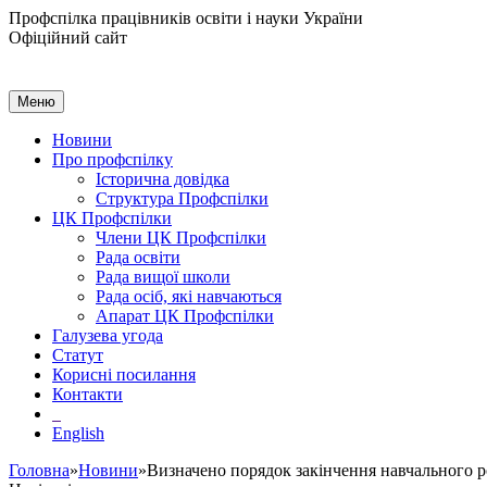
Профспілка працівників освіти і науки України
Офіційний сайт
Меню
Новини
Про профспілку
Історична довідка
Структура Профспілки
ЦК Профспілки
Члени ЦК Профспілки
Рада освіти
Рада вищої школи
Рада осіб, які навчаються
Апарат ЦК Профспілки
Галузева угода
Статут
Корисні посилання
Контакти
English
Головна
»
Новини
»Визначено порядок закінчення навчального 