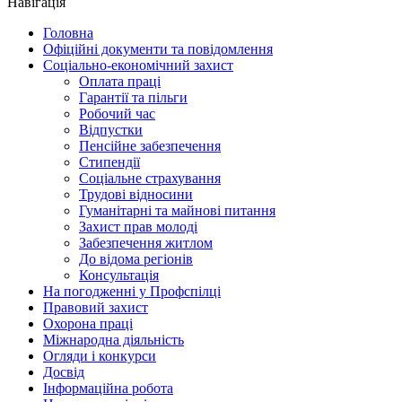
Навігація
Головна
Офіційні документи та повідомлення
Соціально-економічний захист
Оплата праці
Гарантії та пільги
Робочий час
Відпустки
Пенсійне забезпечення
Стипендії
Соціальне страхування
Трудові відносини
Гуманітарні та майнові питання
Захист прав молоді
Забезпечення житлом
До відома регіонів
Консультація
На погодженні у Профспілці
Правовий захист
Охорона праці
Міжнародна діяльність
Огляди і конкурси
Досвід
Інформаційна робота