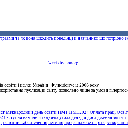
травми та як вона шкодить поведінці й навчанню: що потрібно 
Tweets by ponorgua
 освіти і науки України. Функціонує із 2006 року.
Використання публікацій сайту дозволено лише за умови гіперпо
ст
Міжнародний день освіти
НМТ
НМТ2024
Оплата праці
Освіт
023
вступна кампанія
галузева угода
деньдій
дослідження
звіти_
і
пенсійне забезпечення
петиція
профспілкове партнерство
спів