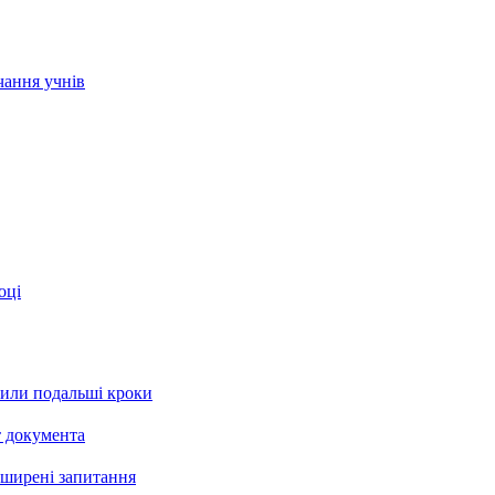
чання учнів
оці
рили подальші кроки
т документа
поширені запитання