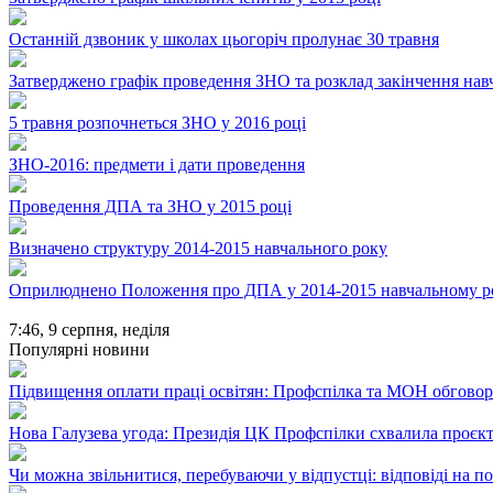
Останній дзвоник у школах цьогоріч пролунає 30 травня
Затверджено графік проведення ЗНО та розклад закінчення нав
5 травня розпочнеться ЗНО у 2016 році
ЗНО-2016: предмети і дати проведення
Проведення ДПА та ЗНО у 2015 році
Визначено структуру 2014-2015 навчального року
Оприлюднено Положення про ДПА у 2014-2015 навчальному р
7:46,
9 серпня, неділя
Популярні новини
Підвищення оплати праці освітян: Профспілка та МОН обгово
Нова Галузева угода: Президія ЦК Профспілки схвалила проєк
Чи можна звільнитися, перебуваючи у відпустці: відповіді на 