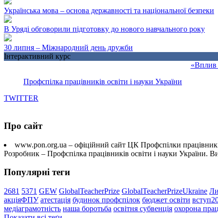
Українська мова – основа державності та національної безпеки
В Уряді обговорили підготовку до нового навчального року
30 липня – Міжнародний день дружби
Інтерактивний курс
«Вплив 
Профспілка працівників освіти і науки України
TWITTER
Про сайт
www.pon.org.ua – офіційний сайт ЦК Профспілки працівників
Розробник – Профспілка працівників освіти і науки України. 
Популярні теги
2681
5371
GEW
GlobalTeacherPrize
GlobalTeacherPrizeUkraine
Ли
акціяФПУ
атестація
будинок профспілок
бюджет освіти
вступ2
медіаграмотність
наша боротьба
освітня субвенція
охорона прац
Показати всі теґи