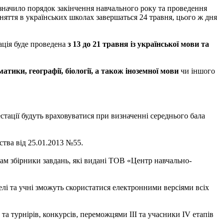
изначило порядок закінчення навчального року та проведення
аняття в українських школах завершаться 24 травня, цього ж дня
ація буде проведена
з 13 до 21 травня із української мови та
атики, географії, біології, а також іноземної мови
чи іншого
естації будуть враховуватися при визначенні середнього бала
ства від 25.01.2013 №55.
лам збірники завдань, які видані ТОВ «Центр навчально-
елі та учні зможуть скористатися електронними версіями всіх
а турнірів, конкурсів, переможцями III та учасники IV етапів