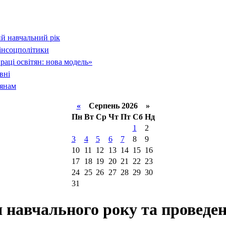
й навчальний рік
інсоцполітики
раці освітян: нова модель»
вні
тянам
«
Серпень 2026 »
Пн
Вт
Ср
Чт
Пт
Сб
Нд
1
2
3
4
5
6
7
8
9
10
11
12
13
14
15
16
17
18
19
20
21
22
23
24
25
26
27
28
29
30
31
я навчального року та провед