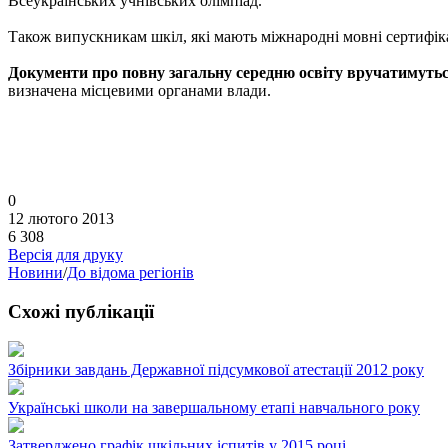
Всеукраїнських учнівських олімпіад.
Також випускникам шкіл, які мають міжнародні мовні сертифікати
Документи про повну загальну середню освіту вручатимутьс
визначена місцевими органами влади.
0
12 лютого 2013
6 308
Версія для друку
Новини
/
До відома регіонів
Схожі публікації
Збірники завдань Державної підсумкової атестації 2012 року
Українські школи на завершальному етапі навчального року
Затверджено графік шкільних іспитів у 2015 році