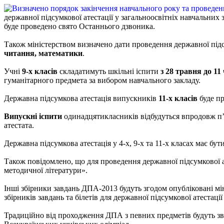
державної підсумкової атестації у загальноосвітніх навчальних 
буде проведено свято Останнього дзвоника.
Також міністерством визначено дати проведення державної підсу
читання, математики
.
Учні
9-х класів
складатимуть шкільні іспити
з 28 травня до 11
гуманітарного предмета за вибором навчального закладу.
Державна підсумкова атестація випускників
11-х класів
буде п
Випускні іспити
одинадцятикласників відбудуться впродовж п
атестата.
Державна підсумкова атестація у 4-х, 9-х та 11-х класах має бу
Також повідомлено, що для проведення державної підсумкової а
методичної літератури».
Інші збірники завдань ДПА-2013 будуть згодом опубліковані мі
збірників завдань та білетів для державної підсумкової атестації 
Традиційно від проходження ДПА з певних предметів будуть звіл