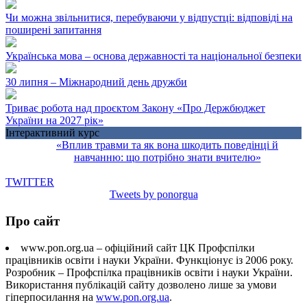
Чи можна звільнитися, перебуваючи у відпустці: відповіді на
поширені запитання
Українська мова – основа державності та національної безпеки
30 липня – Міжнародний день дружби
Триває робота над проєктом Закону «Про Держбюджет
України на 2027 рік»
Інтерактивний курс
«Вплив травми та як вона шкодить поведінці й
навчанню: що потрібно знати вчителю»
TWITTER
Tweets by ponorgua
Про сайт
www.pon.org.ua – офіційний сайт ЦК Профспілки
працівників освіти і науки України. Функціонує із 2006 року.
Розробник – Профспілка працівників освіти і науки України.
Використання публікацій сайту дозволено лише за умови
гіперпосилання на
www.pon.org.ua
.