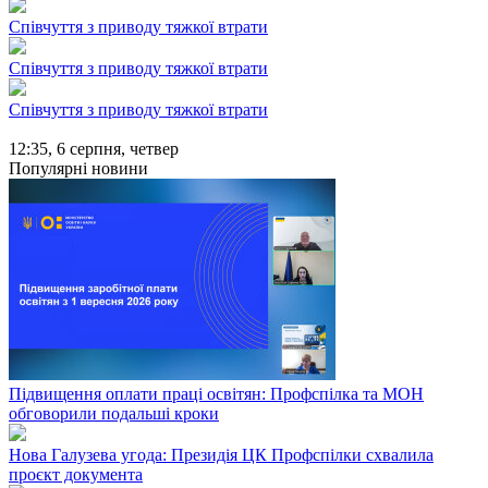
Співчуття з приводу тяжкої втрати
Співчуття з приводу тяжкої втрати
Співчуття з приводу тяжкої втрати
12:35,
6 серпня, четвер
Популярні новини
Підвищення оплати праці освітян: Профспілка та МОН
обговорили подальші кроки
Нова Галузева угода: Президія ЦК Профспілки схвалила
проєкт документа