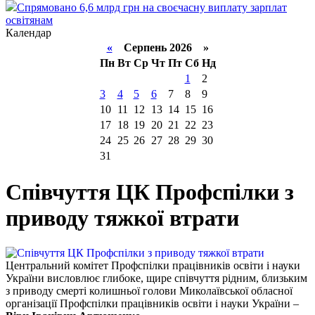
Спрямовано 6,6 млрд грн на своєчасну виплату зарплат
освітянам
Календар
«
Серпень 2026 »
Пн
Вт
Ср
Чт
Пт
Сб
Нд
1
2
3
4
5
6
7
8
9
10
11
12
13
14
15
16
17
18
19
20
21
22
23
24
25
26
27
28
29
30
31
Співчуття ЦК Профспілки з
приводу тяжкої втрати
Центральний комітет Профспілки працівників освіти і науки
України висловлює глибоке, щире співчуття рідним, близьким
з приводу смерті колишньої голови Миколаївської обласної
організації Профспілки працівників освіти і науки України –