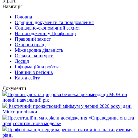
втрати
Навігація
Головна
Офіційні документи та повідомлення
Соціально-економічний захист
На погодженні у Профспілці
Правовий захист
Охорона праці
Міжнародна діяльність
Огляди і конкурси
Досвід
Інформаційна робота
Новини з регіонів
Карта сайту
Документи
Перший урок та цифрова безпека: рекомендації МОН на
новий навчальний рік
Фактичний прожитковий мінімум у червні 2026 року: дані
Мінсоцполітики
Презентаційні матеріали дослідження «Справедлива оплата
праці освітян: нова модель»
Профспілка підтвердила репрезентативність на галузевому
рівні