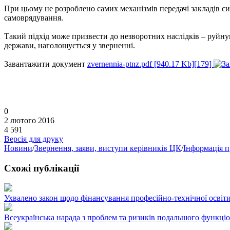
При цьому не розроблено самих механізмів передачі закладів с
самоврядування.
Такий підхід може призвести до незворотних наслідків – руйнув
держави, наголошується у зверненні.
Завантажити документ
zvernennia-ptnz.pdf [940.17 Kb][179]
0
2 лютого 2016
4 591
Версія для друку
Новини
/
Звернення, заяви, виступи керівників ЦК
/
Інформація п
Схожі публікації
Ухвалено закон щодо фінансування професійно-технічної освіт
Всеукраїнська нарада з проблем та ризиків подальшого функці