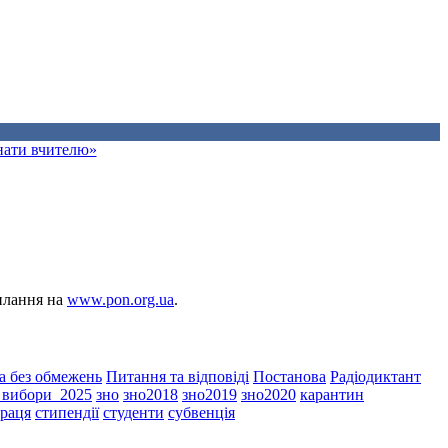
знати вчителю»
силання на
www.pon.org.ua
.
а без обмежень
Питання та відповіді
Постанова
Радіодиктант
і_вибори_2025
зно
зно2018
зно2019
зно2020
карантин
праця
стипендії
студенти
субвенція