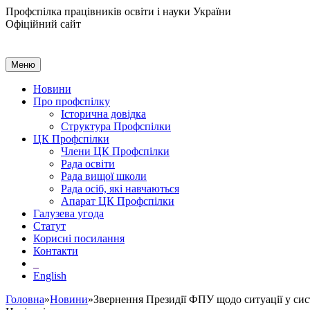
Профспілка працівників освіти і науки України
Офіційний сайт
Меню
Новини
Про профспілку
Історична довідка
Структура Профспілки
ЦК Профспілки
Члени ЦК Профспілки
Рада освіти
Рада вищої школи
Рада осіб, які навчаються
Апарат ЦК Профспілки
Галузева угода
Статут
Корисні посилання
Контакти
English
Головна
»
Новини
»Звернення Президії ФПУ щодо ситуації у сист