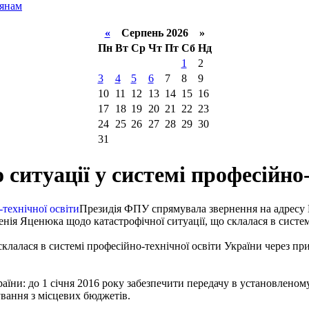
тянам
«
Серпень 2026 »
Пн
Вт
Ср
Чт
Пт
Сб
Нд
1
2
3
4
5
6
7
8
9
10
11
12
13
14
15
16
17
18
19
20
21
22
23
24
25
26
27
28
29
30
31
итуації у системі професійно-
Президія ФПУ спрямувала звернення на адресу
ія Яценюка щодо катастрофічної ситуації, що склалася в системі
 склалася в системі професійно-технічної освіти України через
раїни: до 1 січня 2016 року забезпечити передачу в установленом
вання з місцевих бюджетів.