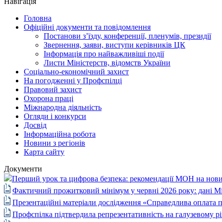
Навігація
Головна
Офіційні документи та повідомлення
Постанови з’їзду, конференції, пленумів, президії
Звернення, заяви, виступи керівників ЦК
Інформація про найважливіші події
Листи Міністерств, відомств України
Соціально-економічний захист
На погодженні у Профспілці
Правовий захист
Охорона праці
Міжнародна діяльність
Огляди і конкурси
Досвід
Інформаційна робота
Новини з регіонів
Карта сайту
Документи
Перший урок та цифрова безпека: рекомендації МОН на нови
Фактичний прожитковий мінімум у червні 2026 року: дані М
Презентаційні матеріали дослідження «Справедлива оплата п
Профспілка підтвердила репрезентативність на галузевому рі