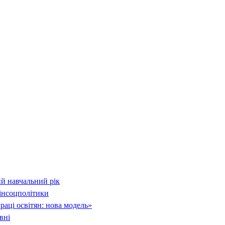
й навчальний рік
інсоцполітики
раці освітян: нова модель»
вні