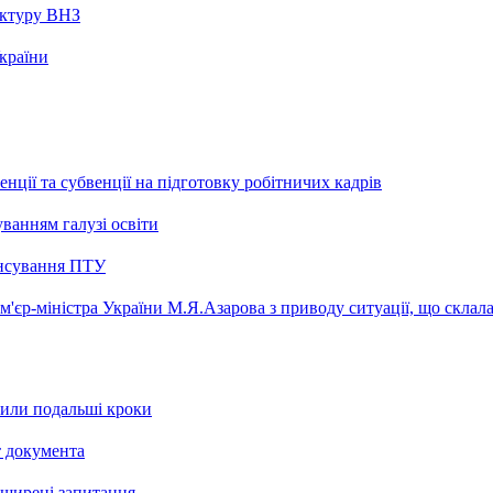
уктуру ВНЗ
країни
нції та субвенції на підготовку робітничих кадрів
ванням галузі освіти
ансування ПТУ
єр-міністра України М.Я.Азарова з приводу ситуації, що склалас
рили подальші кроки
т документа
поширені запитання