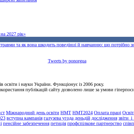
на 2027 рік»
травми та як вона шкодить поведінці й навчанню: що потрібно 
Tweets by ponorgua
 освіти і науки України. Функціонує із 2006 року.
Використання публікацій сайту дозволено лише за умови гіперпо
ст
Міжнародний день освіти
НМТ
НМТ2024
Оплата праці
Освіт
023
вступна кампанія
галузева угода
деньдій
дослідження
звіти_
і
пенсійне забезпечення
петиція
профспілкове партнерство
спів