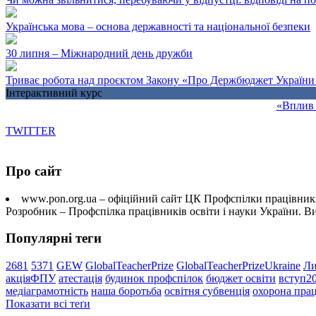
Українська мова – основа державності та національної безпеки
30 липня – Міжнародний день дружби
Триває робота над проєктом Закону «Про Держбюджет України 
Інтерактивний курс
«Вплив 
TWITTER
Про сайт
www.pon.org.ua – офіційний сайт ЦК Профспілки працівників
Розробник – Профспілка працівників освіти і науки України. 
Популярні теги
2681
5371
GEW
GlobalTeacherPrize
GlobalTeacherPrizeUkraine
Ли
акціяФПУ
атестація
будинок профспілок
бюджет освіти
вступ2
медіаграмотність
наша боротьба
освітня субвенція
охорона прац
Показати всі теґи