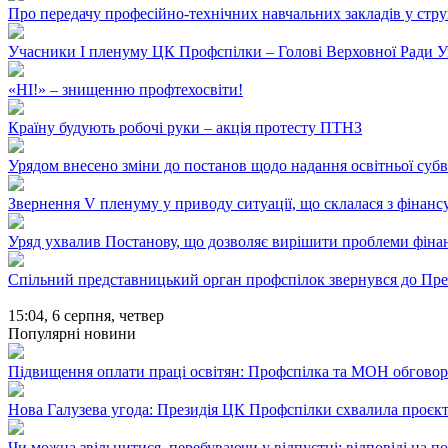
Про передачу професійно-технічних навчальних закладів у стр
Учасники І пленуму ЦК Профспілки – Голові Верховної Ради У
«НІ!» – знищенню профтехосвіти!
Країну будують робочі руки – акція протесту ПТНЗ
Урядом внесено зміни до постанов щодо надання освітньої субве
Звернення V пленуму у приводу ситуації, що склалася з фінансу
Уряд ухвалив Постанову, що дозволяє вирішити проблеми фін
Спільний представницький орган профспілок звернувся до Прем'
15:04,
6 серпня, четвер
Популярні новини
Підвищення оплати праці освітян: Профспілка та МОН обгово
Нова Галузева угода: Президія ЦК Профспілки схвалила проєк
Чи можна звільнитися, перебуваючи у відпустці: відповіді на 