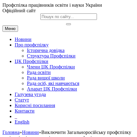
Профспілка працівників освіти і науки України
Офіційний сайт
Меню
Новини
Про профспілку
Історична довідка
Структура Профспілки
ЦК Профспілки
Члени ЦК Профспілки
Рада освіти
Рада вищої школи
Рада осіб, які навчаються
Апарат ЦК Профспілки
Галузева угода
Статут
Корисні посилання
Контакти
English
Головна
»
Новини
»Виключити Загальноросійську профспілку