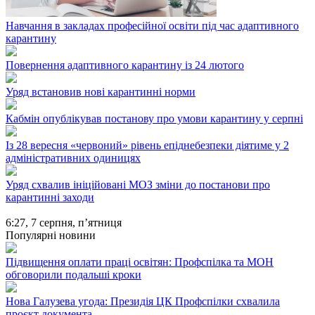
Навчання в закладах професійної освіти під час адаптивного
карантину
Повернення адаптивного карантину із 24 лютого
Уряд встановив нові карантинні норми
Кабмін опублікував постанову про умови карантину у серпні
Із 28 вересня «червоний» рівень епіднебезпеки діятиме у 2
адміністративних одиницях
Уряд схвалив ініційовані МОЗ зміни до постанови про
карантинні заходи
6:27,
7 серпня, п’ятниця
Популярні новини
Підвищення оплати праці освітян: Профспілка та МОН
обговорили подальші кроки
Нова Галузева угода: Президія ЦК Профспілки схвалила
проєкт документа