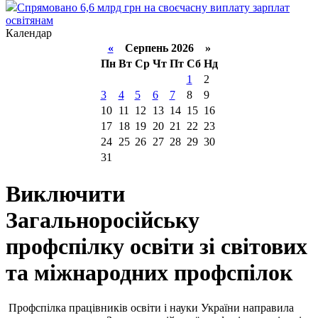
Спрямовано 6,6 млрд грн на своєчасну виплату зарплат
освітянам
Календар
«
Серпень 2026 »
Пн
Вт
Ср
Чт
Пт
Сб
Нд
1
2
3
4
5
6
7
8
9
10
11
12
13
14
15
16
17
18
19
20
21
22
23
24
25
26
27
28
29
30
31
Виключити
Загальноросійську
профспілку освіти зі світових
та міжнародних профспілок
Профспілка працівників освіти і науки України направила