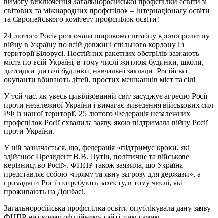
вимогу виключення Загальноросійської профспілки освіти зі
світових та міжнародних профспілок – Інтернаціоналу освіти
та Європейського комітету профспілок освіти!
24 лютого Росія розпочала широкомасштабну кровопролитну
війну в Україну по всій довжині спільного кордону і з
території Білорусі. Постійних ракетних обстрілів зазнають
міста по всій Україні, в тому числі житлові будинки, школи,
дитсадки, дитячі будинки, навчальні заклади. Російські
окупанти вбивають дітей, простих мешканців міст та сіл!
У той час, як увесь цивілізований світ засуджує агресію Росії
проти незалежної України і вимагає виведення військових сил
РФ із нашої території, 25 лютого Федерація незалежних
профспілок Росії схвалила заяву, якою підтримала війну Росії
проти України.
У ній зазначається, що, федерація «підтримує кроки, які
здійснює Президент В.В. Путін, політичне та військове
керівництво Росії». ФНПР також заявила, що Україна
представляє собою «пряму та явну загрозу для держави», а
громадяни Росії потребують захисту, в тому числі, які
проживають на Донбасі.
Загальноросійська профспілка освіти опублікувала дану заяву
ФНПР на своєму офіційному сайті, тим самим