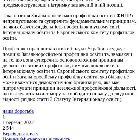
продемонструвавши підтримку зазначеній в ній позиції.
Така позиція Загальноросійської профспілки освіти і ФНПР є
неприпустимою та суперечить фундаментальним принципам,
на яких базується діяльність профспілок в усьому світі,
Інтернаціоналу освіти та Європейського комітету профспілок
освіти.
Профспілка працівників освіти і науки України засуджує
позицію Загальноросійської профспілки освіти та, зважаючи
на те, що вона суперечить основоположним принципам
діяльності світових профспілок, вимагає виключити з
Інтернаціоналу освіти та Європейського комітету профспілок
освіти Загальноросійську профспілку освіти, яка більше не
може вважатися демократичною організацією, яка має
підтримувати принципи незалежної профспілкової діяльності,
що включають захист миру та свободи та повагу до людської
гідності (згідно статті 3 Статуту Інтернаціоналу освіти).
наша боротьба
1
1 березня 2022
2 544
Версія для друку
Новини
/
Міжнародна діяльність