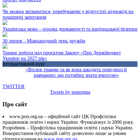
Чи можна звільнитися, перебуваючи у відпустці: відповіді на
поширені запитання
Українська мова – основа державності та національної безпеки
30 липня – Міжнародний день дружби
Триває робота над проєктом Закону «Про Держбюджет
України на 2027 рік»
Інтерактивний курс
«Вплив травми та як вона шкодить поведінці й
навчанню: що потрібно знати вчителю»
TWITTER
Tweets by ponorgua
Про сайт
www.pon.org.ua – офіційний сайт ЦК Профспілки
працівників освіти і науки України. Функціонує із 2006 року.
Розробник – Профспілка працівників освіти і науки України.
Використання публікацій сайту дозволено лише за умови
гіперпосилання на
www.pon.org.ua
.