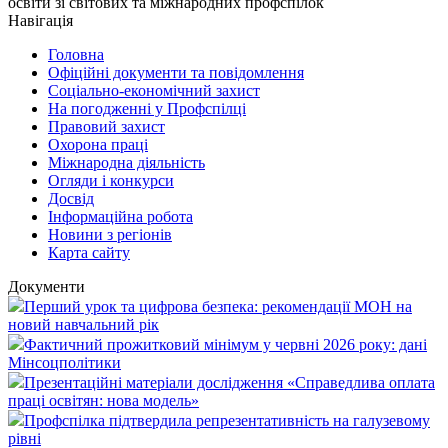
освіти зі світових та міжнародних профспілок
Навігація
Головна
Офіційні документи та повідомлення
Соціально-економічний захист
На погодженні у Профспілці
Правовий захист
Охорона праці
Міжнародна діяльність
Огляди і конкурси
Досвід
Інформаційна робота
Новини з регіонів
Карта сайту
Документи
Перший урок та цифрова безпека: рекомендації МОН на
новий навчальний рік
Фактичний прожитковий мінімум у червні 2026 року: дані
Мінсоцполітики
Презентаційні матеріали дослідження «Справедлива оплата
праці освітян: нова модель»
Профспілка підтвердила репрезентативність на галузевому
рівні