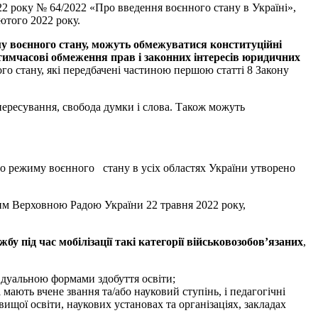
22 року № 64/2022 «Про введення воєнного стану в Україні»,
лютого 2022 року.
му воєнного стану, можуть обмежуватися конституційні
имчасові обмеження прав і законних інтересів юридичних
го стану, які передбачені частиною першою статті 8 Закону
пересування, свобода думки і слова. Також можуть
ого режиму воєнного стану в усіх областях України утворено
им Верховною Радою України 22 травня 2022 року,
бу під час мобілізації такі категорії військовозобов’язаних
,
о дуальною формами здобуття освіти;
 мають вчене звання та/або науковий ступінь, і педагогічні
ищої освіти, наукових установах та організаціях, закладах