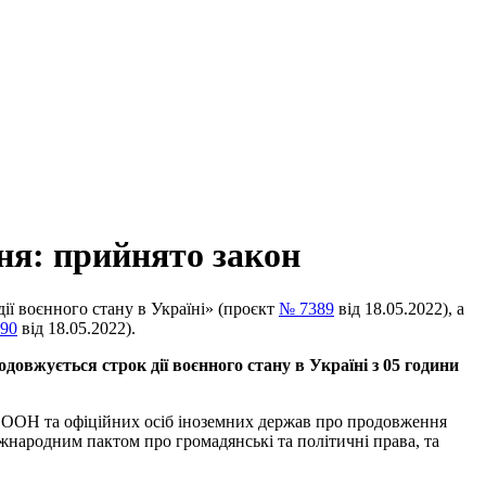
пня: прийнято закон
ї воєнного стану в Україні» (проєкт
№ 7389
від 18.05.2022), а
90
від 18.05.2022).
одовжується строк дії воєнного стану в Україні з 05 години
я ООН та офіційних осіб іноземних держав про продовження
іжнародним пактом про громадянські та політичні права, та