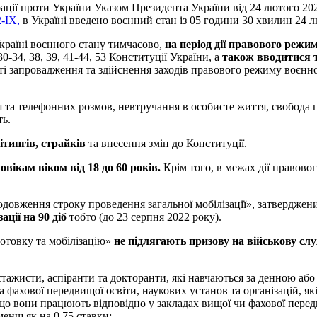
рації проти України Указом Президента України від 24 лютого 20
-IX,
в Україні введено воєнний стан із 05 години 30 хвилин 24 
Україні воєнного стану тимчасово,
на період дії правового режи
30-34, 38, 39, 41-44, 53 Конституції України, а
також вводитися т
ті запровадження та здійснення заходів правового режиму воєнно
 та телефонних розмов, невтручання в особисте життя, свобода 
ть.
ітингів, страйків
та внесення змін до Конституції.
овікам віком від 18 до 60 років.
Крім того, в межах дії правов
довження строку проведення загальної мобілізації», затверджен
ації на 90 діб
тобто (до 23 серпня 2022 року).
готовку та мобілізацію»
не підлягають призову на військову служ
-стажисти, аспіранти та докторанти, які навчаються за денною аб
а фахової передвищої освіти, наукових установ та організацій, які
 що вони працюють відповідно у закладах вищої чи фахової передв
менш як на 0,75 ставки;