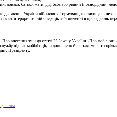
син, донька, батько, мати, дід, баба або рідний (повнорідний, не
 до законів України військових формувань, що захищали незалежн
сті в антитерористичній операції, забезпеченні її проведення, п
Про внесення змін до статті 23 Закону України «Про мобілізацій
 службу під час мобілізації, та доповнено його такими категоріям
ідпис Президенту.
одавства