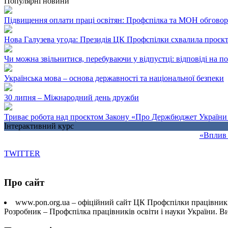
Популярні новини
Підвищення оплати праці освітян: Профспілка та МОН обгово
Нова Галузева угода: Президія ЦК Профспілки схвалила проєк
Чи можна звільнитися, перебуваючи у відпустці: відповіді на 
Українська мова – основа державності та національної безпеки
30 липня – Міжнародний день дружби
Триває робота над проєктом Закону «Про Держбюджет України 
Інтерактивний курс
«Вплив 
TWITTER
Про сайт
www.pon.org.ua – офіційний сайт ЦК Профспілки працівників
Розробник – Профспілка працівників освіти і науки України. 