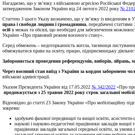
Нагадаємо, що у зв’язку з військовою агресією Російської Феде
затвердженим Законом України від 24 лютого 2022 року
№ 2102
Статтею 3 цього Указу визначено, що у зв’язку із введенням в 
права і свободи людини і громадянина
, передбачені статтями 
осіб
в межах та обсязі, що необхідні для забезпечення можливос
України «Про правовий режим воєнного стану».
Серед обмежень – недоторканність житла, таємниця листування
обмежуватися права на освіту, працю, підприємницьку діяльніс
Забороняється проведення референдумів, виборів, зібрань, м
Через воєнний стан виїзд з України за кордон заборонено чол
військові адміністрації.
Указом Президента України від 17.05.2022
№ 342/2022
«Про про
продовжується з 25 травня 2022 року строк загальної мобіліз
Відповідно до статті 23 Закону України «Про мобілізаційну під
зокрема:
здобувачі фахової передвищої та вищої освіти, асистенти
наукові і науково-педагогічні працівники закладів вищої т
працівники закладів загальної середньої освіти, за умови
загальної середньої освіти за основним місцем роботи не 