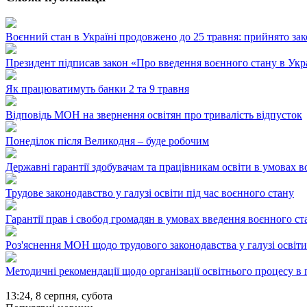
Воєнний стан в Україні продовжено до 25 травня: прийнято за
Президент підписав закон «Про введення воєнного стану в Укр
Як працюватимуть банки 2 та 9 травня
Відповідь МОН на звернення освітян про тривалість відпусток
Понеділок після Великодня – буде робочим
Державні гарантії здобувачам та працівникам освіти в умовах 
Трудове законодавство у галузі освіти під час воєнного стану
Гарантії прав і свобод громадян в умовах введення воєнного ст
Роз'яснення МОН щодо трудового законодавства у галузі освіти
Методичні рекомендації щодо організації освітнього процесу в 
13:24,
8 серпня, субота