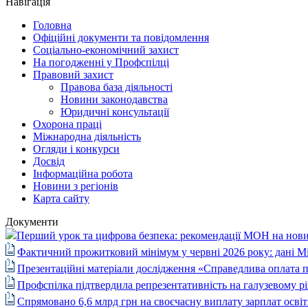
Навігація
Головна
Офіційні документи та повідомлення
Соціально-економічний захист
На погодженні у Профспілці
Правовий захист
Правова база діяльності
Новини законодавства
Юридичні консультації
Охорона праці
Міжнародна діяльність
Огляди і конкурси
Досвід
Інформаційна робота
Новини з регіонів
Карта сайту
Документи
Перший урок та цифрова безпека: рекомендації МОН на нови
Фактичний прожитковий мінімум у червні 2026 року: дані М
Презентаційні матеріали дослідження «Справедлива оплата п
Профспілка підтвердила репрезентативність на галузевому рі
Спрямовано 6,6 млрд грн на своєчасну виплату зарплат осві