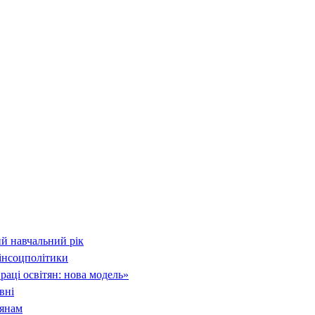
й навчальний рік
інсоцполітики
раці освітян: нова модель»
вні
тянам