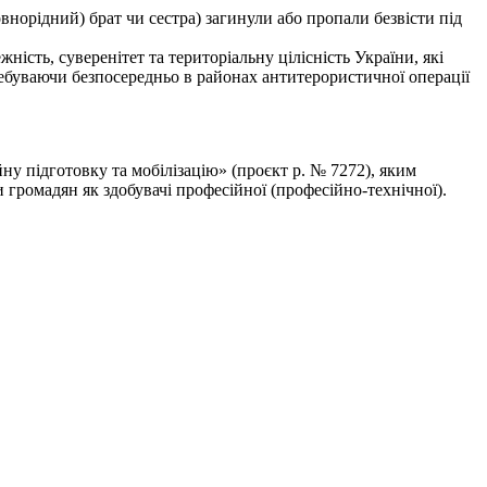
повнорідний) брат чи сестра) загинули або пропали безвісти під
ість, суверенітет та територіальну цілісність України, які
еребуваючи безпосередньо в районах антитерористичної операції
ну підготовку та мобілізацію» (проєкт р. № 7272), яким
и громадян як здобувачі професійної (професійно-технічної).