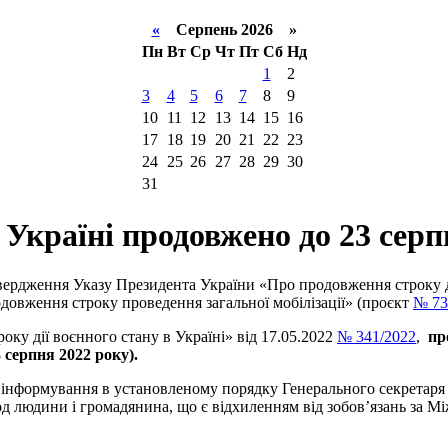
«
Серпень 2026 »
Пн
Вт
Ср
Чт
Пт
Сб
Нд
1
2
3
4
5
6
7
8
9
10
11
12
13
14
15
16
17
18
19
20
21
22
23
24
25
26
27
28
29
30
31
 Україні продовжено до 23 сер
вердження Указу Президента України «Про продовження строку ді
овження строку проведення загальної мобілізації» (проєкт
№ 73
ку дії воєнного стану в Україні» від 17.05.2022
№ 341/2022
,
пр
 серпня 2022 року).
и інформування в установленому порядку Генерального секретар
бод людини і громадянина, що є відхиленням від зобов’язань за М