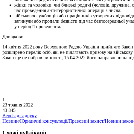
жінки та чоловіки, чиї близькі родичі (чоловік, дружина, 
час проведення антитерористичної операції з числа:
військовослужбовців або працівників утворених відповідно
загинули або пропали безвісти під час безпосередньої уча
у період її проведення.
Довідково
14 квітня 2022 року Верховною Радою України прийнято Закон «
розширено перелік осіб, які не підлягають призову на військову
Закон ще не набрав чинності, 15.04.2022 його направлено на п
1
23 травня 2022
43 845
Версія для друку
Новини
/
Юридичні консультації
/
Правовий захист
/
Новини закон
Схожі публікації