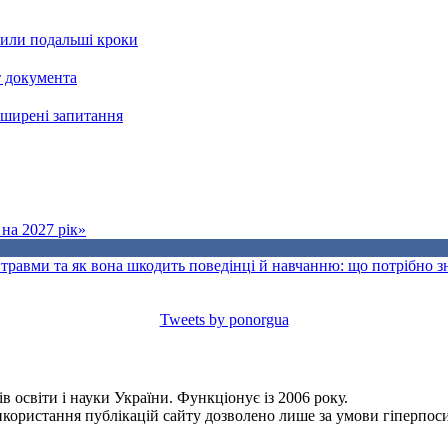
рили подальші кроки
т документа
поширені запитання
на 2027 рік»
травми та як вона шкодить поведінці й навчанню: що потрібно 
Tweets by ponorgua
 освіти і науки України. Функціонує із 2006 року.
Використання публікацій сайту дозволено лише за умови гіперпо