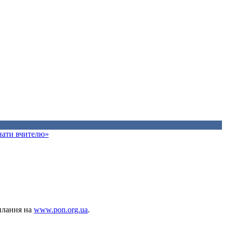
знати вчителю»
силання на
www.pon.org.ua
.