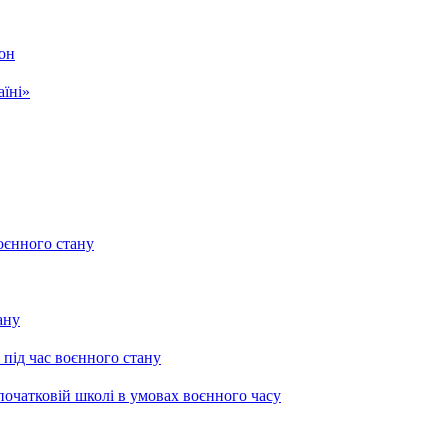
кон
аїні»
воєнного стану
ану
 під час воєнного стану
початковій школі в умовах воєнного часу