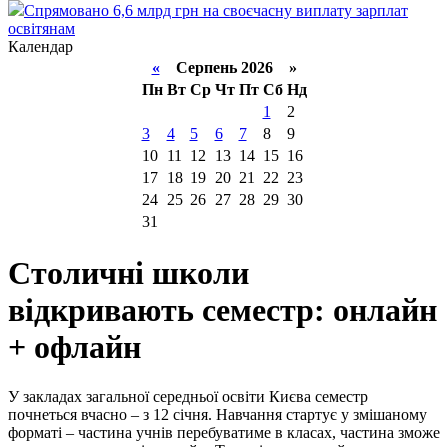
Спрямовано 6,6 млрд грн на своєчасну виплату зарплат
освітянам
Календар
«
Серпень 2026 »
Пн
Вт
Ср
Чт
Пт
Сб
Нд
1
2
3
4
5
6
7
8
9
10
11
12
13
14
15
16
17
18
19
20
21
22
23
24
25
26
27
28
29
30
31
Столичні школи
відкривають семестр: онлайн
+ офлайн
У закладах загальної середньої освіти Києва семестр
почнеться вчасно – з 12 січня. Навчання стартує у змішаному
форматі – частина учнів перебуватиме в класах, частина зможе