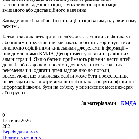
засновників і адміністрацій, з можливістю організації
змішаного або дистанційного навчання.
Заклади дошкільної освіти столиці працюватимуть у звичному
режимі.
Батьків закликають тримати зв'язок з класними керівниками
або іншими представниками закладів освіти, користуватися
виключно офіційними київськими джерелами інформації –
повідомленнями КМДА, Департаменту освіти та районних
адміністрацій. Якщо батьки приймають рішення вести дітей
до шкіл або садочків, просимо дотримуватись загальних
рекомендацій: одягати дітей відповідно до погоди,
враховуючи, що в закладах освіти може бути прохолодніше,
переглядати склад «тривожної торбинки», довіряти офіційній
інформації школи, бути на зв’язку у визначених месенджерах
або групах.
За матеріалами –
КМДА
0
12 січня 2026
282
Версія для друку
Новини з регіонів