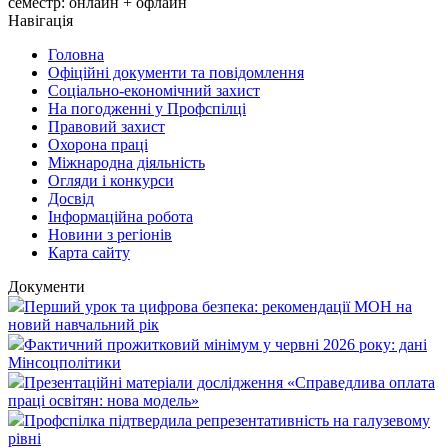
семестр: онлайн + офлайн
Навігація
Головна
Офіційні документи та повідомлення
Соціально-економічний захист
На погодженні у Профспілці
Правовий захист
Охорона праці
Міжнародна діяльність
Огляди і конкурси
Досвід
Інформаційна робота
Новини з регіонів
Карта сайту
Документи
Перший урок та цифрова безпека: рекомендації МОН на
новий навчальний рік
Фактичний прожитковий мінімум у червні 2026 року: дані
Мінсоцполітики
Презентаційні матеріали дослідження «Справедлива оплата
праці освітян: нова модель»
Профспілка підтвердила репрезентативність на галузевому
рівні