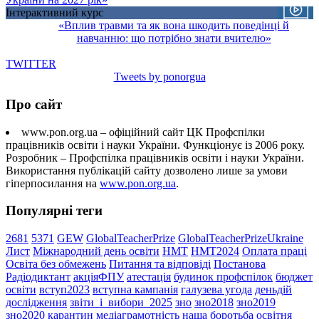
Інтерактивний курс
«Вплив травми та як вона шкодить поведінці й
навчанню: що потрібно знати вчителю»
TWITTER
Tweets by ponorgua
Про сайт
www.pon.org.ua – офіційний сайт ЦК Профспілки
працівників освіти і науки України. Функціонує із 2006 року.
Розробник – Профспілка працівників освіти і науки України.
Використання публікацій сайту дозволено лише за умови
гіперпосилання на
www.pon.org.ua
.
Популярні теги
2681
5371
GEW
GlobalTeacherPrize
GlobalTeacherPrizeUkraine
Лист
Міжнародний день освіти
НМТ
НМТ2024
Оплата праці
Освіта без обмежень
Питання та відповіді
Постанова
Радіодиктант
акціяФПУ
атестація
будинок профспілок
бюджет
освіти
вступ2023
вступна кампанія
галузева угода
деньдій
дослідження
звіти_і_вибори_2025
зно
зно2018
зно2019
зно2020
карантин
медіаграмотність
наша боротьба
освітня