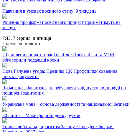
Навчання в умовах воєнного стану: 9 тиждень
Рішення про формат освітнього процесу прийматимуть на
місцях
7:43,
7 серпня, п’ятниця
Популярні новини
Підвищення оплати праці освітян: Профспілка та МОН
обговорили подальші кроки
Нова Галузева угода: Президія ЦК Профспілки схвалила
проєкт документа
Чи можна звільнитися, перебуваючи у відпустці: відповіді на
поширені запитання
Українська мова – основа державності та національної безпеки
30 липня – Міжнародний день дружби
Триває робота над проєктом Закону «Про Держбюджет
України на 2027 рік»