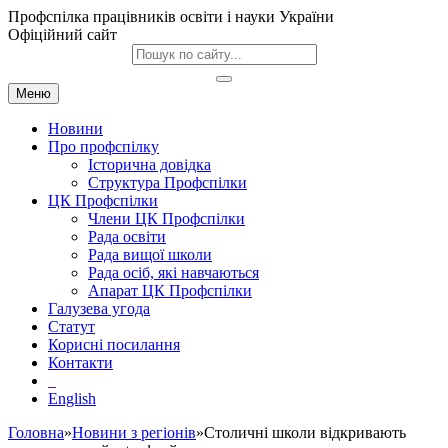
Профспілка працівників освіти і науки України
Офіційний сайт
Меню
Новини
Про профспілку
Історична довідка
Структура Профспілки
ЦК Профспілки
Члени ЦК Профспілки
Рада освіти
Рада вищої школи
Рада осіб, які навчаються
Апарат ЦК Профспілки
Галузева угода
Статут
Корисні посилання
Контакти
English
Головна
»
Новини з регіонів
»Столичні школи відкривають