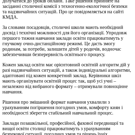
долучатися до уроків онлайн. Таке рішення прийняте на
засіданні столичної комісії з техногенно-екологічної безпеки
та надзвичайних ситуацій. Про це повідомляється на сайті
КМДА.
За словами посадовців, столичні школи мають необхідний
досвід і технічні можливості для його організації. Упродовж
першого тижня навчання заклади освіти працюватимуть у
гнучкому очно-дистанційному режимі. Це дасть змогу
родинам, за потреби, залишити дітей у родичів, водночас
забезпечивши безперервність освітнього процесу.
Кожен заклад освіти має орієнтовний освітній алгоритм дій у
разі надзвичайних ситуацій, а також індивідуальні алгоритми,
адаптовані під кожен конкретний заклад. Керівники шкіл
мають організувати освітній процес так, щоб усі учні –
незалежно від вибраного формату – отримували повноцінне
навчання.
Рішення про змішаний формат навчання ухвалили з
урахуванням погіршення погодних умов, комфорту киян і
необхідності зберегти стабільний навчальний процес.
Заклади позашкільної, професійної, фахової передвищої та
вищої освіти столиці працюватимуть з урахуванням
безпекової ситуації, погодних умов та рішень їхніх