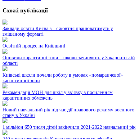
Схожі публікації
Заклади освіти Києва з 17 жовтня працюватимуть у
змішаному форматі
Освітній процес на Київщині
Оновили карантинні зони – школи зачиняють у Закарпатській
області
Київські школи почали роботу в умовах «помаранчевої»
карантинної зони
Рекомендації МОН для шкіл у зв’язку з посиленням
карантинних обмежень
Новий навчальний рік під час дії правового режиму воєнного
стану в Україні
1 мільйон 650 тисяч дітей закінчили 2021-2022 навчальний рік
240 тисяч школяриків Києва навчатимуться офлайн