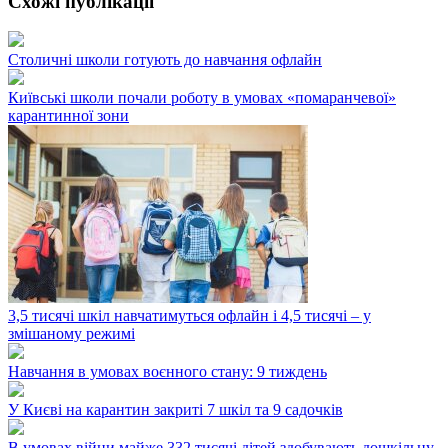
Схожі публікації
Столичні школи готують до навчання офлайн
Київські школи почали роботу в умовах «помаранчевої»
карантинної зони
3,5 тисячі шкіл навчатимуться офлайн і 4,5 тисячі – у
змішаному режимі
Навчання в умовах воєнного стану: 9 тиждень
У Києві на карантин закриті 7 шкіл та 9 садочків
В умовах війни майже 332 тисячі дітей здобувають дошкільну