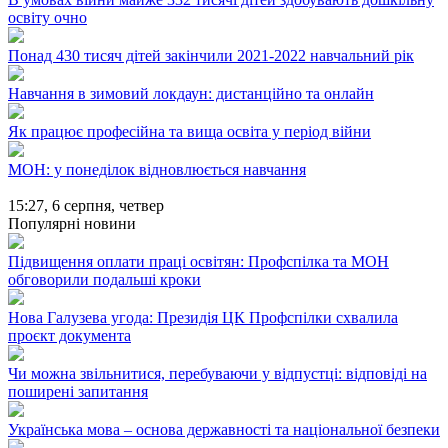
освіту очно
Понад 430 тисяч дітей закінчили 2021-2022 навчальний рік
Навчання в зимовий локдаун: дистанційно та онлайн
Як працює професійна та вища освіта у період війни
МОН: у понеділок відновлюється навчання
15:27,
6 серпня, четвер
Популярні новини
Підвищення оплати праці освітян: Профспілка та МОН
обговорили подальші кроки
Нова Галузева угода: Президія ЦК Профспілки схвалила
проєкт документа
Чи можна звільнитися, перебуваючи у відпустці: відповіді на
поширені запитання
Українська мова – основа державності та національної безпеки