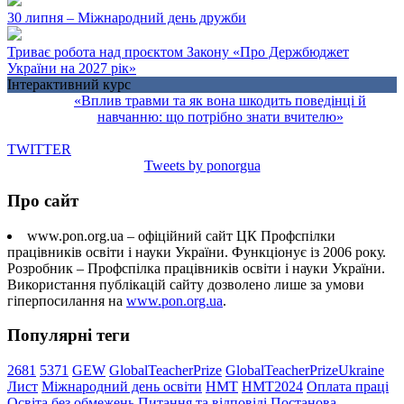
30 липня – Міжнародний день дружби
Триває робота над проєктом Закону «Про Держбюджет
України на 2027 рік»
Інтерактивний курс
«Вплив травми та як вона шкодить поведінці й
навчанню: що потрібно знати вчителю»
TWITTER
Tweets by ponorgua
Про сайт
www.pon.org.ua – офіційний сайт ЦК Профспілки
працівників освіти і науки України. Функціонує із 2006 року.
Розробник – Профспілка працівників освіти і науки України.
Використання публікацій сайту дозволено лише за умови
гіперпосилання на
www.pon.org.ua
.
Популярні теги
2681
5371
GEW
GlobalTeacherPrize
GlobalTeacherPrizeUkraine
Лист
Міжнародний день освіти
НМТ
НМТ2024
Оплата праці
Освіта без обмежень
Питання та відповіді
Постанова