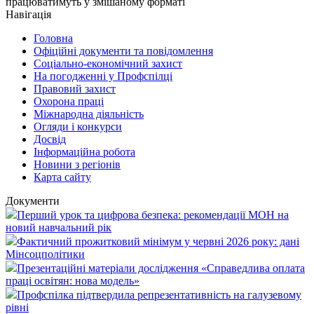
працюватимуть у змішаному форматі
Навігація
Головна
Офіційні документи та повідомлення
Соціально-економічний захист
На погодженні у Профспілці
Правовий захист
Охорона праці
Міжнародна діяльність
Огляди і конкурси
Досвід
Інформаційна робота
Новини з регіонів
Карта сайту
Документи
Перший урок та цифрова безпека: рекомендації МОН на
новий навчальний рік
Фактичний прожитковий мінімум у червні 2026 року: дані
Мінсоцполітики
Презентаційні матеріали дослідження «Справедлива оплата
праці освітян: нова модель»
Профспілка підтвердила репрезентативність на галузевому
рівні