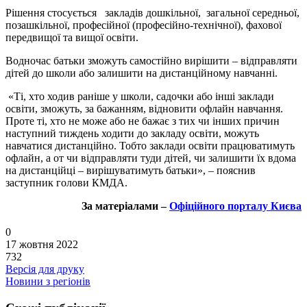
Рішення стосується закладів дошкільної, загальної середньої,
позашкільної, професійної (професійно-технічної), фахової
передвищої та вищої освіти.
Водночас батьки зможуть самостійно вирішити – відправляти
дітей до школи або залишити на дистанційному навчанні.
«Ті, хто ходив раніше у школи, садочки або інші заклади
освіти, зможуть, за бажанням, відновити офлайн навчання.
Проте ті, хто не може або не бажає з тих чи інших причин
наступний тиждень ходити до закладу освіти, можуть
навчатися дистанційно. Тобто заклади освіти працюватимуть
офлайн, а от чи відправляти туди дітей, чи залишити їх вдома
на дистанційці – вирішуватимуть батьки», – пояснив
заступник голови КМДА.
За матеріалами –
Офіційного порталу Києва
0
17 жовтня 2022
732
Версія для друку
Новини з регіонів