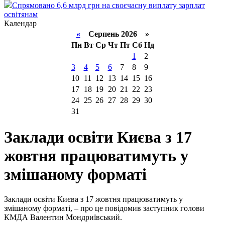
Спрямовано 6,6 млрд грн на своєчасну виплату зарплат
освітянам
Календар
«
Серпень 2026 »
Пн
Вт
Ср
Чт
Пт
Сб
Нд
1
2
3
4
5
6
7
8
9
10
11
12
13
14
15
16
17
18
19
20
21
22
23
24
25
26
27
28
29
30
31
Заклади освіти Києва з 17
жовтня працюватимуть у
змішаному форматі
Заклади освіти Києва з 17 жовтня працюватимуть у
змішаному форматі, – про це повідомив заступник голови
КМДА Валентин Мондриївський.