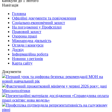
канікули до 1 лютого
Навігація
Головна
Офіційні документи та повідомлення
Соціально-економічний захист
На погодженні у Профспілці
Правовий захист
Охорона праці
Міжнародна діяльність
Огляди і конкурси
Досвід
Інформаційна робота
Новини з регіонів
Карта сайту
Документи
Перший урок та цифрова безпека: рекомендації МОН на
новий навчальний рік
Фактичний прожитковий мінімум у червні 2026 року: дані
Мінсоцполітики
Презентаційні матеріали дослідження «Справедлива оплата
праці освітян: нова модель»
Профспілка підтвердила репрезентативність на галузевому
рівні