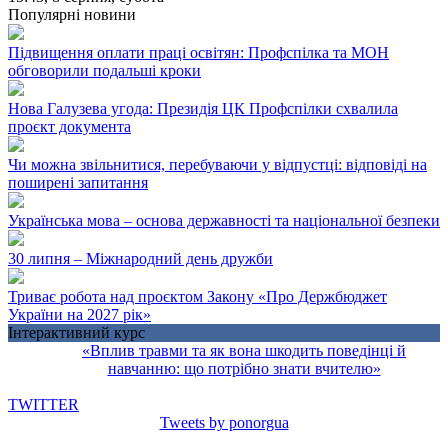
Популярні новини
Підвищення оплати праці освітян: Профспілка та МОН
обговорили подальші кроки
Нова Галузева угода: Президія ЦК Профспілки схвалила
проєкт документа
Чи можна звільнитися, перебуваючи у відпустці: відповіді на
поширені запитання
Українська мова – основа державності та національної безпеки
30 липня – Міжнародний день дружби
Триває робота над проєктом Закону «Про Держбюджет
України на 2027 рік»
Інтерактивний курс
«Вплив травми та як вона шкодить поведінці й
навчанню: що потрібно знати вчителю»
TWITTER
Tweets by ponorgua