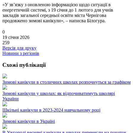
«У звʼязку з оновленою інформацією щодо ситуації в
енергетичній системі, з 19 січня до 1 лютого для учнів
закладів загальної середньої освіти міста Чернігова
продовжено зимові канікули», – написва Білогура.
0
19 січня 2026
259
Версія для друку
Новини з регіонів
Схожі публікації
Зимові канікули в столичних школах розпочнуться за графіком
Зимові канікули у школах: як відпочиватимуть школярі
України
Шкільні канікули в 2023-2024 навчальному році
Зимові канікули в Україні
В Ужгороді весняні канікули в школах перенесли на початок