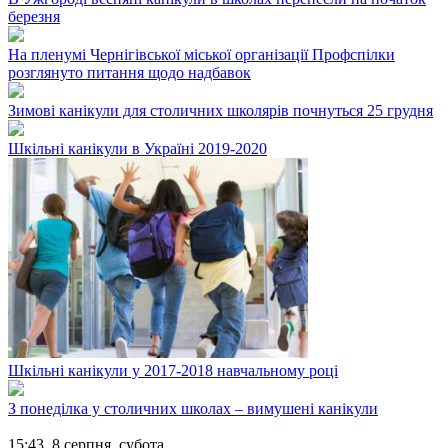
березня
На пленумі Чернігівської міської організації Профспілки
розглянуто питання щодо надбавок
Зимові канікули для столичних школярів почнуться 25 грудня
Шкільні канікули в Україні 2019-2020
Шкільні канікули у 2017-2018 навчальному році
З понеділка у столичних школах – вимушені канікули
15:43,
8 серпня, субота