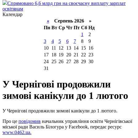
Спрямовано 6,6 млрд грн на своєчасну виплату зарплат
освітянам
Календар
«
Серпень 2026 »
Пн
Вт
Ср
Чт
Пт
Сб
Нд
1
2
3
4
5
6
7
8
9
10
11
12
13
14
15
16
17
18
19
20
21
22
23
24
25
26
27
28
29
30
31
У Чернігові продовжили
зимові канікули до 1 лютого
У Чернігові продовжили зимові канікули до 1 лютого.
Про це
повідомив
начальник управління освіти Чернігівської
міської ради Василь Білогура у Facebook, передає ресурс
www.0462.ua.