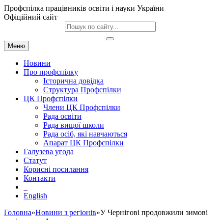
Профспілка працівників освіти і науки України
Офіційний сайт
Меню
Новини
Про профспілку
Історична довідка
Структура Профспілки
ЦК Профспілки
Члени ЦК Профспілки
Рада освіти
Рада вищої школи
Рада осіб, які навчаються
Апарат ЦК Профспілки
Галузева угода
Статут
Корисні посилання
Контакти
English
Головна
»
Новини з регіонів
»У Чернігові продовжили зимові