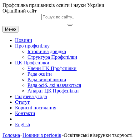
Профспілка працівників освіти і науки України
Офіційний сайт
Меню
Новини
Про профспілку
Історична довідка
Структура Профспілки
ЦК Профспілки
Члени ЦК Профспілки
Рада освіти
Рада вищої школи
Рада осіб, які навчаються
Апарат ЦК Профспілки
Галузева угода
Статут
Корисні посилання
Контакти
English
Головна
»
Новини з регіонів
»Освітянські візерунки творчості