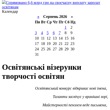
Спрямовано 6,6 млрд грн на своєчасну виплату зарплат
освітянам
Календар
«
Серпень 2026 »
Пн
Вт
Ср
Чт
Пт
Сб
Нд
1
2
3
4
5
6
7
8
9
10
11
12
13
14
15
16
17
18
19
20
21
22
23
24
25
26
27
28
29
30
31
Освітянські візерунки
творчості освітян
Освітянський конкурс відкриває нові імена,
Таланти засвічує у вранішні зорі,
Майстерності пензлем веде письмена,