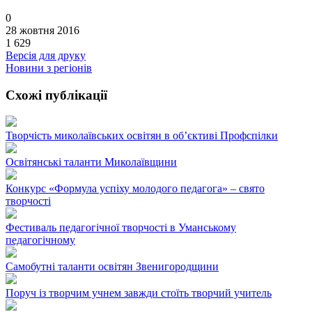
0
28 жовтня 2016
1 629
Версія для друку
Новини з регіонів
Схожі публікації
Творчість миколаївських освітян в об’єктиві Профспілки
Освітянські таланти Миколаївщини
Конкурс «Формула успіху молодого педагога» – свято
творчості
Фестиваль педагогічної творчості в Уманському
педагогічному
Самобутні таланти освітян Звенигородщини
Поруч із творчим учнем завжди стоїть творчий учитель