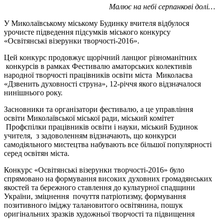
Малює на небі серпанкові долі…
У Миколаївському міському Будинку вчителя відбулося
урочисте підведення підсумків міського конкурсу
«Освітянські візерунки творчості-2016».
Цей конкурс продовжує щорічний ланцюг різноманітних
конкурсів в рамках Фестивалю аматорських колективів
народної творчості працівників освіти міста Миколаєва
«Дзвенить духовності струна», 12-річчя якого відзначалося
нинішнього року.
Засновники та організатори фестивалю, а це управління
освіти Миколаївської міської ради, міський комітет
Профспілки працівників освіти і науки, міський Будинок
учителя, з задоволенням відзначають, що конкурси
самодіяльного мистецтва набувають все більшої популярності
серед освітян міста.
Конкурс «Освітянські візерунки творчості-2016» було
спрямовано на формування високих духовних громадянських
якостей та бережного ставлення до культурної спадщини
України, зміцнення почуття патріотизму, формування
позитивного іміджу талановитого освітянина, пошук
оригінальних зразків художньої творчості та підвищення