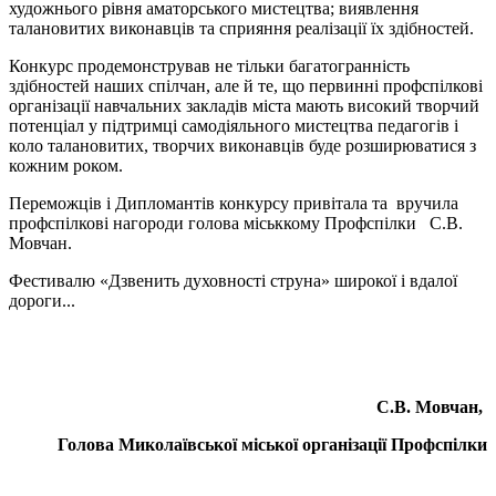
художнього рівня аматорського мистецтва; виявлення
талановитих виконавців та сприяння реалізації їх здібностей.
Конкурс продемонстрував не тільки багатогранність
здібностей наших спілчан, але й те, що первинні профспілкові
організації навчальних закладів міста мають високий творчий
потенціал у підтримці самодіяльного мистецтва педагогів і
коло талановитих, творчих виконавців буде розширюватися з
кожним роком.
Переможців і Дипломантів конкурсу привітала та вручила
профспілкові нагороди голова міськкому Профспілки С.В.
Мовчан.
Фестивалю «Дзвенить духовності струна» широкої і вдалої
дороги...
С.В. Мовчан,
Голова Миколаївської міської організації Профспілки