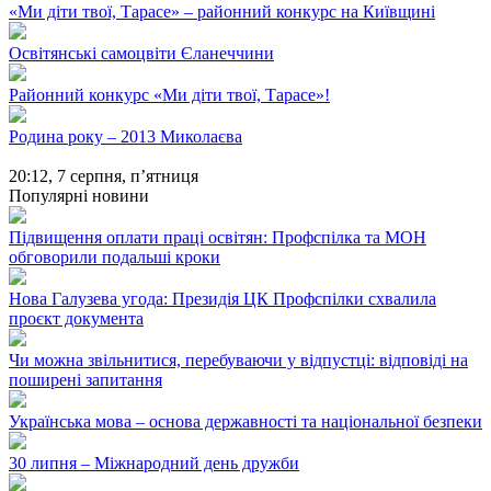
«Ми діти твої, Тарасе» – районний конкурс на Київщині
Освітянські самоцвіти Єланеччини
Районний конкурс «Ми діти твої, Тарасе»!
Родина року – 2013 Миколаєва
20:12,
7 серпня, п’ятниця
Популярні новини
Підвищення оплати праці освітян: Профспілка та МОН
обговорили подальші кроки
Нова Галузева угода: Президія ЦК Профспілки схвалила
проєкт документа
Чи можна звільнитися, перебуваючи у відпустці: відповіді на
поширені запитання
Українська мова – основа державності та національної безпеки
30 липня – Міжнародний день дружби