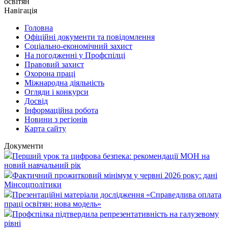
освітян
Навігація
Головна
Офіційні документи та повідомлення
Соціально-економічний захист
На погодженні у Профспілці
Правовий захист
Охорона праці
Міжнародна діяльність
Огляди і конкурси
Досвід
Інформаційна робота
Новини з регіонів
Карта сайту
Документи
Перший урок та цифрова безпека: рекомендації МОН на
новий навчальний рік
Фактичний прожитковий мінімум у червні 2026 року: дані
Мінсоцполітики
Презентаційні матеріали дослідження «Справедлива оплата
праці освітян: нова модель»
Профспілка підтвердила репрезентативність на галузевому
рівні