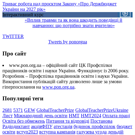
Триває робота над проєктом Закону «Про Держбюджет
України на 2027 рік»
Інтерактивний курс
«Вплив травми та як вона шкодить поведінці й
навчанню: що потрібно знати вчителю»
TWITTER
Tweets by ponorgua
Про сайт
www.pon.org.ua – офіційний сайт ЦК Профспілки
працівників освіти і науки України. Функціонує із 2006 року.
Розробник – Профспілка працівників освіти і науки України.
Використання публікацій сайту дозволено лише за умови
гіперпосилання на
www.pon.org.ua
.
Популярні теги
2681
5371
GEW
GlobalTeacherPrize
GlobalTeacherPrizeUkraine
Лист
Міжнародний день освіти
НМТ
НМТ2024
Оплата праці
Освіта без обмежень
Питання та відповіді
Постанова
Радіодиктант
акціяФПУ
атестація
будинок профспілок
бюджет
освіти
вступ2023
вступна кампанія
галузева угода
деньдій