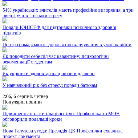
54% українських вчителів мають професійне вигоряння, а три
чверті учнів – ознаки стресу
Поради ЮНІСЕФ для підтримки психічного здоров’я
підлітків
Центр громадського здоров'я про харчування в умовах війни
Як поводити себе під час карантину: психологічні
рекомендації студентам
Як укріпити здоров’я, працюючи віддалено
У навчальний рік без стресу: поради батькам
2:06,
6 серпня, четвер
Популярні новини
Підвищення оплати праці освітян: Профспілка та МОН
обговорили подальші кроки
Нова Галузева угода: Президія ЦК Профспілки схвалила
проєкт документа