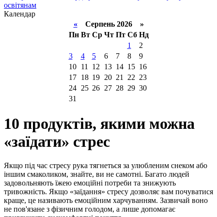
освітянам
Календар
«
Серпень 2026 »
Пн
Вт
Ср
Чт
Пт
Сб
Нд
1
2
3
4
5
6
7
8
9
10
11
12
13
14
15
16
17
18
19
20
21
22
23
24
25
26
27
28
29
30
31
10 продуктів, якими можна
«заїдати» стрес
Якщо під час стресу рука тягнеться за улюбленим снеком або
іншим смаколиком, знайте, ви не самотні. Багато людей
задовольняють їжею емоційні потреби та знижують
тривожність. Якщо «заїдання» стресу дозволяє вам почуватися
краще, це називають емоційним харчуванням. Зазвичай воно
не пов'язане з фізичним голодом, а лише допомагає