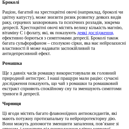
Броколі
Раціон, багатий на хрестоцвітні овочі (наприклад, броколі чи
цвітну капусту), може знизити ризик розвитку деяких видів
раку, серцевих захворювань та психічних розладів, зокрема
депресії. Хрестоцвітні овочі містять велику кількість магнію,
вітаміну С і фолату, які, як показують
деякі дослідження,
ефективно борються з симптомами депресії. Броколі також
багата сульфорафаном – сполукою сірки, яка має нейрозахисні
властивості й може надавати заспокійливий та
антидепресивний ефект.
Ромашка
Ще з давніх часів ромашку використовували як головний
природний антистрес. І наші пращури мали рацію: сучасні
дослідження показують, що чай з ромашки та ромашковий
екстракт сприяють спокійному сну та зменшують симптоми
тривоги й депресії.
Чорниця
Ці ягоди містять багато флавоноїдних антиоксидантів, які
мають потужну протизапальну та нейропротекторну дію.
Вони можуть допомогти зменшити запалення, пов’язане зі
стресом, і захистити від пошкодження клітин нервової