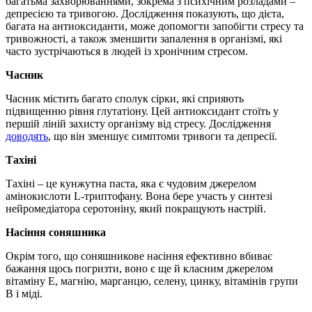
багатьма захворюваннями, зокрема з психічним розладами –
депресією та тривогою. Дослідження показують, що дієта,
багата на антиоксиданти, може допомогти запобігти стресу та
тривожності, а також зменшити запалення в організмі, які
часто зустрічаються в людей із хронічним стресом.
Часник
Часник містить багато сполук сірки, які сприяють
підвищенню рівня глутатіону. Цей антиоксидант стоїть у
першій ліній захисту організму від стресу. Дослідження
доводять
, що він зменшує симптоми тривоги та депресії.
Тахіні
Тахіні – це кунжутна паста, яка є чудовим джерелом
амінокислоти L-триптофану. Вона бере участь у синтезі
нейромедіатора серотоніну, який покращують настрій.
Насіння соняшника
Окрім того, що соняшникове насіння ефективно вбиває
бажання щось погризти, воно є ще й класним джерелом
вітаміну Е, магнію, марганцю, селену, цинку, вітамінів групи
В і міді.