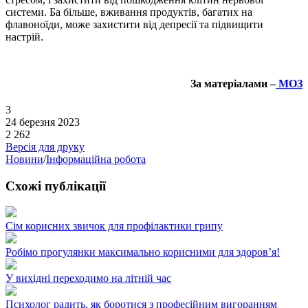
системи. Ба більше, вживання продуктів, багатих на
флавоноїди, може захистити від депресії та підвищити
настрій.
За матеріалами –
МОЗ
3
24 березня 2023
2 262
Версія для друку
Новини
/
Інформаційна робота
Схожі публікації
Сім корисних звичок для профілактики грипу
Робімо прогулянки максимально корисними для здоров’я!
У вихідні переходимо на літній час
Психолог радить, як боротися з професійним вигоранням