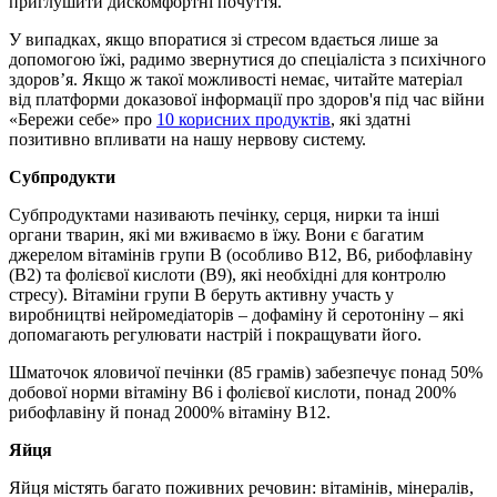
приглушити дискомфортні почуття.
У випадках, якщо впоратися зі стресом вдається лише за
допомогою їжі, радимо звернутися до спеціаліста з психічного
здоров’я. Якщо ж такої можливості немає, читайте матеріал
від платформи доказової інформації про здоров'я під час війни
«Бережи себе» про
10 корисних продуктів
, які здатні
позитивно впливати на нашу нервову систему.
Субпродукти
Субпродуктами називають печінку, серця, нирки та інші
органи тварин, які ми вживаємо в їжу. Вони є багатим
джерелом вітамінів групи В (особливо В12, В6, рибофлавіну
(В2) та фолієвої кислоти (В9), які необхідні для контролю
стресу). Вітаміни групи В беруть активну участь у
виробництві нейромедіаторів – дофаміну й серотоніну – які
допомагають регулювати настрій і покращувати його.
Шматочок яловичої печінки (85 грамів) забезпечує понад 50%
добової норми вітаміну B6 і фолієвої кислоти, понад 200%
рибофлавіну й понад 2000% вітаміну B12.
Яйця
Яйця містять багато поживних речовин: вітамінів, мінералів,