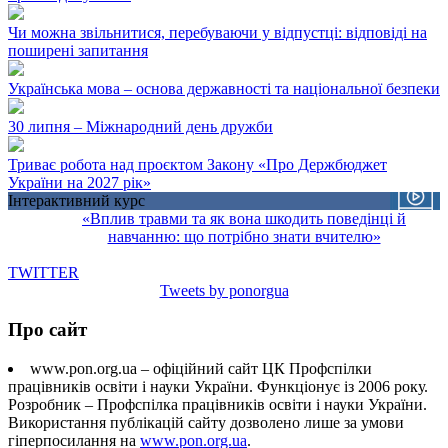
Чи можна звільнитися, перебуваючи у відпустці: відповіді на
поширені запитання
Українська мова – основа державності та національної безпеки
30 липня – Міжнародний день дружби
Триває робота над проєктом Закону «Про Держбюджет
України на 2027 рік»
Інтерактивний курс
«Вплив травми та як вона шкодить поведінці й
навчанню: що потрібно знати вчителю»
TWITTER
Tweets by ponorgua
Про сайт
www.pon.org.ua – офіційний сайт ЦК Профспілки
працівників освіти і науки України. Функціонує із 2006 року.
Розробник – Профспілка працівників освіти і науки України.
Використання публікацій сайту дозволено лише за умови
гіперпосилання на
www.pon.org.ua
.