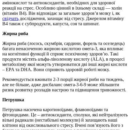
амінокислот та антиоксидантів, необхідних для здорової
реакції на стрес. Особливо цінний в їхньому складі — холін
(вітамін В4). Він відповідає за загальне здоров’я мозку і, як
свідчать
дослідження, захищає від стресу. Джерелом вітаміну
В4 також є субпродукти, капуста, соя та шпинат.
Жирна риба
Жирна риба (лосось, скумбрія, сардини, форель та оселедець)
багата ненасиченою жирною кислотою омега-3, яка впливає
на когнітивні функції й сприяє психічному здоров’ю. Такі
продукти містять альфа-ліноленову кислоту (ALA), в процесі
метаболізму якої можуть утворюватися дві інші жирні кислоти
– EPA та DHA. Вони сприяють здоровій роботі мозку.
Рекомендується вживати 2-3 порції жирної риби на тиждень,
але не більше, адже дисбаланс омега-3-6-9 може збільшити
ризик розвитку розладів настрою та підвищення тривожності.
Петрушка
Петрушка насичена каротиноїдами, флавоноїдами та
фітонцидами. Це – антиоксиданти, сполуки, які нейтралізують
вільні радикали (нестабільні молекули) й захищають наші
клітини від окислювального стресу. Вчені пов’язують його з