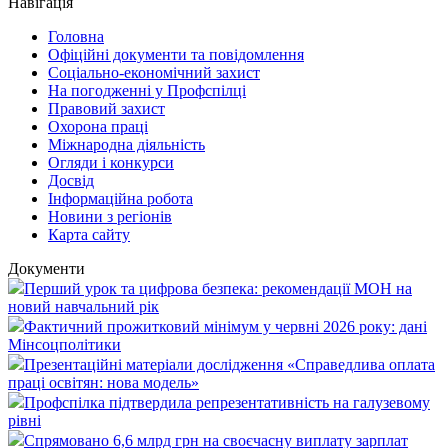
Навігація
Головна
Офіційні документи та повідомлення
Соціально-економічний захист
На погодженні у Профспілці
Правовий захист
Охорона праці
Міжнародна діяльність
Огляди і конкурси
Досвід
Інформаційна робота
Новини з регіонів
Карта сайту
Документи
Перший урок та цифрова безпека: рекомендації МОН на
новий навчальний рік
Фактичний прожитковий мінімум у червні 2026 року: дані
Мінсоцполітики
Презентаційні матеріали дослідження «Справедлива оплата
праці освітян: нова модель»
Профспілка підтвердила репрезентативність на галузевому
рівні
Спрямовано 6,6 млрд грн на своєчасну виплату зарплат