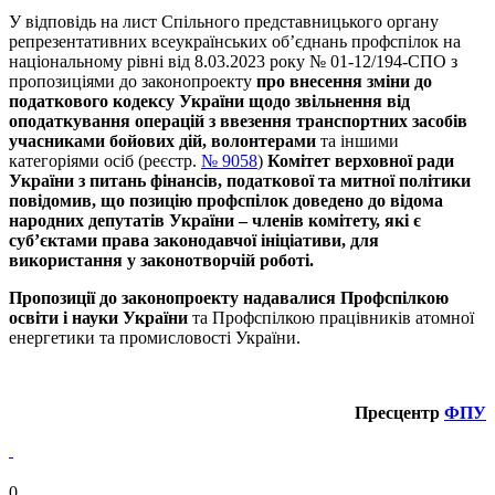
У відповідь на лист Спільного представницького органу
репрезентативних всеукраїнських об’єднань профспілок на
національному рівні від 8.03.2023 року № 01-12/194-СПО з
пропозиціями до законопроекту
про внесення зміни до
податкового кодексу України
щодо звільнення від
оподаткування операцій з ввезення транспортних засобів
учасниками бойових дій, волонтерами
та іншими
категоріями осіб (реєстр.
№ 9058
)
Комітет верховної ради
України з питань фінансів, податкової та митної політики
повідомив, що позицію профспілок доведено до відома
народних депутатів України – членів комітету, які є
суб’єктами права законодавчої ініціативи, для
використання у законотворчій роботі.
Пропозиції до законопроекту надавалися Профспілкою
освіти і науки України
та Профспілкою працівників атомної
енергетики та промисловості України.
Пресцентр
ФПУ
0