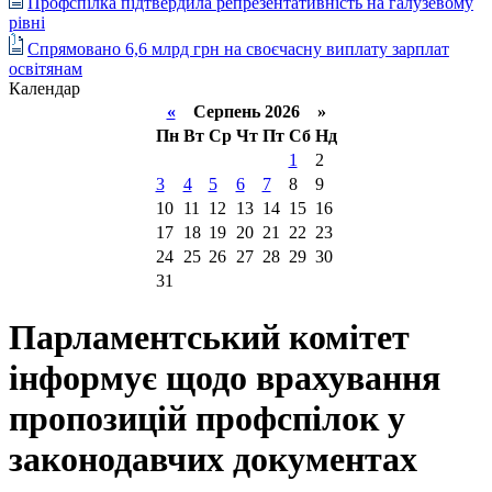
Профспілка підтвердила репрезентативність на галузевому
рівні
Спрямовано 6,6 млрд грн на своєчасну виплату зарплат
освітянам
Календар
«
Серпень 2026 »
Пн
Вт
Ср
Чт
Пт
Сб
Нд
1
2
3
4
5
6
7
8
9
10
11
12
13
14
15
16
17
18
19
20
21
22
23
24
25
26
27
28
29
30
31
Парламентський комітет
інформує щодо врахування
пропозицій профспілок у
законодавчих документах