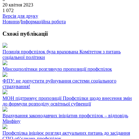
20 квітня 2023
1 072
Версія для друку
Новини
/
Інформаційна робота
Схожі публікації
Позиція профспілок була врахована Комітетом з питань
соціальної політики
Мінсоцполітики розглянуло пропозиції профспілок
ФПУ: не допустити руйнування системи соціального
страхування!
МОН підтримує пропозиції Профспілки щодо внесення змін
до формули розподілу освітньої субвенції
Врахування законодавчих ініціатив профспілок – відповідь
Мінфіну
Профспілка ініціює розгляд актуальних питань до засідання
СПО об’єднань профспілок