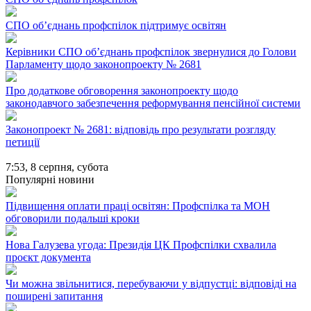
СПО об’єднань профспілок підтримує освітян
Керівники СПО об’єднань профспілок звернулися до Голови
Парламенту щодо законопроекту № 2681
Про додаткове обговорення законопроекту щодо
законодавчого забезпечення реформування пенсійної системи
Законопроект № 2681: відповідь про результати розгляду
петиції
7:53,
8 серпня, субота
Популярні новини
Підвищення оплати праці освітян: Профспілка та МОН
обговорили подальші кроки
Нова Галузева угода: Президія ЦК Профспілки схвалила
проєкт документа
Чи можна звільнитися, перебуваючи у відпустці: відповіді на
поширені запитання