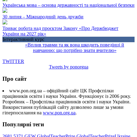
Українська мова – основа державності та національної безпеки
30 липня – Міжнародний день дружби
Триває робота над проєктом Закону «Про Держбюджет
України на 2027 рік»
Інтерактивний курс
«Вплив травми та як вона шкодить поведінці й
навчанню: що потрібно знати вчителю»
TWITTER
Tweets by ponorgua
Про сайт
www.pon.org.ua – офіційний сайт ЦК Профспілки
працівників освіти і науки України. Функціонує із 2006 року.
Розробник – Профспілка працівників освіти і науки України.
Використання публікацій сайту дозволено лише за умови
гіперпосилання на
www.pon.org.ua
.
Популярні теги
2681
5371
GEW
GlobalTeacherPrize
GlobalTeacherPrizeUkraine