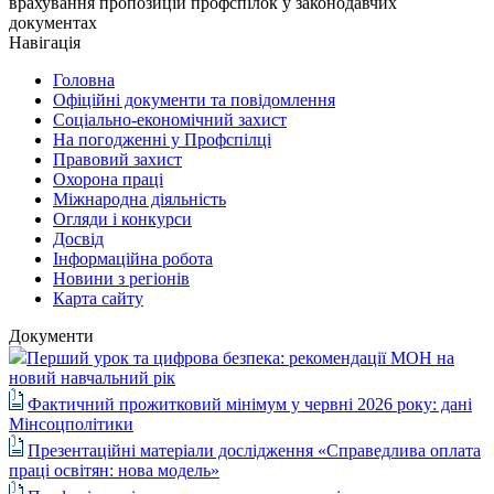
врахування пропозицій профспілок у законодавчих
документах
Навігація
Головна
Офіційні документи та повідомлення
Соціально-економічний захист
На погодженні у Профспілці
Правовий захист
Охорона праці
Міжнародна діяльність
Огляди і конкурси
Досвід
Інформаційна робота
Новини з регіонів
Карта сайту
Документи
Перший урок та цифрова безпека: рекомендації МОН на
новий навчальний рік
Фактичний прожитковий мінімум у червні 2026 року: дані
Мінсоцполітики
Презентаційні матеріали дослідження «Справедлива оплата
праці освітян: нова модель»