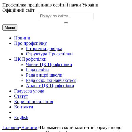
Профспілка працівників освіти і науки України
Офіційний сайт
Меню
Новини
Про профспілку
Історична довідка
Структура Профспілки
ЦК Профспілки
Члени ЦК Профспілки
Рада освіти
Рада вищої школи
Рада осіб, які навчаються
Апарат ЦК Профспілки
Галузева угода
Статут
Корисні посилання
Контакти
English
Головна
»
Новини
»Парламентський комітет інформує щодо