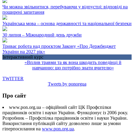
Чи можна звільнитися, перебуваючи у відпустці: відповіді на
поширені запитання
Українська мова – основа державності та національної безпеки
30 липня – Міжнародний день дружби
Триває робота над проєктом Закону «Про Держбюджет
України на 2027 рік»
Інтерактивний курс
«Вплив травми та як вона шкодить поведінці й
навчанню: що потрібно знати вчителю»
TWITTER
Tweets by ponorgua
Про сайт
www.pon.org.ua – офіційний сайт ЦК Профспілки
працівників освіти і науки України. Функціонує із 2006 року.
Розробник – Профспілка працівників освіти і науки України.
Використання публікацій сайту дозволено лише за умови
гіперпосилання на
www.pon.org.ua
.