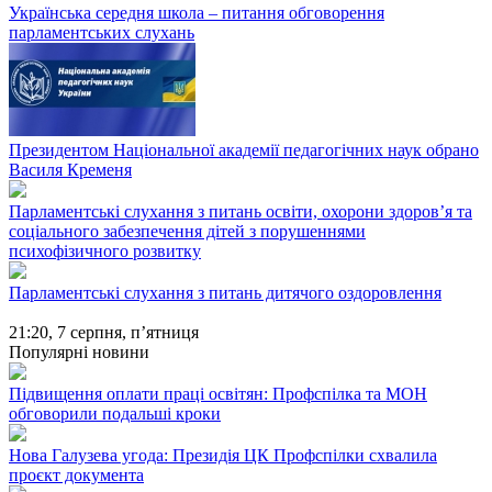
Українська середня школа – питання обговорення
парламентських слухань
Президентом Національної академії педагогічних наук обрано
Василя Кременя
Парламентські слухання з питань освіти, охорони здоров’я та
соціального забезпечення дітей з порушеннями
психофізичного розвитку
Парламентські слухання з питань дитячого оздоровлення
21:20,
7 серпня, п’ятниця
Популярні новини
Підвищення оплати праці освітян: Профспілка та МОН
обговорили подальші кроки
Нова Галузева угода: Президія ЦК Профспілки схвалила
проєкт документа