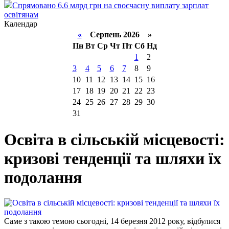
Спрямовано 6,6 млрд грн на своєчасну виплату зарплат
освітянам
Календар
«
Серпень 2026 »
Пн
Вт
Ср
Чт
Пт
Сб
Нд
1
2
3
4
5
6
7
8
9
10
11
12
13
14
15
16
17
18
19
20
21
22
23
24
25
26
27
28
29
30
31
Освіта в сільській місцевості:
кризові тенденції та шляхи їх
подолання
Саме з такою темою сьогодні, 14 березня 2012 року, відбулися