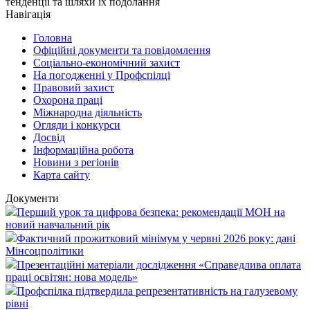
тенденції та шляхи їх подолання
Навігація
Головна
Офіційні документи та повідомлення
Соціально-економічний захист
На погодженні у Профспілці
Правовий захист
Охорона праці
Міжнародна діяльність
Огляди і конкурси
Досвід
Інформаційна робота
Новини з регіонів
Карта сайту
Документи
Перший урок та цифрова безпека: рекомендації МОН на
новий навчальний рік
Фактичний прожитковий мінімум у червні 2026 року: дані
Мінсоцполітики
Презентаційні матеріали дослідження «Справедлива оплата
праці освітян: нова модель»
Профспілка підтвердила репрезентативність на галузевому
рівні