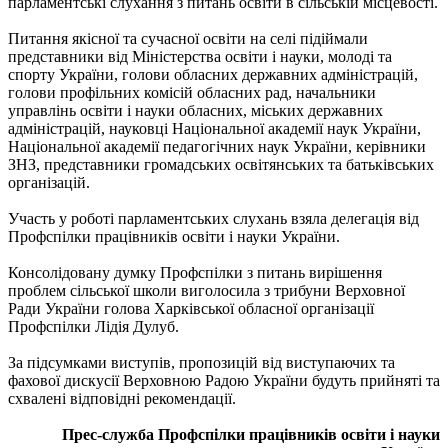
парламентські слухання з питань освіти в сільській місцевості.
Питання якісної та сучасної освіти на селі підіймали
представники від Міністерства освіти і науки, молоді та
спорту України, голови обласних державних адміністрацій,
голови профільних комісій обласних рад, начальники
управлінь освіти і науки обласних, міських державних
адміністрацій, науковці Національної академії наук України,
Національної академії педагогічних наук України, керівники
ЗНЗ, представники громадських освітянських та батьківських
організацій.
Участь у роботі парламентських слухань взяла делегація від
Профспілки працівників освіти і науки України.
Консолідовану думку Профспілки з питань вирішення
проблем сільської школи виголосила з трибуни Верховної
Ради України голова Харківської обласної організації
Профспілки Лідія Дулуб.
За підсумками виступів, пропозицій від виступаючих та
фахової дискусії Верховною Радою України будуть прийняті та
схвалені відповідні рекомендації.
Прес-служба Профспілки працівників освіти і науки