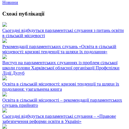
Новини
Схожі публікації
Сьогодні відбудуться парламентські слухання з питань освіти
в сільській місцевості
Рекомендації парламентських слухань «Освіта в сільській
місцевості: кризові тенденції та шляхи їх подолання»
Виступ на парламентських слуханнях із проблем сільської
школи голови Харківської обласної організації Профспілки
Лідії Дулуб
Освіта в сільській місцевості: кризові тенденції та шляхи їх
подолання: узагальнена книга
Освіта в сільській місцевості – рекомендації парламентських
слухань прийнято
Сьогодні відбудуться парламентські слухання – «Правове
забезпечення реформи освіти в Україні»