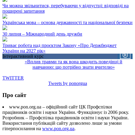
Чи можна звільнитися, перебуваючи у відпустці: відповіді на
поширені запитання
Українська мова – основа державності та національної безпеки
30 липня – Міжнародний день дружби
Триває робота над проєктом Закону «Про Держбюджет
України на 2027 рік»
Інтерактивний курс
«Вплив травми та як вона шкодить поведінці й
навчанню: що потрібно знати вчителю»
TWITTER
Tweets by ponorgua
Про сайт
www.pon.org.ua – офіційний сайт ЦК Профспілки
працівників освіти і науки України. Функціонує із 2006 року.
Розробник – Профспілка працівників освіти і науки України.
Використання публікацій сайту дозволено лише за умови
гіперпосилання на
www.pon.org.ua
.