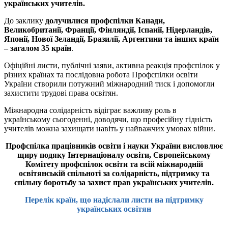
українських учителів.
До заклику
долучилися профспілки Канади,
Великобританії, Франції, Фінляндії, Іспанії, Нідерландів,
Японії, Нової Зеландії, Бразилії, Аргентини та інших країн
– загалом 35 країн
.
Офіційні листи, публічні заяви, активна реакція профспілок у
різних країнах та послідовна робота Профспілки освіти
України створили потужний міжнародний тиск і допомогли
захистити трудові права освітян.
Міжнародна солідарність відіграє важливу роль в
українському сьогоденні, доводячи, що професійну гідність
учителів можна захищати навіть у найважчих умовах війни.
Профспілка працівників освіти і науки України висловлює
щиру подяку Інтернаціоналу освіти, Європейському
Комітету профспілок освіти та всій міжнародній
освітянській спільноті за солідарність, підтримку та
спільну боротьбу за захист прав українських учителів.
Перелік країн, що надіслали листи на підтримку
українських освітян