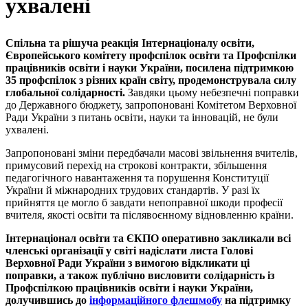
ухвалені
Спільна та рішуча реакція Інтернаціоналу освіти,
Європейського комітету профспілок освіти та Профспілки
працівників освіти і науки України, посилена підтримкою
35 профспілок з різних країн світу, продемонструвала силу
глобальної солідарності.
Завдяки цьому небезпечні поправки
до Державного бюджету, запропоновані Комітетом Верховної
Ради України з питань освіти, науки та інновацій, не були
ухвалені.
Запропоновані зміни передбачали масові звільнення вчителів,
примусовий перехід на строкові контракти, збільшення
педагогічного навантаження та порушення Конституції
України й міжнародних трудових стандартів. У разі їх
прийняття це могло б завдати непоправної шкоди професії
вчителя, якості освіти та післявоєнному відновленню країни.
Інтернаціонал освіти та ЄКПО оперативно закликали всі
членські організації у світі надіслати листа Голові
Верховної Ради України з вимогою відкликати ці
поправки, а також публічно висловити солідарність із
Профспілкою працівників освіти і науки України,
долучившись до
інформаційного флешмобу
на підтримку