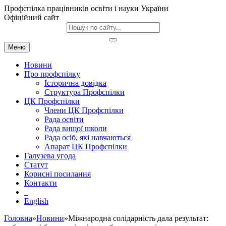
Профспілка працівників освіти і науки України
Офіційний сайт
Меню
Новини
Про профспілку
Історична довідка
Структура Профспілки
ЦК Профспілки
Члени ЦК Профспілки
Рада освіти
Рада вищої школи
Рада осіб, які навчаються
Апарат ЦК Профспілки
Галузева угода
Статут
Корисні посилання
Контакти
English
Головна
»
Новини
»Міжнародна солідарність дала результат: