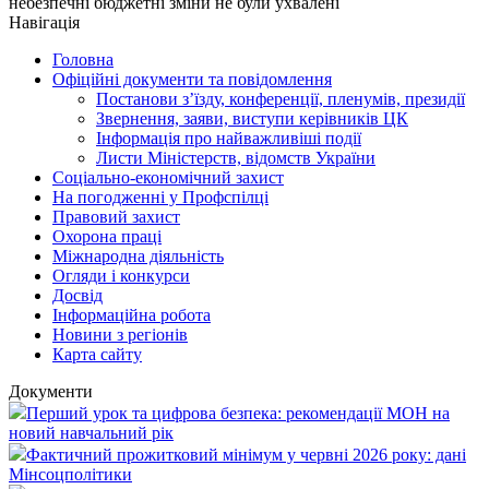
небезпечні бюджетні зміни не були ухвалені
Навігація
Головна
Офіційні документи та повідомлення
Постанови з’їзду, конференції, пленумів, президії
Звернення, заяви, виступи керівників ЦК
Інформація про найважливіші події
Листи Міністерств, відомств України
Соціально-економічний захист
На погодженні у Профспілці
Правовий захист
Охорона праці
Міжнародна діяльність
Огляди і конкурси
Досвід
Інформаційна робота
Новини з регіонів
Карта сайту
Документи
Перший урок та цифрова безпека: рекомендації МОН на
новий навчальний рік
Фактичний прожитковий мінімум у червні 2026 року: дані
Мінсоцполітики