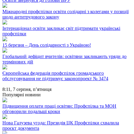
Освіти звернувся до Голови ВРУ
Міжнародні профспілки освіти солідарні з колегами у позиції
щодо антитрудового закону
Інтернаціонал освіти закликає світ підтримати українські
профспілки
15 березня – День солідарності з Україною!
Глобальний дефіцит вчителів: освітяни закликають уряди до
термінових дій
Європейська федерація профспілок громадського
обслуговування не підтримує законопроект № 3474
8:11,
7 серпня, п’ятниця
Популярні новини
Підвищення оплати праці освітян: Профспілка та МОН
обговорили подальші кроки
Нова Галузева угода: Президія ЦК Профспілки схвалила
проєкт документа