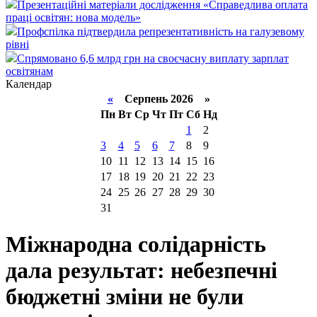
Презентаційні матеріали дослідження «Справедлива оплата
праці освітян: нова модель»
Профспілка підтвердила репрезентативність на галузевому
рівні
Спрямовано 6,6 млрд грн на своєчасну виплату зарплат
освітянам
Календар
«
Серпень 2026 »
Пн
Вт
Ср
Чт
Пт
Сб
Нд
1
2
3
4
5
6
7
8
9
10
11
12
13
14
15
16
17
18
19
20
21
22
23
24
25
26
27
28
29
30
31
Міжнародна солідарність
дала результат: небезпечні
бюджетні зміни не були