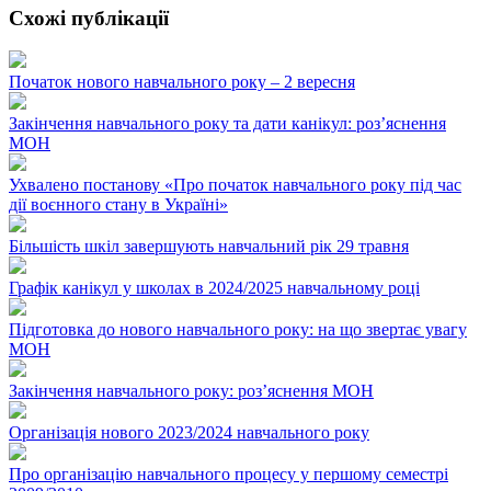
Схожі публікації
Початок нового навчального року – 2 вересня
Закінчення навчального року та дати канікул: розʼяснення
МОН
Ухвалено постанову «Про початок навчального року під час
дії воєнного стану в Україні»
Більшість шкіл завершують навчальний рік 29 травня
Графік канікул у школах в 2024/2025 навчальному році
Підготовка до нового навчального року: на що звертає увагу
МОН
Закінчення навчального року: роз’яснення МОН
Організація нового 2023/2024 навчального року
Про організацію навчального процесу у першому семестрі