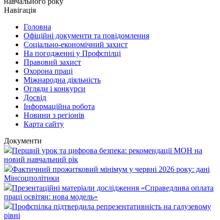
навчального року
Навігація
Головна
Офіційні документи та повідомлення
Соціально-економічний захист
На погодженні у Профспілці
Правовий захист
Охорона праці
Міжнародна діяльність
Огляди і конкурси
Досвід
Інформаційна робота
Новини з регіонів
Карта сайту
Документи
Перший урок та цифрова безпека: рекомендації МОН на
новий навчальний рік
Фактичний прожитковий мінімум у червні 2026 року: дані
Мінсоцполітики
Презентаційні матеріали дослідження «Справедлива оплата
праці освітян: нова модель»
Профспілка підтвердила репрезентативність на галузевому
рівні