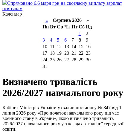
Спрямовано 6,6 млрд грн на своєчасну виплату зарплат
освітянам
Календар
«
Серпень 2026 »
Пн
Вт
Ср
Чт
Пт
Сб
Нд
1
2
3
4
5
6
7
8
9
10
11
12
13
14
15
16
17
18
19
20
21
22
23
24
25
26
27
28
29
30
31
Визначено тривалість
2026/2027 навчального року
Кабінет Міністрів України ухвалив постанову № 847 від 1
липня 2026 року «Про початок навчального року під час
воєнного стану в Україні», якою визначено тривалість
2026/2027 навчального року у закладах загальної середньої
освіти.