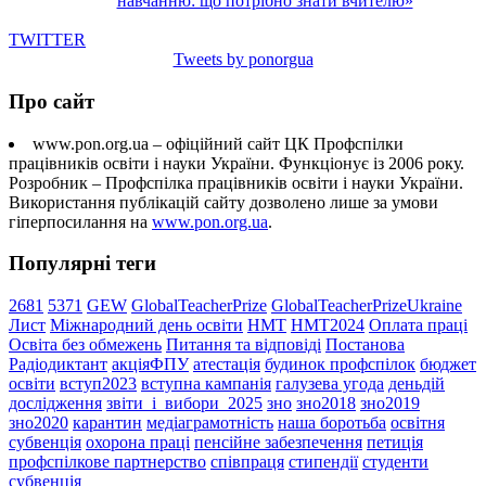
навчанню: що потрібно знати вчителю»
TWITTER
Tweets by ponorgua
Про сайт
www.pon.org.ua – офіційний сайт ЦК Профспілки
працівників освіти і науки України. Функціонує із 2006 року.
Розробник – Профспілка працівників освіти і науки України.
Використання публікацій сайту дозволено лише за умови
гіперпосилання на
www.pon.org.ua
.
Популярні теги
2681
5371
GEW
GlobalTeacherPrize
GlobalTeacherPrizeUkraine
Лист
Міжнародний день освіти
НМТ
НМТ2024
Оплата праці
Освіта без обмежень
Питання та відповіді
Постанова
Радіодиктант
акціяФПУ
атестація
будинок профспілок
бюджет
освіти
вступ2023
вступна кампанія
галузева угода
деньдій
дослідження
звіти_і_вибори_2025
зно
зно2018
зно2019
зно2020
карантин
медіаграмотність
наша боротьба
освітня
субвенція
охорона праці
пенсійне забезпечення
петиція
профспілкове партнерство
співпраця
стипендії
студенти
субвенція