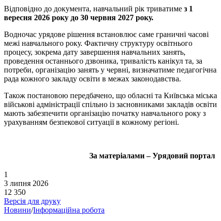
Відповідно до документа, навчальний рік триватиме
з 1
вересня 2026 року до 30 червня 2027 року.
Водночас урядове рішення встановлює саме граничні часові
межі навчального року. Фактичну структуру освітнього
процесу, зокрема дату завершення навчальних занять,
проведення останнього дзвоника, тривалість канікул та, за
потреби, організацію занять у червні, визначатиме педагогічна
рада кожного закладу освіти в межах законодавства.
Також постановою передбачено, що обласні та Київська міська
військові адміністрації спільно із засновниками закладів освіти
мають забезпечити організацію початку навчального року з
урахуванням безпекової ситуації в кожному регіоні.
За матеріалами – Урядовий портал
1
3 липня 2026
12 350
Версія для друку
Новини
/
Інформаційна робота