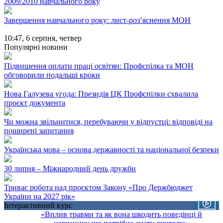
2009/2010 навчального року
Завершення навчального року: лист-розʼяснення МОН
10:47,
6 серпня, четвер
Популярні новини
Підвищення оплати праці освітян: Профспілка та МОН
обговорили подальші кроки
Нова Галузева угода: Президія ЦК Профспілки схвалила
проєкт документа
Чи можна звільнитися, перебуваючи у відпустці: відповіді на
поширені запитання
Українська мова – основа державності та національної безпеки
30 липня – Міжнародний день дружби
Триває робота над проєктом Закону «Про Держбюджет
України на 2027 рік»
Інтерактивний курс
«Вплив травми та як вона шкодить поведінці й