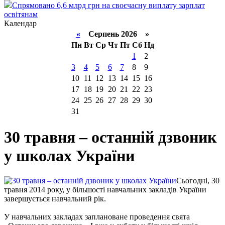
Спрямовано 6,6 млрд грн на своєчасну виплату зарплат
освітянам
Календар
«
Серпень 2026 »
Пн
Вт
Ср
Чт
Пт
Сб
Нд
1
2
3
4
5
6
7
8
9
10
11
12
13
14
15
16
17
18
19
20
21
22
23
24
25
26
27
28
29
30
31
30 травня – останній дзвоник
у школах України
Сьогодні, 30
травня 2014 року, у більшості навчальних закладів України
завершується навчальний рік.
У навчальних закладах заплановане проведення свята