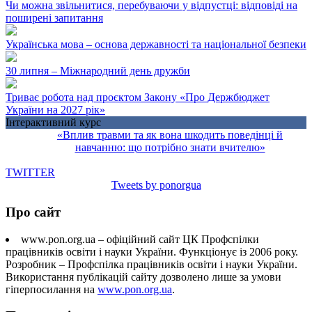
Чи можна звільнитися, перебуваючи у відпустці: відповіді на
поширені запитання
Українська мова – основа державності та національної безпеки
30 липня – Міжнародний день дружби
Триває робота над проєктом Закону «Про Держбюджет
України на 2027 рік»
Інтерактивний курс
«Вплив травми та як вона шкодить поведінці й
навчанню: що потрібно знати вчителю»
TWITTER
Tweets by ponorgua
Про сайт
www.pon.org.ua – офіційний сайт ЦК Профспілки
працівників освіти і науки України. Функціонує із 2006 року.
Розробник – Профспілка працівників освіти і науки України.
Використання публікацій сайту дозволено лише за умови
гіперпосилання на
www.pon.org.ua
.