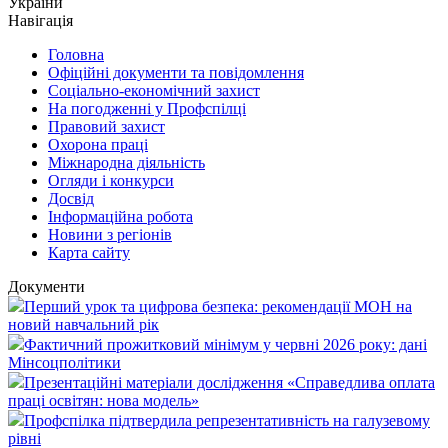
України
Навігація
Головна
Офіційні документи та повідомлення
Соціально-економічний захист
На погодженні у Профспілці
Правовий захист
Охорона праці
Міжнародна діяльність
Огляди і конкурси
Досвід
Інформаційна робота
Новини з регіонів
Карта сайту
Документи
Перший урок та цифрова безпека: рекомендації МОН на
новий навчальний рік
Фактичний прожитковий мінімум у червні 2026 року: дані
Мінсоцполітики
Презентаційні матеріали дослідження «Справедлива оплата
праці освітян: нова модель»
Профспілка підтвердила репрезентативність на галузевому
рівні