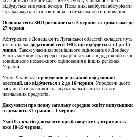
«Останнього дзвоника». І вже у суботу у більшості шкіл
відбудуться випускні вечори. Після них, майбутні абітурієнти
складатимуть тести зовнішнього незалежного оцінювання.
Основна сесія ЗНО розпочнеться 3 червня та триматиме до
27 червня.
Абітурієнти з Донецької та Луганської областей складатимуть
тести під час
додаткової сесії ЗНО, що відбудеться з 1 до 15
липня
. Також учасники зовнішнього оцінювання з Донбасу
мають можливість перереєстрації для участі в додатковій сесії
зовнішнього незалежного оцінювання в інших регіонах
України.
Учнів 9-х очікує
проведення державної підсумкової
атестації, що відбудеться з 2 до 16 червня
. Упродовж цього
часу дев’ятикласники складуть шкільні іспити з п’яти
навчальних предметів.
Документи про повну загальну середню освіту випускники
отримають 31 травня – 1 червня
.
Учні 9-х класів документи про базову освіту отримають
вже 18-19 червня
.