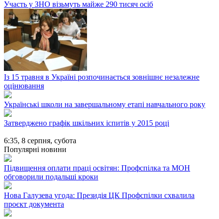
Участь у ЗНО візьмуть майже 290 тисяч осіб
Із 15 травня в Україні розпочинається зовнішнє незалежне
оцінювання
Українські школи на завершальному етапі навчального року
Затверджено графік шкільних іспитів у 2015 році
6:35,
8 серпня, субота
Популярні новини
Підвищення оплати праці освітян: Профспілка та МОН
обговорили подальші кроки
Нова Галузева угода: Президія ЦК Профспілки схвалила
проєкт документа