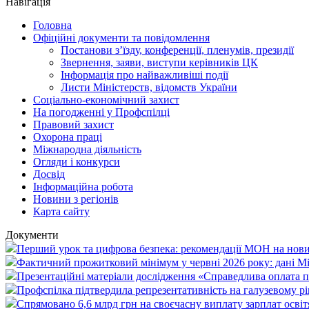
Навігація
Головна
Офіційні документи та повідомлення
Постанови з’їзду, конференції, пленумів, президії
Звернення, заяви, виступи керівників ЦК
Інформація про найважливіші події
Листи Міністерств, відомств України
Соціально-економічний захист
На погодженні у Профспілці
Правовий захист
Охорона праці
Міжнародна діяльність
Огляди і конкурси
Досвід
Інформаційна робота
Новини з регіонів
Карта сайту
Документи
Перший урок та цифрова безпека: рекомендації МОН на нови
Фактичний прожитковий мінімум у червні 2026 року: дані М
Презентаційні матеріали дослідження «Справедлива оплата пр
Профспілка підтвердила репрезентативність на галузевому рі
Спрямовано 6,6 млрд грн на своєчасну виплату зарплат осві