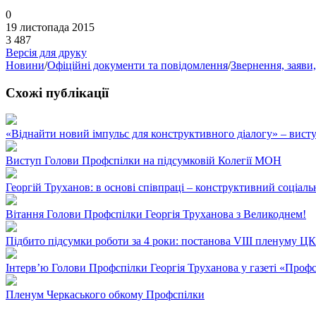
0
19 листопада 2015
3 487
Версія для друку
Новини
/
Офіційні документи та повідомлення
/
Звернення, заяви
Схожі публікації
«Віднайти новий імпульс для конструктивного діалогу» – вист
Виступ Голови Профспілки на підсумковій Колегії МОН
Георгій Труханов: в основі співпраці – конструктивний соціаль
Вітання Голови Профспілки Георгія Труханова з Великоднем!
Підбито підсумки роботи за 4 роки: постанова VIII пленуму Ц
Інтерв’ю Голови Профспілки Георгія Труханова у газеті «Профсп
Пленум Черкаського обкому Профспілки