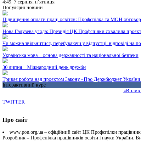
4:49,
7 серпня, п’ятниця
Популярні новини
Підвищення оплати праці освітян: Профспілка та МОН обгово
Нова Галузева угода: Президія ЦК Профспілки схвалила проєк
Чи можна звільнитися, перебуваючи у відпустці: відповіді на 
Українська мова – основа державності та національної безпеки
30 липня – Міжнародний день дружби
Триває робота над проєктом Закону «Про Держбюджет України 
Інтерактивний курс
«Вплив 
TWITTER
Про сайт
www.pon.org.ua – офіційний сайт ЦК Профспілки працівників
Розробник – Профспілка працівників освіти і науки України. 