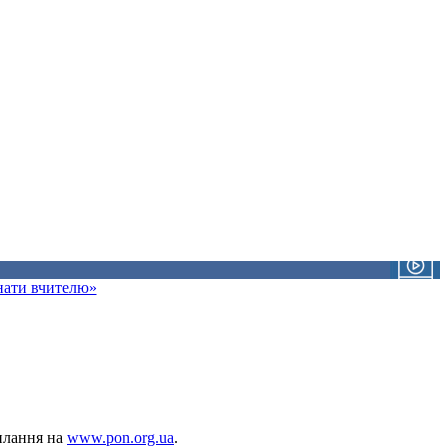
знати вчителю»
силання на
www.pon.org.ua
.