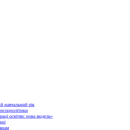
й навчальний рік
інсоцполітики
аці освітян: нова модель»
вні
тянам