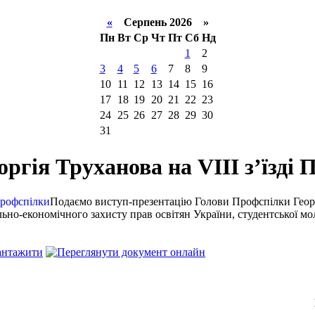
«
Серпень 2026 »
Пн
Вт
Ср
Чт
Пт
Сб
Нд
1
2
3
4
5
6
7
8
9
10
11
12
13
14
15
16
17
18
19
20
21
22
23
24
25
26
27
28
29
30
31
ргія Труханова на VIII з’їзді
Подаємо виступ-презентацію Голови Профспілки Георгія
ьно-економічного захисту прав освітян України, студентської молод