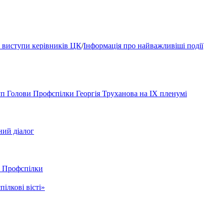
, виступи керівників ЦК
/
Інформація про найважливіші події
уп Голови Профспілки Георгія Труханова на IX пленумі
ний діалог
К Профспілки
ілкові вісті»