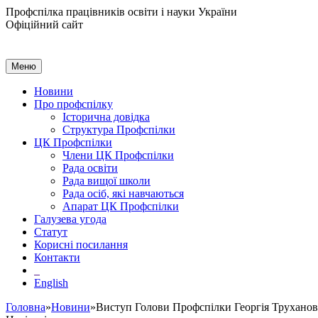
Профспілка працівників освіти і науки України
Офіційний сайт
Меню
Новини
Про профспілку
Історична довідка
Структура Профспілки
ЦК Профспілки
Члени ЦК Профспілки
Рада освіти
Рада вищої школи
Рада осіб, які навчаються
Апарат ЦК Профспілки
Галузева угода
Статут
Корисні посилання
Контакти
English
Головна
»
Новини
»Виступ Голови Профспілки Георгія Труханова 