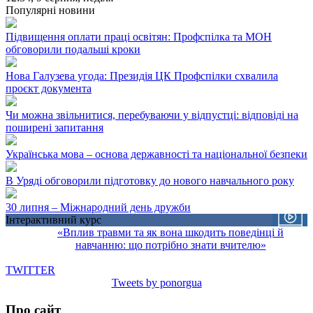
Популярні новини
Підвищення оплати праці освітян: Профспілка та МОН
обговорили подальші кроки
Нова Галузева угода: Президія ЦК Профспілки схвалила
проєкт документа
Чи можна звільнитися, перебуваючи у відпустці: відповіді на
поширені запитання
Українська мова – основа державності та національної безпеки
В Уряді обговорили підготовку до нового навчального року
30 липня – Міжнародний день дружби
Інтерактивний курс
«Вплив травми та як вона шкодить поведінці й
навчанню: що потрібно знати вчителю»
TWITTER
Tweets by ponorgua
Про сайт