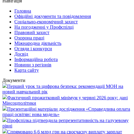
Навігація
Головна
Офіційні документи та повідомлення
Соціально-економічний захист
На погодженні у Профспілці
Правовий захист
Охорона праці
Міжнародна діяльність
Огляди і конкурси
Досвід
Інформаційна робота
Новини з регіонів
Карта сайту
Документи
Перший урок та цифрова безпека: рекомендації МОН на
новий навчальний рік
Фактичний прожитковий мінімум у червні 2026 року: дані
Мінсоцполітики
Презентаційні матеріали дослідження «Справедлива оплата
праці освітян: нова модель»
Профспілка підтвердила репрезентативність на галузевому
рівні
Спрямовано 6,6 млрд грн на своєчасну виплату зарплат