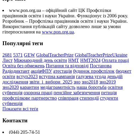
www.pon.org.ua – офіційний сайт ЦК Профспілки
працівників освіти і науки України. Функціонує із 2006 року.
Розробник – Профспілка працівників освіти і науки України.
Використання публікацій сайту дозволено лише за умови
гіперпосилання на
www.pon.org.ua
.
Популярні теги
2681
5371
GEW
GlobalTeacherPrize
GlobalTeacherPrizeUkraine
Лист
Міжнародний день освіти
НМТ
НМТ2024
Оплата праці
Освіта без обмежень
Питання та відповіді
Постанова
Радіодиктант
акціяФПУ
атестація
будинок профспілок
бюджет
освіти
вступ2023
вступна кампанія
галузева угода
деньдій
дослідження
звіти_і_вибори_2025
зно
зно2018
зно2019
зно2020
карантин
медіаграмотність
наша боротьба
освітня
субвенція
охорона праці
пенсійне забезпечення
петиція
профспілкове партнерство
співпраця
стипендії
студенти
субвенція
Показати всі теґи
Контакти
(044) 205-74-51