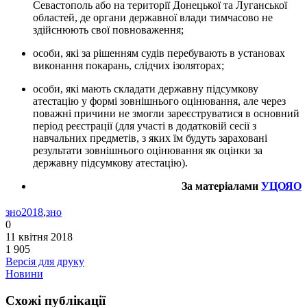
Севастополь або на території Донецької та Луганської
областей, де органи державної влади тимчасово не
здійснюють свої повноваження;
особи, які за рішенням судів перебувають в установах
виконання покарань, слідчих ізоляторах;
особи, які мають складати державну підсумкову
атестацію у формі зовнішнього оцінювання, але через
поважні причини не змогли зареєструватися в основний
період реєстрації (для участі в додатковій сесії з
навчальних предметів, з яких їм будуть зараховані
результати зовнішнього оцінювання як оцінки за
державну підсумкову атестацію).
За матеріалами
УЦОЯО
зно2018
,
зно
0
11 квітня 2018
1 905
Версія для друку
Новини
Схожі публікації