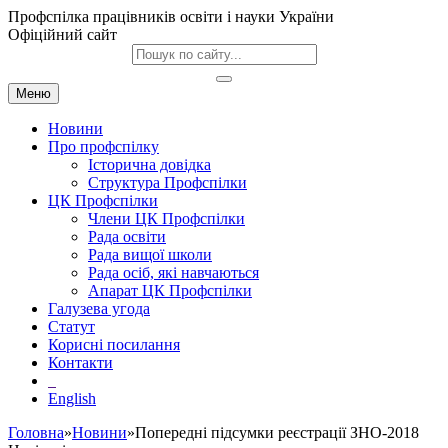
Профспілка працівників освіти і науки України
Офіційний сайт
Меню
Новини
Про профспілку
Історична довідка
Структура Профспілки
ЦК Профспілки
Члени ЦК Профспілки
Рада освіти
Рада вищої школи
Рада осіб, які навчаються
Апарат ЦК Профспілки
Галузева угода
Статут
Корисні посилання
Контакти
English
Головна
»
Новини
»Попередні підсумки реєстрації ЗНО-2018