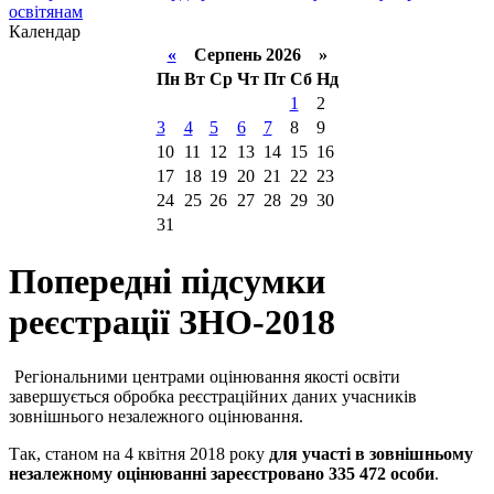
освітянам
Календар
«
Серпень 2026 »
Пн
Вт
Ср
Чт
Пт
Сб
Нд
1
2
3
4
5
6
7
8
9
10
11
12
13
14
15
16
17
18
19
20
21
22
23
24
25
26
27
28
29
30
31
Попередні підсумки
реєстрації ЗНО-2018
Регіональними центрами оцінювання якості освіти
завершується обробка реєстраційних даних учасників
зовнішнього незалежного оцінювання.
Так, станом на 4 квітня 2018 року
для участі в зовнішньому
незалежному оцінюванні зареєстровано 335 472 особи
.