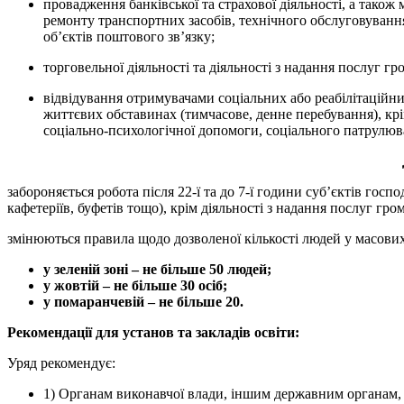
провадження банківської та страхової діяльності, а також
ремонту транспортних засобів, технічного обслуговування
об’єктів поштового зв’язку;
торговельної діяльності та діяльності з надання послуг г
відвідування отримувачами соціальних або реабілітаційних
життєвих обставинах (тимчасове, денне перебування), крім
соціально-психологічної допомоги, соціального патрулюв
забороняється робота після 22-ї та до 7-ї години суб’єктів госп
кафетеріїв, буфетів тощо), крім діяльності з надання послуг гр
змінюються правила щодо дозволеної кількості людей у масових
у зеленій зоні – не більше 50 людей;
у жовтій – не більше 30 осіб;
у помаранчевій – не більше 20.
Рекомендації для установ та закладів освіти:
Уряд рекомендує:
1) Органам виконавчої влади, іншим державним органам, 