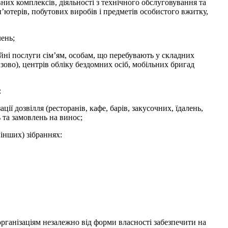
вних комплексів, діяльності з технічного обслуговування та
’ютерів, побутових виробів і предметів особистого вжитку,
лень;
ійні послуги сім’ям, особам, що перебувають у складних
изово), центрів обліку бездомних осіб, мобільних бригад
:
ії дозвілля (ресторанів, кафе, барів, закусочних, їдалень,
 та замовлень на винос;
інших) зібраннях:
рганізаціям незалежно від форми власності забезпечити на