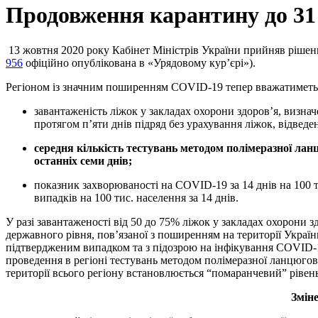
Продовження карантину до 31 
13 жовтня 2020 року Кабінет Міністрів України прийняв ріше
956
офіційно опублікована в «Урядовому кур’єрі»).
Регіоном із значним поширенням COVID-19 тепер вважатиметься 
завантаженість ліжок у закладах охорони здоров’я, визна
протягом п’яти днів підряд без урахування ліжок, відведе
середня кількість тестувань методом полімеразної лан
останніх семи днів;
показник захворюваності на COVID-19 за 14 днів на 100 
випадків на 100 тис. населення за 14 днів.
У разі завантаженості від 50 до 75% ліжок у закладах охорони зд
державного рівня, пов’язаної з поширенням на території Україн
підтвердженим випадком та з підозрою на інфікування COVID-19,
проведення в регіоні тестувань методом полімеразної ланцюгової
території всього регіону встановлюється “помаранчевий” рівень
Зміне