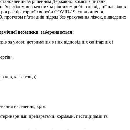
встановлений за рішенням Державної комісії з питань
’я регіону, визначених керівником робіт з ліквідації наслідків
строї респіраторної хвороби COVID-19, спричиненої
, протягом п’яти днів підряд без урахування ліжок, відведених
демічної небезпеки, забороняються:
нтрів за умови дотримання в них відповідних санітарних і
ертів»;
оранів, кафе тощо);
ування населення, крім:
 ветеринарними препаратами, кормами, пестицидами та