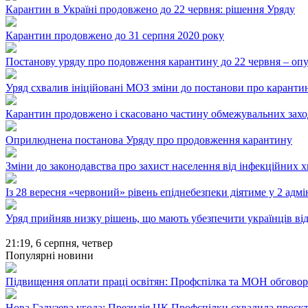
Карантин в Україні продовжено до 22 червня: рішення Уряду
Карантин продовжено до 31 серпня 2020 року
Постанову уряду про подовження карантину до 22 червня – оп
Уряд схвалив ініційовані МОЗ зміни до постанови про карантин
Карантин продовжено і скасовано частину обмежувальних захо
Оприлюднена постанова Уряду про продовження карантину
Зміни до законодавства про захист населення від інфекційних 
Із 28 вересня «червоний» рівень епіднебезпеки діятиме у 2 ад
Уряд прийняв низку рішень, що мають убезпечити українців в
21:19,
6 серпня, четвер
Популярні новини
Підвищення оплати праці освітян: Профспілка та МОН обгово
Нова Галузева угода: Президія ЦК Профспілки схвалила проєк