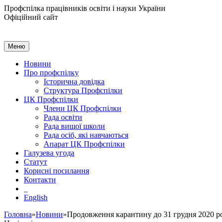
Профспілка працівників освіти і науки України
Офіційний сайт
Меню
Новини
Про профспілку
Історична довідка
Структура Профспілки
ЦК Профспілки
Члени ЦК Профспілки
Рада освіти
Рада вищої школи
Рада осіб, які навчаються
Апарат ЦК Профспілки
Галузева угода
Статут
Корисні посилання
Контакти
English
Головна
»
Новини
»Продовження карантину до 31 грудня 2020 р