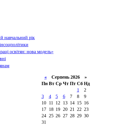
й навчальний рік
інсоцполітики
раці освітян: нова модель»
вні
тянам
«
Серпень 2026 »
Пн
Вт
Ср
Чт
Пт
Сб
Нд
1
2
3
4
5
6
7
8
9
10
11
12
13
14
15
16
17
18
19
20
21
22
23
24
25
26
27
28
29
30
31