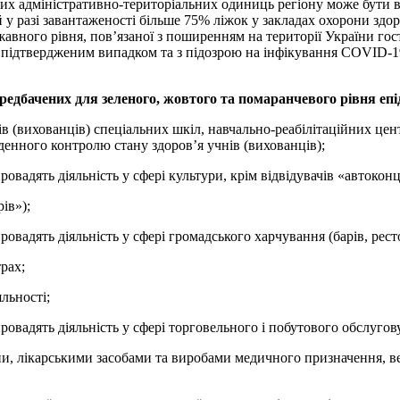
мих адміністративно-територіальних одиниць регіону може бути 
у разі завантаженості більше 75% ліжок у закладах охорони здоров
жавного рівня, пов’язаної з поширенням на території України го
з підтвердженим випадком та з підозрою на інфікування COVID-19
редбачених для зеленого, жовтого та помаранчевого рівня епі
нів (вихованців) спеціальних шкіл, навчально-реабілітаційних це
денного контролю стану здоров’я учнів (вихованців);
овадять діяльність у сфері культури, крім відвідувачів «автоконц
ів»);
овадять діяльність у сфері громадського харчування (барів, рест
рах;
льності;
ровадять діяльність у сфері торговельного і побутового обслугов
єни, лікарськими засобами та виробами медичного призначення,