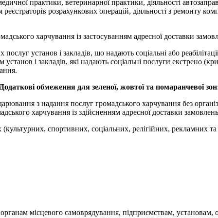
 медичної практики, ветеринарної практики, діяльності автозапра
 реєстраторів розрахункових операцій, діяльності з ремонту комп
ромадського харчування із застосуванням адресної доставки замов
 послуг установ і закладів, що надають соціальні або реабілітац
 установ і закладів, які надають соціальні послуги екстрено (кр
ання.
Додаткові обмеження для зеленої, жовтої та помаранчевої зон
одарювання з надання послуг громадського харчування без організац
омадського харчування із здійсненням адресної доставки замовлень
 (культурних, спортивних, соціальних, релігійних, рекламних та 
органам місцевого самоврядування, підприємствам, установам, о