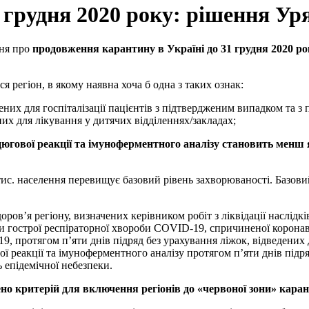
грудня 2020 року: рішення Ур
ння про
продовження карантину в Україні до 31 грудня 2020 ро
регіон, в якому наявна хоча б одна з таких ознак:
чених для госпіталізації пацієнтів з підтвердженим випадком та 
них для лікування у дитячих відділеннях/закладах;
цюгової реакції та імуноферментного аналізу становить менш я
тис. населення перевищує базовий рівень захворюваності. Базов
оров’я регіону, визначених керівником робіт з ліквідації наслідк
и гострої респіраторної хвороби COVID-19, спричиненої коронаві
 протягом п’яти днів підряд без урахування ліжок, відведених дл
 реакції та імуноферментного аналізу протягом п’яти днів підряд
 епідемічної небезпеки.
но критерій для включення регіонів до «червоної зони» кара