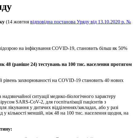
яду
ку
(14 жовтня
відповідна постанова Уряду від 13.10.2020 р. №
з підозрою на інфікування COVID-19, становить більш як 50%
к 48 (раніше 24) тестувань на 100 тис. населення протягом
ий рівень захворюваності на COVID-19 становить 40 нових
ів надзвичайної ситуації медико-біологічного характеру
русом SARS-CoV-2, для госпіталізації пацієнтів з
я лікування у дитячих відділеннях/закладах, або у разі
 у кількості меншій, ніж 48 на 100 тис. населення щодня, на
нтину: