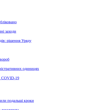
убліковано
ні заходи
дів: рішення Уряду
хвороб
міністративних одиницях
ід COVID-19
рили подальші кроки
т документа