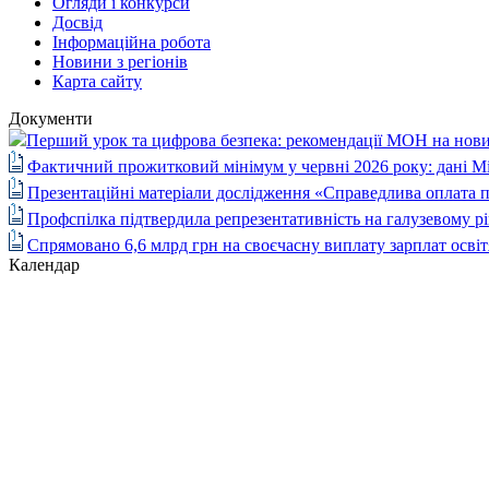
Огляди і конкурси
Досвід
Інформаційна робота
Новини з регіонів
Карта сайту
Документи
Перший урок та цифрова безпека: рекомендації МОН на нови
Фактичний прожитковий мінімум у червні 2026 року: дані М
Презентаційні матеріали дослідження «Справедлива оплата п
Профспілка підтвердила репрезентативність на галузевому рі
Спрямовано 6,6 млрд грн на своєчасну виплату зарплат осві
Календар