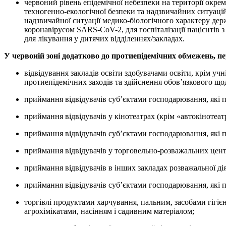
червоний рівень епідемічної небезпеки на території окре
техногенно-екологічної безпеки та надзвичайних ситуацій 
надзвичайної ситуації медико-біологічного характеру дер
коронавірусом SARS-CoV-2, для госпіталізації пацієнтів 
для лікування у дитячих відділеннях/закладах.
У червоній зоні додатково до протиепідемічних обмежень, пе
відвідування закладів освіти здобувачами освіти, крім уч
протиепідемічних заходів та здійснення обов’язкового що
приймання відвідувачів суб’єктами господарювання, які пр
приймання відвідувачів у кінотеатрах (крім «автокінотеатр
приймання відвідувачів суб’єктами господарювання, які пр
приймання відвідувачів у торговельно-розважальних цент
приймання відвідувачів в інших закладах розважальної дія
приймання відвідувачів суб’єктами господарювання, які п
торгівлі продуктами харчування, пальним, засобами гігі
агрохімікатами, насінням і садивним матеріалом;