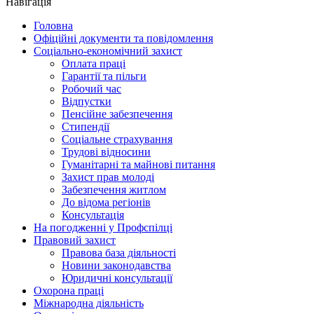
Навігація
Головна
Офіційні документи та повідомлення
Соціально-економічний захист
Оплата праці
Гарантії та пільги
Робочий час
Відпустки
Пенсійне забезпечення
Стипендії
Соціальне страхування
Трудові відносини
Гуманітарні та майнові питання
Захист прав молоді
Забезпечення житлом
До відома регіонів
Консультація
На погодженні у Профспілці
Правовий захист
Правова база діяльності
Новини законодавства
Юридичні консультації
Охорона праці
Міжнародна діяльність