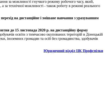
вання за можливості гнучкого режиму робочого часу, який,
, а за технічної можливості - також роботу в режимі реального
й перехід на дистанційне і змішане навчання з урахуванням
овтня до 15 листопада 2020 р. на дистанційну форму
здобувачів освіти з тимчасово окупованих територій в Донецькій
ки, іноземних громадян та осіб без громадянства, здобувачів
Юридичний відділ ЦК Профспілки