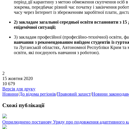
період дії карантину з метою обмеження скупчення осіб в
зокрема, передбачає різний час початку і закінчення робо
часу через Інтернет із збереженням заробітної плати, дис
2) закладам загальної середньої освіти встановити з 1
епідемічної ситуації;
3) закладам професійної (професійно-технічної) освіти, 
навчання з рекомендованим виїздом студентів із гурто
та Луганській областях, Автономної Республіки Крим та м.
освіти, які поєднують навчання з роботою).
2
15 жовтня 2020
10 679
Версія для друку
Новини
/
До відома регіонів
/
Правовий захист
/
Новини законодав
Схожі публікації
Оприлюднено постанову Уряду про подовження адаптивного ка