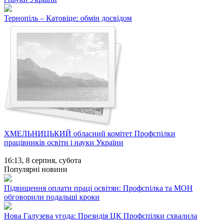
Тернопіль – Катовіце: обмін досвідом
ХМЕЛЬНИЦЬКИЙ обласний комітет Профспілки
працівників освіти і науки України
16:13,
8 серпня, субота
Популярні новини
Підвищення оплати праці освітян: Профспілка та МОН
обговорили подальші кроки
Нова Галузева угода: Президія ЦК Профспілки схвалила