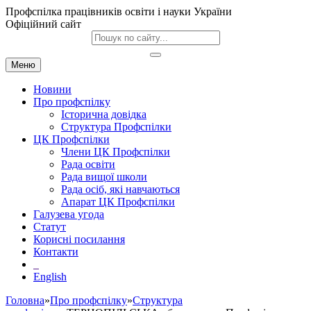
Профспілка працівників освіти і науки України
Офіційний сайт
Меню
Новини
Про профспілку
Історична довідка
Структура Профспілки
ЦК Профспілки
Члени ЦК Профспілки
Рада освіти
Рада вищої школи
Рада осіб, які навчаються
Апарат ЦК Профспілки
Галузева угода
Статут
Корисні посилання
Контакти
English
Головна
»
Про профспілку
»
Структура