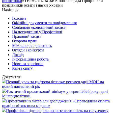
профспілки
»ТЕРНОПІЛЬСЬКА обласна рада Профспілки
працівників освіти і науки України
Навігація
Головна
Офіційні документи та повідомлення
Соціально-економічний захист
На погодженні у Профспілці
Правовий захист
Охорона праці
Міжнародна діяльність
Огляди і конкурси
Досвід
Інформаційна робота
Новини з регіонів
Карта сайту
Документи
Перший урок та цифрова безпека: рекомендації МОН на
новий навчальний рік
Фактичний прожитковий мінімум у червні 2026 року: дані
Мінсоцполітики
Презентаційні матеріали дослідження «Справедлива оплата
праці освітян: нова модель»
Профспілка підтвердила репрезентативність на галузевому