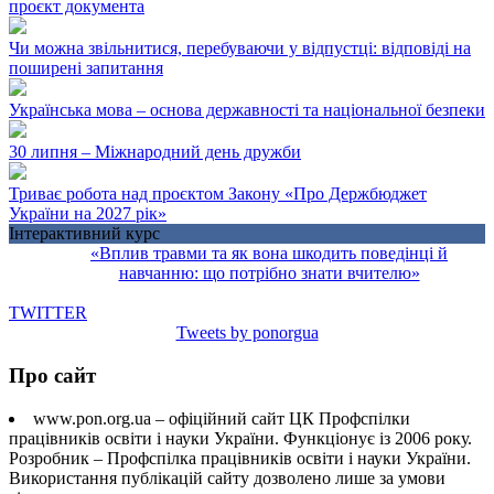
проєкт документа
Чи можна звільнитися, перебуваючи у відпустці: відповіді на
поширені запитання
Українська мова – основа державності та національної безпеки
30 липня – Міжнародний день дружби
Триває робота над проєктом Закону «Про Держбюджет
України на 2027 рік»
Інтерактивний курс
«Вплив травми та як вона шкодить поведінці й
навчанню: що потрібно знати вчителю»
TWITTER
Tweets by ponorgua
Про сайт
www.pon.org.ua – офіційний сайт ЦК Профспілки
працівників освіти і науки України. Функціонує із 2006 року.
Розробник – Профспілка працівників освіти і науки України.
Використання публікацій сайту дозволено лише за умови