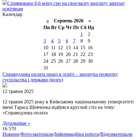
Спрямовано 6,6 млрд грн на своєчасну виплату зарплат
освітянам
Календар
«
Серпень 2026 »
Пн
Вт
Ср
Чт
Пт
Сб
Нд
1
2
3
4
5
6
7
8
9
10
11
12
13
14
15
16
17
18
19
20
21
22
23
24
25
26
27
28
29
30
31
Справедлива оплата праці в освіті – запорука розвитку
суспільства і держави (відео)
12 травня 2025
12 травня 2025 року в Київському національному університеті
імені Тараса Шевченка відбувся круглий стіл на тему:
«Справедлива оплата
Детальніше »
16 570
Новини
/
Фото-матеріали
/
Інформаційна робота
/
Відеоматеріали