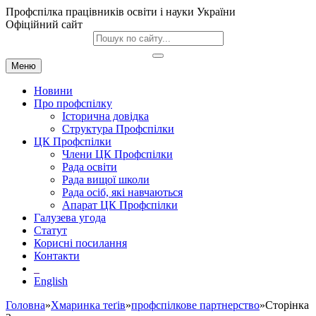
Профспілка працівників освіти і науки України
Офіційний сайт
Меню
Новини
Про профспілку
Історична довідка
Структура Профспілки
ЦК Профспілки
Члени ЦК Профспілки
Рада освіти
Рада вищої школи
Рада осіб, які навчаються
Апарат ЦК Профспілки
Галузева угода
Статут
Корисні посилання
Контакти
English
Головна
»
Хмаринка теґів
»
профспілкове партнерство
»Сторінка