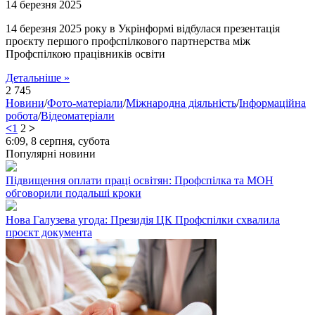
14 березня 2025
14 березня 2025 року в Укрінформі відбулася презентація
проєкту першого профспілкового партнерства між
Профспілкою працівників освіти
Детальніше »
2 745
Новини
/
Фото-матеріали
/
Міжнародна діяльність
/
Інформаційна
робота
/
Відеоматеріали
<
1
2
>
6:09,
8 серпня, субота
Популярні новини
Підвищення оплати праці освітян: Профспілка та МОН
обговорили подальші кроки
Нова Галузева угода: Президія ЦК Профспілки схвалила
проєкт документа