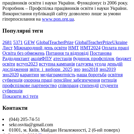
працівників освіти і науки України. Функціонує із 2006 року.
Розробник – Профспілка працівників освіти і науки України.
Використання публікацій сайту дозволено лише за умови
гіперпосилання на
www.pon.org.ua
.
Популярні теги
2681
5371
GEW
GlobalTeacherPrize
GlobalTeacherPrizeUkraine
Лист
Міжнародний день освіти
НМТ
НМТ2024
Оплата праці
Освіта без обмежень
Питання та відповіді
Постанова
Радіодиктант
акціяФПУ
атестація
будинок профспілок
бюджет
освіти
вступ2023
вступна кампанія
галузева угода
деньдій
дослідження
звіти_і_вибори_2025
зно
зно2018
зно2019
зно2020
карантин
медіаграмотність
наша боротьба
освітня
субвенція
охорона праці
пенсійне забезпечення
петиція
профспілкове партнерство
співпраця
стипендії
студенти
субвенція
Показати всі теґи
Контакти
(044) 205-74-51
sekr.osvita@gmail.com
01001, м. Київ, Майдан Незалежності, 2 (6-ий поверх)