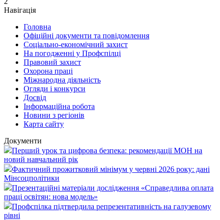
2
Навігація
Головна
Офіційні документи та повідомлення
Соціально-економічний захист
На погодженні у Профспілці
Правовий захист
Охорона праці
Міжнародна діяльність
Огляди і конкурси
Досвід
Інформаційна робота
Новини з регіонів
Карта сайту
Документи
Перший урок та цифрова безпека: рекомендації МОН на
новий навчальний рік
Фактичний прожитковий мінімум у червні 2026 року: дані
Мінсоцполітики
Презентаційні матеріали дослідження «Справедлива оплата
праці освітян: нова модель»
Профспілка підтвердила репрезентативність на галузевому
рівні