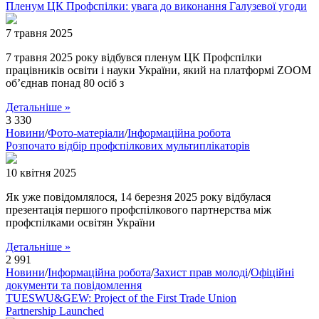
Пленум ЦК Профспілки: увага до виконання Галузевої угоди
7 травня 2025
7 травня 2025 року відбувся пленум ЦК Профспілки
працівників освіти і науки України, який на платформі ZOOM
об’єднав понад 80 осіб з
Детальніше »
3 330
Новини
/
Фото-матеріали
/
Інформаційна робота
Розпочато відбір профспілкових мультиплікаторів
10 квітня 2025
Як уже повідомлялося, 14 березня 2025 року відбулася
презентація першого профспілкового партнерства між
профспілками освітян України
Детальніше »
2 991
Новини
/
Інформаційна робота
/
Захист прав молоді
/
Офіційні
документи та повідомлення
TUESWU&GEW: Project of the First Trade Union
Partnership Launched