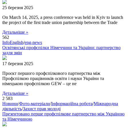
25 березня 2025
On March 14, 2025, a press conference was held in Kyiv to launch
the project of the first trade union partnership between the Trade
Детальніше »
562
InfoEnglish
/
eng-news
Освітянські профспілки Німеччини та України: партнерство
задля змін
17 березня 2025
Проєкт першого профспілкового партнерства між
Профспілкою працівників освіти і науки України та
німецькою профспілкою GEW – це не
Детальніше »
2 583
Новини
/
Фото-матеріали
/
Інформаційна робота
/
Міжнародна
діяльність
/
Захист прав молоді
Презентовано перше профспілкове партнерство між Україною
та Німеччиною