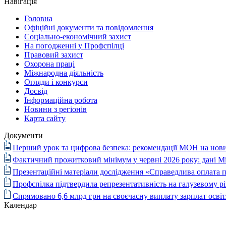
Навігація
Головна
Офіційні документи та повідомлення
Соціально-економічний захист
На погодженні у Профспілці
Правовий захист
Охорона праці
Міжнародна діяльність
Огляди і конкурси
Досвід
Інформаційна робота
Новини з регіонів
Карта сайту
Документи
Перший урок та цифрова безпека: рекомендації МОН на нови
Фактичний прожитковий мінімум у червні 2026 року: дані М
Презентаційні матеріали дослідження «Справедлива оплата п
Профспілка підтвердила репрезентативність на галузевому рі
Спрямовано 6,6 млрд грн на своєчасну виплату зарплат осві
Календар