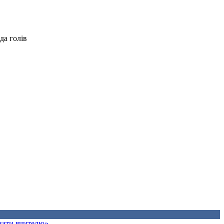
да голів
знати вчителю»