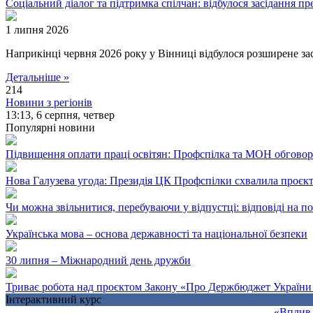
Соціальний діалог та підтримка спілчан: відбулося засідання пре
1 липня 2026
Наприкінці червня 2026 року у Вінниці відбулося розширене засі
Детальніше »
214
Новини з регіонів
13:13,
6 серпня, четвер
Популярні новини
Підвищення оплати праці освітян: Профспілка та МОН обгово
Нова Галузева угода: Президія ЦК Профспілки схвалила проєк
Чи можна звільнитися, перебуваючи у відпустці: відповіді на 
Українська мова – основа державності та національної безпеки
30 липня – Міжнародний день дружби
Триває робота над проєктом Закону «Про Держбюджет України 
Інтерактивний курс
«Вплив 