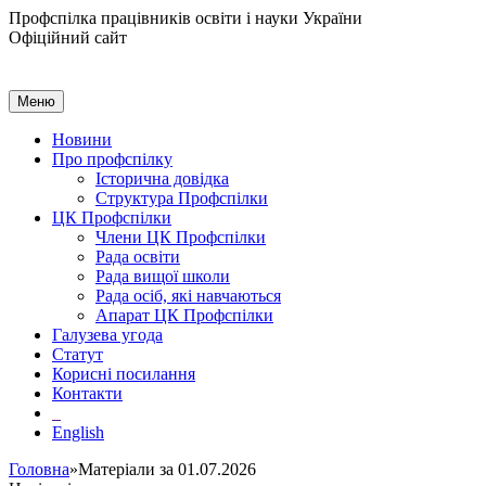
Профспілка працівників освіти і науки України
Офіційний сайт
Меню
Новини
Про профспілку
Історична довідка
Структура Профспілки
ЦК Профспілки
Члени ЦК Профспілки
Рада освіти
Рада вищої школи
Рада осіб, які навчаються
Апарат ЦК Профспілки
Галузева угода
Статут
Корисні посилання
Контакти
English
Головна
»Матеріали за 01.07.2026