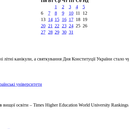
Пн
Вт
Ср
Чт
Пт
Сб
Нд
1
2
3
4
5
6
7
8
9
10
11
12
13
14
15
16
17
18
19
20
21
22
23
24
25
26
27
28
29
30
31
і літні канікули, а святкування Дня Конституції України стало 
раїнські університети
вищої освіти – Times Higher Education World University Rankings