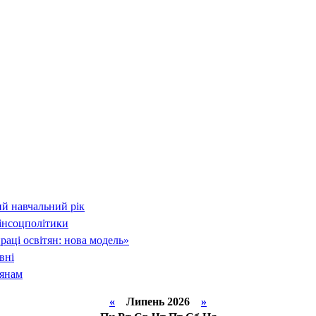
й навчальний рік
інсоцполітики
раці освітян: нова модель»
вні
тянам
«
Липень 2026
»