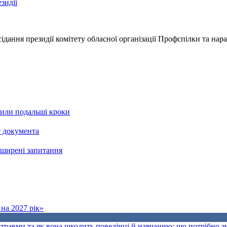
зидії
дання президії комітету обласної організації Профспілки та нара
рили подальші кроки
т документа
поширені запитання
на 2027 рік»
травми та як вона шкодить поведінці й навчанню: що потрібно 