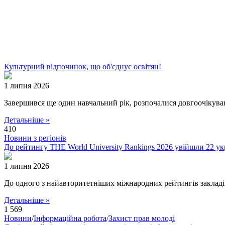
Культурний відпочинок, що об'єднує освітян!
1 липня 2026
Завершився ще один навчальний рік, розпочалися довгоочікуван
Детальніше »
410
Новини з регіонів
До рейтингу THE World University Rankings 2026 увійшли 22 ук
1 липня 2026
До одного з найавторитетніших міжнародних рейтингів закладів 
Детальніше »
1 569
Новини
/
Інформаційна робота
/
Захист прав молоді