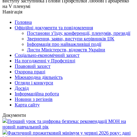
виступу заступника Голови Профспілки Любові Гарбаренко
на V пленумі
Навігація
Головна
Офіційні документи та повідомлення
Постанови з’їзду, конференції, пленумів, президії
Звернення, заяви, виступи керівників ЦК
Інформація про найважливіші події
Листи Міністерств, відомств України
Соціально-економічний захист
На погодженні у Профспілці
Правовий захист
Охорона праці
Міжнародна діяльність
Огляди і конкурси
Досвід
Інформаційна робота
Новини з регіонів
Карта сайту
Документи
Перший урок та цифрова безпека: рекомендації МОН на
новий навчальний рік
Фактичний прожитковий мінімум у червні 2026 року: дані