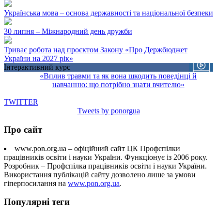
Українська мова – основа державності та національної безпеки
30 липня – Міжнародний день дружби
Триває робота над проєктом Закону «Про Держбюджет
України на 2027 рік»
Інтерактивний курс
«Вплив травми та як вона шкодить поведінці й
навчанню: що потрібно знати вчителю»
TWITTER
Tweets by ponorgua
Про сайт
www.pon.org.ua – офіційний сайт ЦК Профспілки
працівників освіти і науки України. Функціонує із 2006 року.
Розробник – Профспілка працівників освіти і науки України.
Використання публікацій сайту дозволено лише за умови
гіперпосилання на
www.pon.org.ua
.
Популярні теги