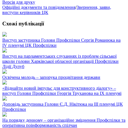
Версія для друку
Офіційні документи та повідомлення
/
Звернення, заяви,
виступи керівників ЦК
Схожі публікації
Виступ заступника Голови Профспілки Сергія Романюка на
IV пленумі ЦК Профспілки
Виступ на парламентських слуханнях із проблем сільської
школи голови Харківської обласної організації Профспілки
Лідії Дулуб
Освічена молодь – запорука процвітання держави
«Віднайти новий імпульс для конструктивного діалогу» –
виступ Голови Профспілки Георгія Труханова на IX пленумі
Доповідь заступника Голови Є.Д. Нікітюка на ІІІ пленумі ЦК
Профспілки
На порядку денному – організаційне зміцнення Профспілки та
оперативна поінформованість спілчан