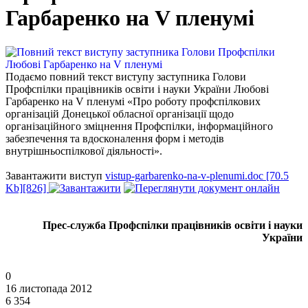
Гарбаренко на V пленумі
Подаємо повний текст виступу заступника Голови
Профспілки працівників освіти і науки України Любові
Гарбаренко на V пленумі «Про роботу профспілкових
організацій Донецької обласної організації щодо
організаційного зміцнення Профспілки, інформаційного
забезпечення та вдосконалення форм і методів
внутрішньоспілкової діяльності».
Завантажити виступ
vistup-garbarenko-na-v-plenumi.doc [70.5
Kb][826]
Прес-служба Профспілки працівників освіти і науки
України
0
16 листопада 2012
6 354