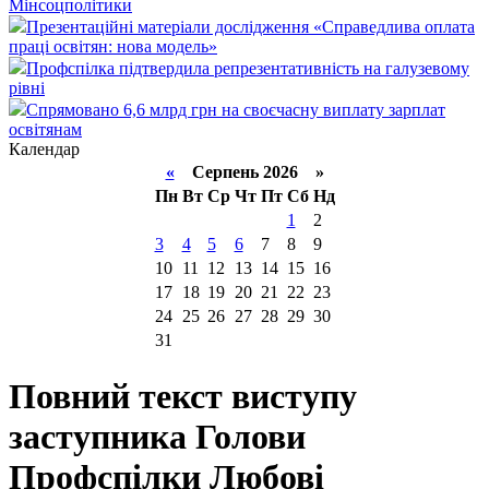
Мінсоцполітики
Презентаційні матеріали дослідження «Справедлива оплата
праці освітян: нова модель»
Профспілка підтвердила репрезентативність на галузевому
рівні
Спрямовано 6,6 млрд грн на своєчасну виплату зарплат
освітянам
Календар
«
Серпень 2026 »
Пн
Вт
Ср
Чт
Пт
Сб
Нд
1
2
3
4
5
6
7
8
9
10
11
12
13
14
15
16
17
18
19
20
21
22
23
24
25
26
27
28
29
30
31
Повний текст виступу
заступника Голови
Профспілки Любові