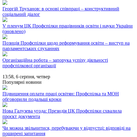
Георгій Труханов: в основі співпраці – конструктивний
соціальний діалог
V пленум ЦК Профспілки працівників освіти і науки України
(оновлено)
Позиція Профспілки щодо реформування освіти – виступ на
парламентських слуханнях
Організаційна робота – запорука успіху діяльності
профспілкової організації
13:58,
6 серпня, четвер
Популярні новини
Підвищення оплати праці освітян: Профспілка та МОН
обговорили подальші кроки
Нова Галузева угода: Президія ЦК Профспілки схвалила
проєкт документа
Чи можна звільнитися, перебуваючи у відпустці: відповіді на
поширені запитання