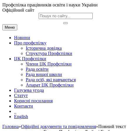
Профспілка працівників освіти і науки України
Офіційний сайт
Меню
Новини
Про профспілку
Історична довідка
Структура Профспілки
ЦК Профспілки
Члени ЦК Профспілки
Рада освіти
Рада вищої школи
Рада осіб, які навчаються
Апарат ЦК Профспілки
Галузева угода
Статут
Корисні посилання
Контакти
English
Головна
»
Офіційні документи та повідомлення
»Повний текст