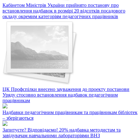
Кабінетом Міністрів України прийнято постанову про
встановлення надбавок в розмірі 20 відсотків посадового
окладу окремим категоріям педагогічних працівників
ЦК Профспілки внесено зауваження до проекту постанови
Уряду стосовно встановлення надбавок педагогічним
працівникам
Надбавки педагогічним працівникам та працівникам бібліотек
– зберігаються
Запитуєте? Відповідаємо! 20% надбавка методистам та
завідувачам навчальними лабораторіями ВНЗ