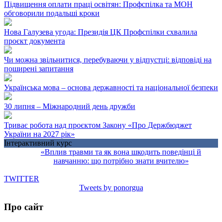
Підвищення оплати праці освітян: Профспілка та МОН
обговорили подальші кроки
Нова Галузева угода: Президія ЦК Профспілки схвалила
проєкт документа
Чи можна звільнитися, перебуваючи у відпустці: відповіді на
поширені запитання
Українська мова – основа державності та національної безпеки
30 липня – Міжнародний день дружби
Триває робота над проєктом Закону «Про Держбюджет
України на 2027 рік»
Інтерактивний курс
«Вплив травми та як вона шкодить поведінці й
навчанню: що потрібно знати вчителю»
TWITTER
Tweets by ponorgua
Про сайт