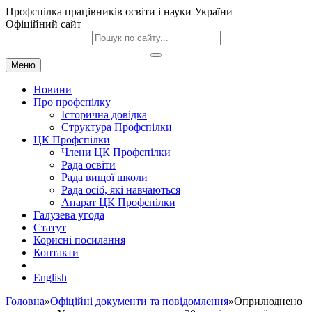
Профспілка працівників освіти і науки України
Офіційний сайт
Меню
Новини
Про профспілку
Історична довідка
Структура Профспілки
ЦК Профспілки
Члени ЦК Профспілки
Рада освіти
Рада вищої школи
Рада осіб, які навчаються
Апарат ЦК Профспілки
Галузева угода
Статут
Корисні посилання
Контакти
English
Головна
»
Офіційні документи та повідомлення
»Оприлюднено