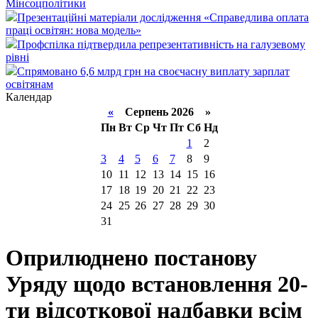
Мінсоцполітики
Презентаційні матеріали дослідження «Справедлива оплата
праці освітян: нова модель»
Профспілка підтвердила репрезентативність на галузевому
рівні
Спрямовано 6,6 млрд грн на своєчасну виплату зарплат
освітянам
Календар
«
Серпень 2026 »
Пн
Вт
Ср
Чт
Пт
Сб
Нд
1
2
3
4
5
6
7
8
9
10
11
12
13
14
15
16
17
18
19
20
21
22
23
24
25
26
27
28
29
30
31
Оприлюднено постанову
Уряду щодо встановлення 20-
ти відсоткової надбавки всім