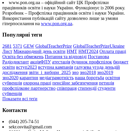
www.pon.org.ua – офіційний сайт ЦК Профспілки
працівників освіти і науки України. Функціонує із 2006 року.
Розробник – Профспілка працівників освіти і науки України.
Використання публікацій сайту дозволено лише за умови
гіперпосилання на
www.pon.org.ua
.
Популярні теги
2681
5371
GEW
GlobalTeacherPrize
GlobalTeacherPrizeUkraine
Лист
Міжнародний день освіти
НМТ
НМТ2024
Оплата праці
Освіта без обмежень
Питання та відповіді
Постанова
Радіодиктант
акціяФПУ
атестація
будинок профспілок
бюджет
освіти
вступ2023
вступна кампанія
галузева угода
деньдій
дослідження
звіти_і_вибори_2025
зно
зно2018
зно2019
зно2020
карантин
медіаграмотність
наша боротьба
освітня
субвенція
охорона праці
пенсійне забезпечення
петиція
профспілкове партнерство
співпраця
стипендії
студенти
субвенція
Показати всі теґи
Контакти
(044) 205-74-51
sekr.osvita@gmail.com