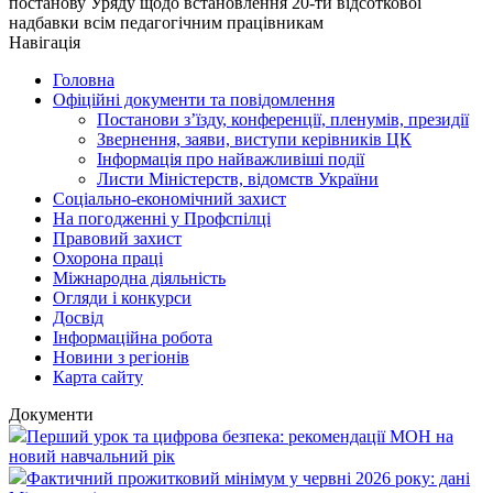
постанову Уряду щодо встановлення 20-ти відсоткової
надбавки всім педагогічним працівникам
Навігація
Головна
Офіційні документи та повідомлення
Постанови з’їзду, конференції, пленумів, президії
Звернення, заяви, виступи керівників ЦК
Інформація про найважливіші події
Листи Міністерств, відомств України
Соціально-економічний захист
На погодженні у Профспілці
Правовий захист
Охорона праці
Міжнародна діяльність
Огляди і конкурси
Досвід
Інформаційна робота
Новини з регіонів
Карта сайту
Документи
Перший урок та цифрова безпека: рекомендації МОН на
новий навчальний рік
Фактичний прожитковий мінімум у червні 2026 року: дані