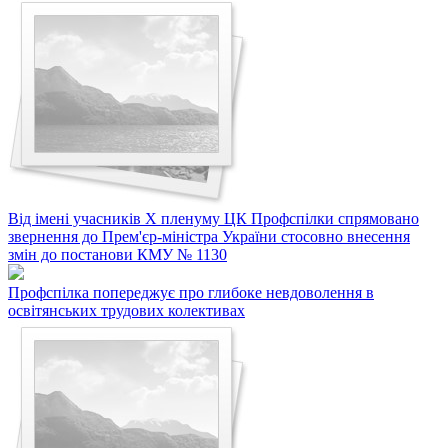
Від імені учасників X пленуму ЦК Профспілки спрямовано
звернення до Прем'єр-міністра України стосовно внесення
змін до постанови КМУ № 1130
Профспілка попереджує про глибоке невдоволення в
освітянських трудових колективах