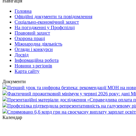
Навігація
Головна
Офіційні документи та повідомлення
Соціально-економічний захист
На погодженні у Профспілці
Правовий захист
Охорона праці
Міжнародна діяльність
Огляди і конкурси
Досвід
Інформаційна робота
Новини з регіонів
Карта сайту
Документи
Перший урок та цифрова безпека: рекомендації МОН на нови
Фактичний прожитковий мінімум у червні 2026 року: дані М
Презентаційні матеріали дослідження «Справедлива оплата пр
Профспілка підтвердила репрезентативність на галузевому рі
Спрямовано 6,6 млрд грн на своєчасну виплату зарплат осві
Календар