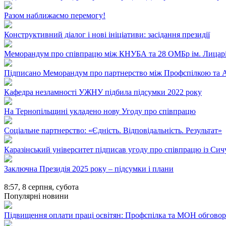
Разом наближаємо перемогу!
Конструктивний діалог і нові ініціативи: засідання президії
Меморандум про співпрацю між КНУБА та 28 ОМБр ім. Лицарі
Підписано Меморандум про партнерство між Профспілкою та A
Кафедра незламності УЖНУ підбила підсумки 2022 року
На Тернопільщині укладено нову Угоду про співпрацю
Соціальне партнерство: «Єдність. Відповідальність. Результат»
Каразінський університет підписав угоду про співпрацю із Сич
Заключна Президія 2025 року – підсумки і плани
8:57,
8 серпня, субота
Популярні новини
Підвищення оплати праці освітян: Профспілка та МОН обгово