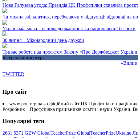
Нова Галузева угода: Президія ЦК Профспілки схвалила проєк
Чи можна звільнитися, перебуваючи у відпустці: відповіді на 
Українська мова – основа державності та національної безпеки
30 липня – Міжнародний день дружби
Триває робота над проєктом Закону «Про Держбюджет України 
Інтерактивний курс
«Вплив 
TWITTER
Про сайт
www.pon.org.ua – офіційний сайт ЦК Профспілки працівників
Розробник – Профспілка працівників освіти і науки України. 
Популярні теги
2681
5371
GEW
GlobalTeacherPrize
GlobalTeacherPrizeUkraine
Ли