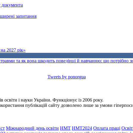
т документа
поширені запитання
на 2027 рік»
травми та як вона шкодить поведінці й навчанню: що потрібно 
Tweets by ponorgua
 освіти і науки України. Функціонує із 2006 року.
Використання публікацій сайту дозволено лише за умови гіперпо
ст
Міжнародний день освіти
НМТ
НМТ2024
Оплата праці
Освіт