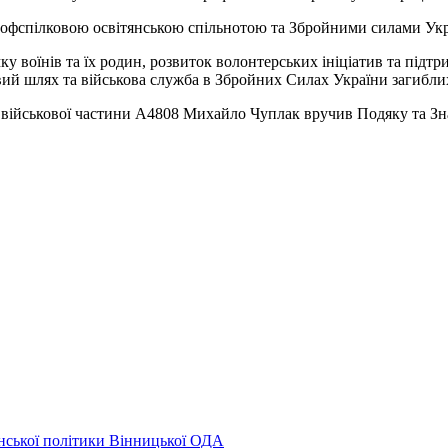
фспілковою освітянською спільнотою та Збройними силами Укр
 воїнів та їх родин, розвиток волонтерських ініціатив та підтри
євий шлях та військова служба в Збройних Силах України загиблих
військової частини А4808 Михайло Чуплак вручив Подяку та Зна
нської політики Вінницької ОДА