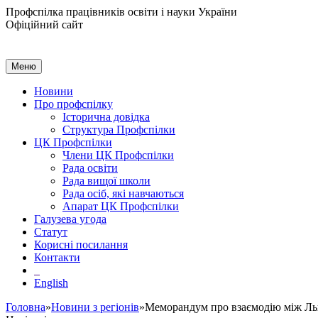
Профспілка працівників освіти і науки України
Офіційний сайт
Меню
Новини
Про профспілку
Історична довідка
Структура Профспілки
ЦК Профспілки
Члени ЦК Профспілки
Рада освіти
Рада вищої школи
Рада осіб, які навчаються
Апарат ЦК Профспілки
Галузева угода
Статут
Корисні посилання
Контакти
English
Головна
»
Новини з регіонів
»Меморандум про взаємодію між Льв