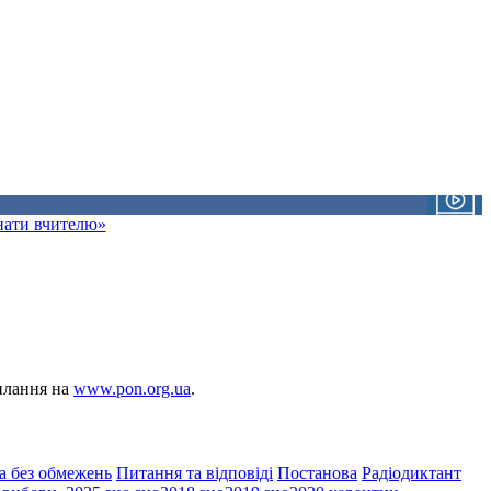
знати вчителю»
силання на
www.pon.org.ua
.
а без обмежень
Питання та відповіді
Постанова
Радіодиктант