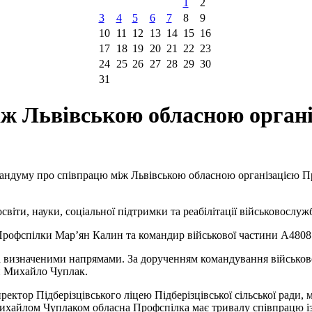
1
2
3
4
5
6
7
8
9
10
11
12
13
14
15
16
17
18
19
20
21
22
23
24
25
26
27
28
29
30
31
ж Львівською обласною органі
орандуму про співпрацю між Львівською обласною організацією Пр
віти, науки, соціальної підтримки та реабілітації військовослужб
 Профспілки Мар’ян Калин та командир військової частини А480
за визначеними напрямами. За дорученням командування військово
ди Михайло Чуплак.
тор Підберізцівського ліцею Підберізцівської сільської ради, м
 Михайлом Чуплаком обласна Профспілка має тривалу співпрацю і