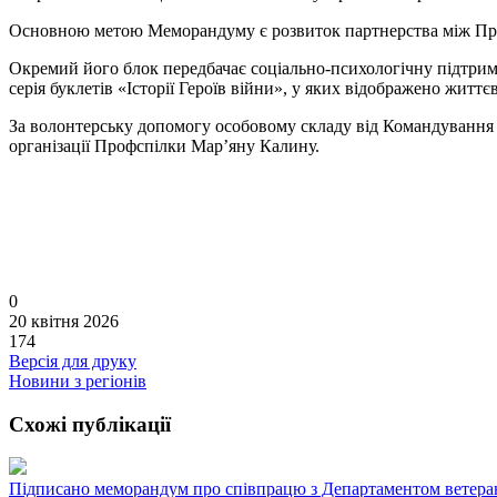
Основною метою Меморандуму є розвиток партнерства між Про
Окремий його блок передбачає соціально-психологічну підтримку
серія буклетів «Історії Героїв війни», у яких відображено житт
За волонтерську допомогу особовому складу від Командування 
організації Профспілки Мар’яну Калину.
0
20 квітня 2026
174
Версія для друку
Новини з регіонів
Схожі публікації
Підписано меморандум про співпрацю з Департаментом ветера