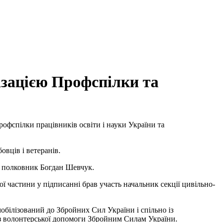
зацією Профспілки та
офспілки працівників освіти і науки України та
овців і ветеранів.
8 полковник Богдан Шевчук.
ї частини у підписанні брав участь начальник секції цивільно-
обілізований до Збройних Сил України і спільно із
з волонтерської допомоги Збройним Силам України.