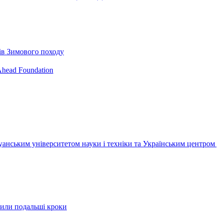
в Зимового походу
head Foundation
уанським університетом науки і техніки та Українським центром
рили подальші кроки