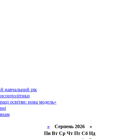
й навчальний рік
інсоцполітики
аці освітян: нова модель»
вні
тянам
«
Серпень 2026 »
Пн
Вт
Ср
Чт
Пт
Сб
Нд