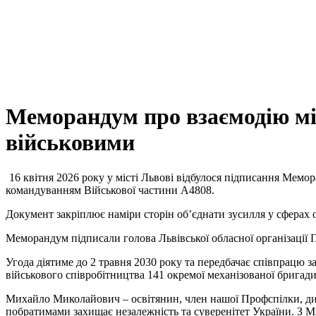
Меморандум про взаємодію мі
військовими
16 квітня 2026 року у місті Львові відбулося підписання Мем
командуванням Військової частини А4808.
Документ закріплює наміри сторін об’єднати зусилля у сферах ос
Меморандум підписали голова Львівської обласної організації
Угода діятиме до 2 травня 2030 року та передбачає співпрацю 
військового співробітництва 141 окремої механізованої брига
Михайло Миколайович – освітянин, член нашої Профспілки, дирек
побратимами захищає незалежність та суверенітет України. З