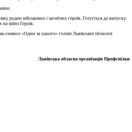
аїни.
мку родин військових і загиблих героїв. Готується до випуску
 на війні Героїв.
к-символ «Один за одного» голові Львівської обласної
Львівська обласна організація Профспілки