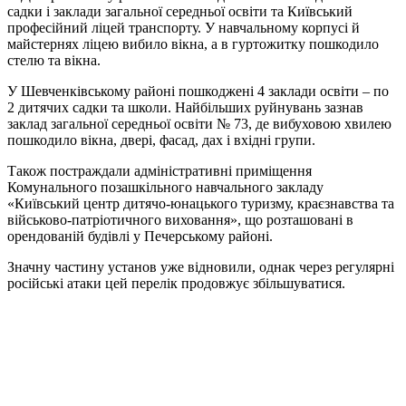
садки і заклади загальної середньої освіти та Київський
професійний ліцей транспорту. У навчальному корпусі й
майстернях ліцею вибило вікна, а в гуртожитку пошкодило
стелю та вікна.
У Шевченківському районі пошкоджені 4 заклади освіти – по
2 дитячих садки та школи. Найбільших руйнувань зазнав
заклад загальної середньої освіти № 73, де вибуховою хвилею
пошкодило вікна, двері, фасад, дах і вхідні групи.
Також постраждали адміністративні приміщення
Комунального позашкільного навчального закладу
«Київський центр дитячо-юнацького туризму, краєзнавства та
військово-патріотичного виховання», що розташовані в
орендованій будівлі у Печерському районі.
Значну частину установ уже відновили, однак через регулярні
російські атаки цей перелік продовжує збільшуватися.