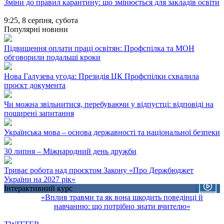
Зміни до правил карантину: що змінюється для закладів освіти
9:25,
8 серпня, субота
Популярні новини
Підвищення оплати праці освітян: Профспілка та МОН
обговорили подальші кроки
Нова Галузева угода: Президія ЦК Профспілки схвалила
проєкт документа
Чи можна звільнитися, перебуваючи у відпустці: відповіді на
поширені запитання
Українська мова – основа державності та національної безпеки
30 липня – Міжнародний день дружби
Триває робота над проєктом Закону «Про Держбюджет
України на 2027 рік»
Інтерактивний курс
«Вплив травми та як вона шкодить поведінці й
навчанню: що потрібно знати вчителю»