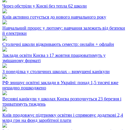
Через обстріли у Києві без тепла 62 школи
Київ активно готується до нового навчального року
Навчальний процес у лютому: навчання залежить від безпеки
й електрики
Столичні школи відкривають семестр: онлайн + офлайн
Заклади освіти Києва з 17 жовтня працюватимуть у
змішаному форматі
З понеділка у столичних школах – вимушені канікули
РФ знищує освітні заклади в Україні: понад 1,5 тисячі вже
нещадно пошкоджено
Весняні канікули у школах Києва розпочнуться 23 березня і
триватимуть тиждень
Київ продовжує підтримку освітян і спрямовує додаткові 2,4
млрд грн на фонд заробітної плати