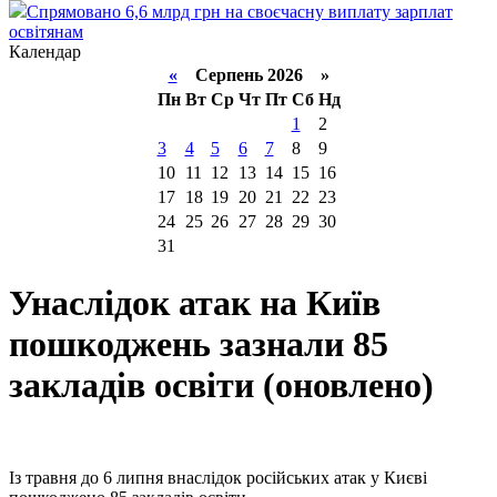
Спрямовано 6,6 млрд грн на своєчасну виплату зарплат
освітянам
Календар
«
Серпень 2026 »
Пн
Вт
Ср
Чт
Пт
Сб
Нд
1
2
3
4
5
6
7
8
9
10
11
12
13
14
15
16
17
18
19
20
21
22
23
24
25
26
27
28
29
30
31
Унаслідок атак на Київ
пошкоджень зазнали 85
закладів освіти (оновлено)
Із травня до 6 липня внаслідок російських атак у Києві