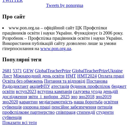
TWITTER
Tweets by ponorgua
Про сайт
www.pon.org.ua – офіційний сайт ЦК Профспілки
працівників освіти і науки України. Функціонує із 2006 року.
Розробник – Профспілка працівників освіти і науки України.
Використання публікацій сайту дозволено лише за умови
гіперпосилання на
www.pon.org.ua
.
Популярні теги
2681
5371
GEW
GlobalTeacherPrize
GlobalTeacherPrizeUkraine
Лист
Міжнародний день освіти
НМТ
НМТ2024
Оплата праці
Освіта без обмежень
Питання та відповіді
Постанова
Радіодиктант
акціяФПУ
атестація
будинок профспілок
бюджет
освіти
вступ2023
вступна кампанія
галузева угода
деньдій
дослідження
звіти_і_вибори_2025
зно
зно2018
зно2019
зно2020
карантин
медіаграмотність
наша боротьба
освітня
субвенція
охорона праці
пенсійне забезпечення
петиція
профспілкове партнерство
співпраця
стипендії
студенти
субвенція
Показати всі теґи