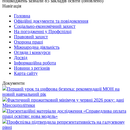
пошкоджень зазнали 85 закладів освіти (оновлено)
Навігація
Головна
Офіційні документи та повідомлення
Соціально-економічний захист
На погодженні у Профспілці
Правовий захист
Охорона праці
Міжнародна діяльність
Огляди і конкурси
Досвід
Інформаційна робота
Новини з регіонів
Карта сайту
Документи
Перший урок та цифрова безпека: рекомендації МОН на
новий навчальний рік
Фактичний прожитковий мінімум у червні 2026 року: дані
Мінсоцполітики
Презентаційні матеріали дослідження «Справедлива оплата
праці освітян: нова модель»
Профспілка підтвердила репрезентативність на галузевому
рівні