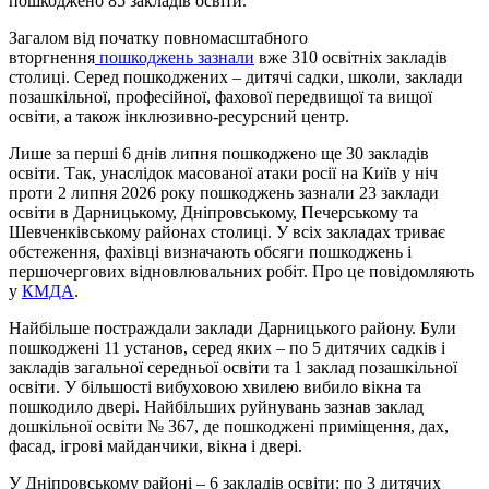
пошкоджено 85 закладів освіти.
Загалом від початку повномасштабного
вторгнення
пошкоджень зазнали
вже 310 освітніх закладів
столиці. Серед пошкоджених – дитячі садки, школи, заклади
позашкільної, професійної, фахової передвищої та вищої
освіти, а також інклюзивно-ресурсний центр.
Лише за перші 6 днів липня пошкоджено ще 30 закладів
освіти. Так, унаслідок масованої атаки росії на Київ у ніч
проти 2 липня 2026 року пошкоджень зазнали 23 заклади
освіти в Дарницькому, Дніпровському, Печерському та
Шевченківському районах столиці. У всіх закладах триває
обстеження, фахівці визначають обсяги пошкоджень і
першочергових відновлювальних робіт. Про це повідомляють
у
КМДА
.
Найбільше постраждали заклади Дарницького району. Були
пошкоджені 11 установ, серед яких – по 5 дитячих садків і
закладів загальної середньої освіти та 1 заклад позашкільної
освіти. У більшості вибуховою хвилею вибило вікна та
пошкодило двері. Найбільших руйнувань зазнав заклад
дошкільної освіти № 367, де пошкоджені приміщення, дах,
фасад, ігрові майданчики, вікна і двері.
У Дніпровському районі – 6 закладів освіти: по 3 дитячих