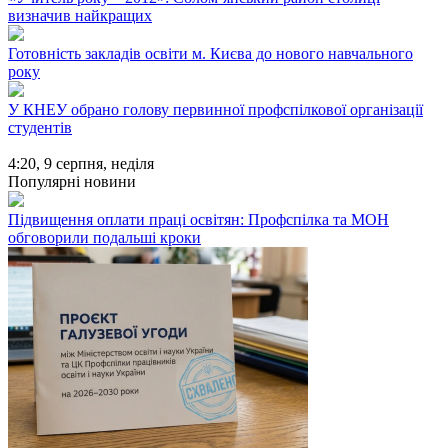
визначив найкращих
Готовність закладів освіти м. Києва до нового навчального
року
У КНЕУ обрано голову первинної профспілкової організації
студентів
4:20,
9 серпня, неділя
Популярні новини
Підвищення оплати праці освітян: Профспілка та МОН
обговорили подальші кроки