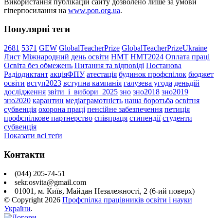
Використання публікацій сайту дозволено лише за умови
гіперпосилання на
www.pon.org.ua
.
Популярні теги
2681
5371
GEW
GlobalTeacherPrize
GlobalTeacherPrizeUkraine
Лист
Міжнародний день освіти
НМТ
НМТ2024
Оплата праці
Освіта без обмежень
Питання та відповіді
Постанова
Радіодиктант
акціяФПУ
атестація
будинок профспілок
бюджет
освіти
вступ2023
вступна кампанія
галузева угода
деньдій
дослідження
звіти_і_вибори_2025
зно
зно2018
зно2019
зно2020
карантин
медіаграмотність
наша боротьба
освітня
субвенція
охорона праці
пенсійне забезпечення
петиція
профспілкове партнерство
співпраця
стипендії
студенти
субвенція
Показати всі теґи
Контакти
(044) 205-74-51
sekr.osvita@gmail.com
01001, м. Київ, Майдан Незалежності, 2 (6-ий поверх)
© Copyright
2026
Профспілка працівників освіти і науки
України
.