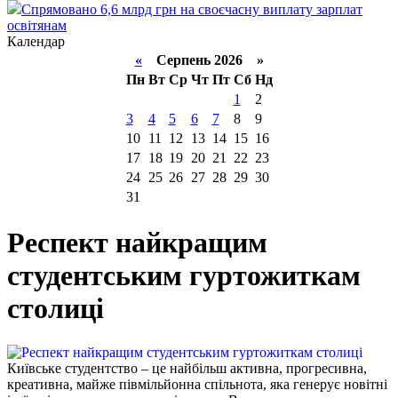
Спрямовано 6,6 млрд грн на своєчасну виплату зарплат
освітянам
Календар
«
Серпень 2026 »
Пн
Вт
Ср
Чт
Пт
Сб
Нд
1
2
3
4
5
6
7
8
9
10
11
12
13
14
15
16
17
18
19
20
21
22
23
24
25
26
27
28
29
30
31
Респект найкращим
студентським гуртожиткам
столиці
Київське студентство – це найбільш активна, прогресивна,
креативна, майже півмільйонна спільнота, яка генерує новітні