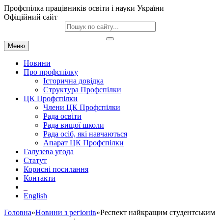
Профспілка працівників освіти і науки України
Офіційний сайт
Меню
Новини
Про профспілку
Історична довідка
Структура Профспілки
ЦК Профспілки
Члени ЦК Профспілки
Рада освіти
Рада вищої школи
Рада осіб, які навчаються
Апарат ЦК Профспілки
Галузева угода
Статут
Корисні посилання
Контакти
English
Головна
»
Новини з регіонів
»Респект найкращим студентським