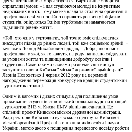
ідеї та інтенсивно самореалізується. Варто лише створити
сприятливі умови – і для студіюючої молоді не існуватиме
недосяжних висот. Тому міська влада та столична організація
профспілки освітян постійно сприяють розвитку ініціатив
студентів, опікуються їхніми турботами та намагаються
підвищити рівень життя.
«Той, хто жив у гуртожитку, той точно вміє спілкуватися,
знаходити підхід до різних людей, той вже соціально зрілий, –
зауважив Леонід Михайлович і додав, – Добре, що в нас є
профспілка, у якої, як то кажуть, на роду написано слідкувати
за умовами життя та підвищенням добробуту освітян і
студентів». Саме такими словами розпочав свій виступ
заступник голови Київської міської державної адміністрації
Леонід Новохатько 1 червня 2012 року на церемонії
нагородження переможців конкурсу на кращий студентський
гуртожиток столиці.
Одним із вагомих і дієвих стимулів для поліпшення умов
проживання студентів став міський огляд-конкурс на кращий
гуртожиток ВНЗ м. Києва ІІІ-ІV рівнів акредитації. Це
спільний проект Київської міської державної адміністрації,
Ради ректорів Київського вузівського центру та Київської
міської організації Профспілки працівників освіти і науки
України, метою якого є поширення передового досвіду роботи