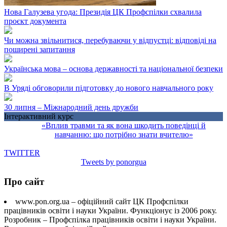
Нова Галузева угода: Президія ЦК Профспілки схвалила
проєкт документа
Чи можна звільнитися, перебуваючи у відпустці: відповіді на
поширені запитання
Українська мова – основа державності та національної безпеки
В Уряді обговорили підготовку до нового навчального року
30 липня – Міжнародний день дружби
Інтерактивний курс
«Вплив травми та як вона шкодить поведінці й
навчанню: що потрібно знати вчителю»
TWITTER
Tweets by ponorgua
Про сайт
www.pon.org.ua – офіційний сайт ЦК Профспілки
працівників освіти і науки України. Функціонує із 2006 року.
Розробник – Профспілка працівників освіти і науки України.