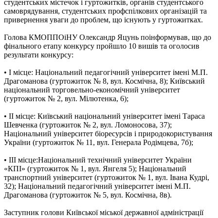
студентських містечок і гуртожитків, органів студентського
самоврядування, студентських профспілкових організацій та
привернення уваги до проблем, що існують у гуртожитках.
Голова КМОППОіНУ Олександр Яцунь поінформував, що до
фінального етапу конкурсу пройшло 10 вишів та оголосив
результати конкурсу:
• І місце: Національний педагогічний університет імені М.П.
Драгоманова (гуртожиток № 8, вул. Космічна, 8); Київський
національний торговельно-економічний університет
(гуртожиток № 2, вул. Мілютенка, 6);
• ІІ місце: Київський національний університет імені Тараса
Шевченка (гуртожиток № 2, вул. Ломоносова, 37);
Національний університет біоресурсів і природокористування
України (гуртожиток № 11, вул. Генерала Родімцева, 7б);
• ІІІ місце:Національний технічний університет України
«КПІ» (гуртожиток № 1, вул. Янгеля 5); Національний
транспортний університет (гуртожиток № 1, вул. Івана Кудрі,
32); Національний педагогічний університет імені М.П.
Драгоманова (гуртожиток № 5, вул. Космічна, 8в).
Заступник голови Київської міської державної адміністрації