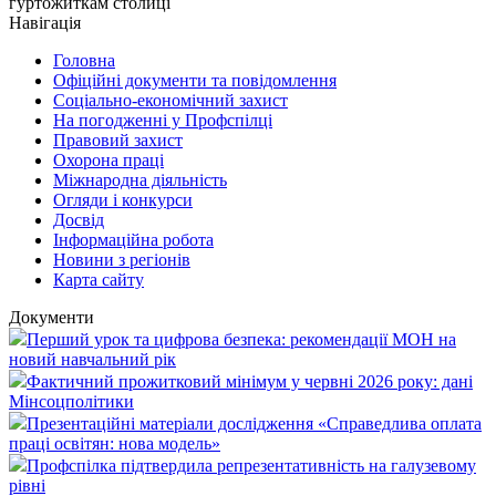
гуртожиткам столиці
Навігація
Головна
Офіційні документи та повідомлення
Соціально-економічний захист
На погодженні у Профспілці
Правовий захист
Охорона праці
Міжнародна діяльність
Огляди і конкурси
Досвід
Інформаційна робота
Новини з регіонів
Карта сайту
Документи
Перший урок та цифрова безпека: рекомендації МОН на
новий навчальний рік
Фактичний прожитковий мінімум у червні 2026 року: дані
Мінсоцполітики
Презентаційні матеріали дослідження «Справедлива оплата
праці освітян: нова модель»
Профспілка підтвердила репрезентативність на галузевому
рівні