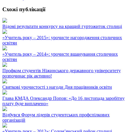
Схожі публікації
Відомі результати конкурсу на кращий гуртожиток столиці
«Учитель року – 2015»: урочисте нагородження столичних
освітян
«Учитель року – 2014»: урочисте вшанування столичних
освітян
Профком студентів Ніжинського державного університету
розпочинає рік активно!
Святкові урочистості з нагоди Дня працівників освіти
Глава КМДА Олександр Попов: «До 16 листопада заробітну
плату буде виплачено»
Відбувся Форум лідерів студентських профспілкових
організацій
«Учитель року – 2012»: Солом’янський район столиці