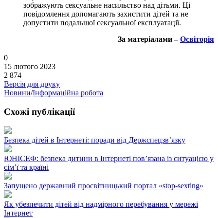
зображують сексуальне насильство над дітьми. Ці
повідомлення допомагають захистити дітей та не
допустити подальшої сексуальної експлуатації.
За матеріалами –
Освіторія
0
15 лютого 2023
2 874
Версія для друку
Новини
/
Інформаційна робота
Схожі публікації
Безпека дітей в Інтернеті: поради від Держспецзв’язку
ЮНІСЕФ: безпека дитини в Інтернеті пов’язана із ситуацією у
сім’ї та країні
Запущено державний просвітницький портал «stop-sexting»
Як убезпечити дітей від надмірного перебування у мережі
Інтернет