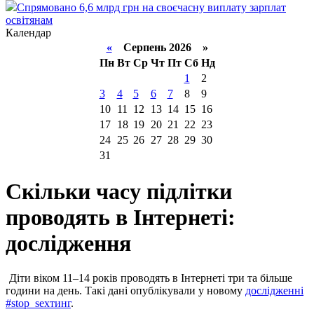
Спрямовано 6,6 млрд грн на своєчасну виплату зарплат
освітянам
Календар
«
Серпень 2026 »
Пн
Вт
Ср
Чт
Пт
Сб
Нд
1
2
3
4
5
6
7
8
9
10
11
12
13
14
15
16
17
18
19
20
21
22
23
24
25
26
27
28
29
30
31
Скільки часу підлітки
проводять в Інтернеті:
дослідження
Діти віком 11–14 років проводять в Інтернеті три та більше
години на день. Такі дані опублікували у новому
дослідженні
#stop_sexтинг
.