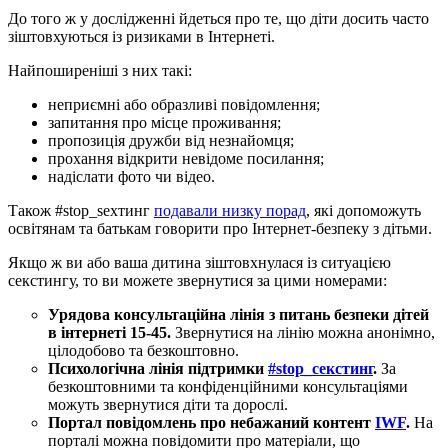
До того ж у дослідженні йдеться про те, що діти досить часто
зіштовхуються із ризиками в Інтернеті.
Найпоширеніші з них такі:
неприємні або образливі повідомлення;
запитання про місце проживання;
пропозиція дружби від незнайомця;
прохання відкрити невідоме посилання;
надіслати фото чи відео.
Також #stop_sexтинг
подавали низку порад
, які допоможуть
освітянам та батькам говорити про Інтернет-безпеку з дітьми.
Якщо ж ви або ваша дитина зіштовхнулася із ситуацією
секстингу, то ви можете звернутися за цими номерами:
Урядова консультаційна лінія з питань безпеки дітей
в інтернеті 15-45.
Звернутися на лінію можна анонімно,
цілодобово та безкоштовно.
Психологічна лінія підтримки
#stop_секстинг
.
За
безкоштовними та конфіденційними консультаціями
можуть звернутися діти та дорослі.
Портал повідомлень про небажаний контент
IWF
.
На
порталі можна повідомити про матеріали, що