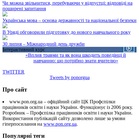
Чи можна звільнитися, перебуваючи у відпустці: відповіді на
поширені запитання
Українська мова – основа державності та національної безпеки
В Уряді обговорили підготовку до нового навчального року
30 липня – Міжнародний день дружби
Інтерактивний курс
«Вплив травми та як вона шкодить поведінці й
навчанню: що потрібно знати вчителю»
TWITTER
Tweets by ponorgua
Про сайт
www.pon.org.ua – офіційний сайт ЦК Профспілки
працівників освіти і науки України. Функціонує із 2006 року.
Розробник – Профспілка працівників освіти і науки України.
Використання публікацій сайту дозволено лише за умови
гіперпосилання на
www.pon.org.ua
.
Популярні теги