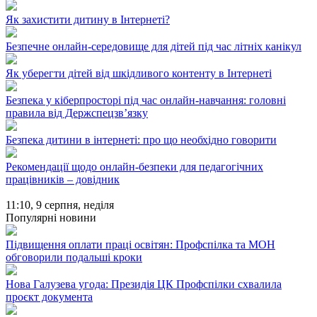
Як захистити дитину в Інтернеті?
Безпечне онлайн-середовище для дітей під час літніх канікул
Як уберегти дітей від шкідливого контенту в Інтернеті
Безпека у кіберпросторі під час онлайн-навчання: головні
правила від Держспецзв’язку
Безпека дитини в інтернеті: про що необхідно говорити
Рекомендації щодо онлайн-безпеки для педагогічних
працівників – довідник
11:10,
9 серпня, неділя
Популярні новини
Підвищення оплати праці освітян: Профспілка та МОН
обговорили подальші кроки
Нова Галузева угода: Президія ЦК Профспілки схвалила
проєкт документа