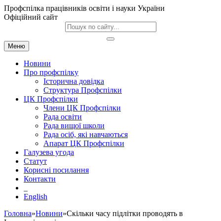
Профспілка працівників освіти і науки України
Офіційний сайт
Меню
Новини
Про профспілку
Історична довідка
Структура Профспілки
ЦК Профспілки
Члени ЦК Профспілки
Рада освіти
Рада вищої школи
Рада осіб, які навчаються
Апарат ЦК Профспілки
Галузева угода
Статут
Корисні посилання
Контакти
English
Головна
»
Новини
»Скільки часу підлітки проводять в