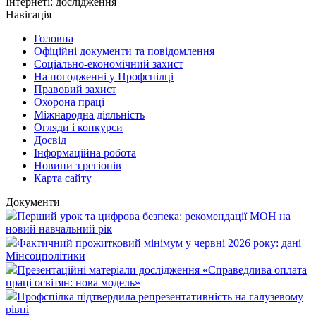
Інтернеті: дослідження
Навігація
Головна
Офіційні документи та повідомлення
Соціально-економічний захист
На погодженні у Профспілці
Правовий захист
Охорона праці
Міжнародна діяльність
Огляди і конкурси
Досвід
Інформаційна робота
Новини з регіонів
Карта сайту
Документи
Перший урок та цифрова безпека: рекомендації МОН на
новий навчальний рік
Фактичний прожитковий мінімум у червні 2026 року: дані
Мінсоцполітики
Презентаційні матеріали дослідження «Справедлива оплата
праці освітян: нова модель»
Профспілка підтвердила репрезентативність на галузевому
рівні