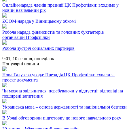
Онлайн-нарада членів президії ЦК Профспілки: входимо у
новий навчальний рік
ZOOM-нарада у Вінницькому обкомі
Робоча нарада фінансистів та головних бухгалтерів
організацій Профспілки
Робоча зустріч соціальних партнерів
9:01,
10 серпня, понеділок
Популярні новини
Нова Галузева угода: Президія ЦК Профспілки схвалила
проєкт документа
Чи можна звільнитися, перебуваючи у відпустці: відповіді на
поширені запитання
Українська мова – основа державності та національної безпеки
В Уряді обговорили підготовку до нового навчального року
30 липня – Міжнародний день дружби