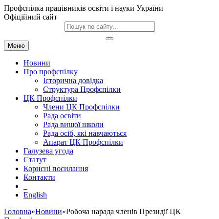
Профспілка працівників освіти і науки України
Офіційний сайт
Меню
Новини
Про профспілку
Історична довідка
Структура Профспілки
ЦК Профспілки
Члени ЦК Профспілки
Рада освіти
Рада вищої школи
Рада осіб, які навчаються
Апарат ЦК Профспілки
Галузева угода
Статут
Корисні посилання
Контакти
English
Головна
»
Новини
»Робоча нарада членів Президії ЦК