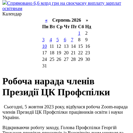
Спрямовано 6,6 млрд грн на своєчасну виплату зарплат
освітянам
Календар
«
Серпень 2026 »
Пн
Вт
Ср
Чт
Пт
Сб
Нд
1
2
3
4
5
6
7
8
9
10
11
12
13
14
15
16
17
18
19
20
21
22
23
24
25
26
27
28
29
30
31
Робоча нарада членів
Президії ЦК Профспілки
Сьогодні, 5 жовтня 2023 року, відбулася робоча Zoom-нарада
членів Президії ЦК Профспілки працівників освіти і науки
України.
Відкриваючи роботу заходу, Голова Профспілки Георгій
Труханов привітав присутніх із Всесвітнім днем учителя та