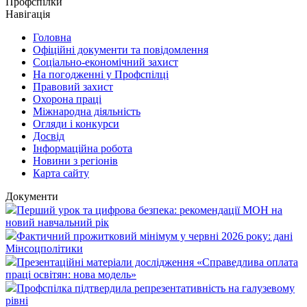
Профспілки
Навігація
Головна
Офіційні документи та повідомлення
Соціально-економічний захист
На погодженні у Профспілці
Правовий захист
Охорона праці
Міжнародна діяльність
Огляди і конкурси
Досвід
Інформаційна робота
Новини з регіонів
Карта сайту
Документи
Перший урок та цифрова безпека: рекомендації МОН на
новий навчальний рік
Фактичний прожитковий мінімум у червні 2026 року: дані
Мінсоцполітики
Презентаційні матеріали дослідження «Справедлива оплата
праці освітян: нова модель»
Профспілка підтвердила репрезентативність на галузевому
рівні