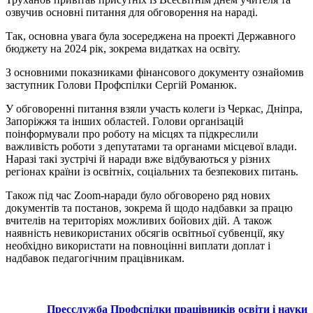
озвучив основні питання для обговорення на нараді.
Так, основна увага була зосереджена на проекті Державного
бюджету на 2024 рік, зокрема видатках на освіту.
З основними показниками фінансового документу ознайомив
заступник Голови Профспілки Сергій Романюк.
У обговоренні питання взяли участь колеги із Черкас, Дніпра,
Запоріжжя та інших областей. Голови організацій
поінформували про роботу на місцях та підкреслили
важливість роботи з депутатами та органами місцевої влади.
Наразі такі зустрічі й наради вже відбуваються у різних
регіонах країни із освітніх, соціальних та безпекових питань.
Також під час Zoom-наради було обговорено ряд нових
документів та постанов, зокрема й щодо надбавки за працю
вчителів на територіях можливих бойових дій. А також
наявність невикористаних обсягів освітньої субвенції, яку
необхідно використати на повноцінні виплати доплат і
надбавок педагогічним працівникам.
Пресслужба Профспілки працівників освіти і науки