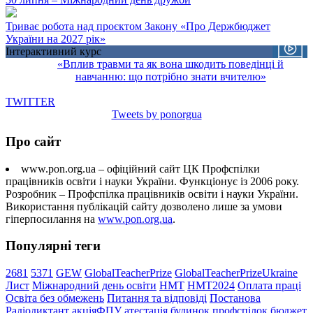
Триває робота над проєктом Закону «Про Держбюджет
України на 2027 рік»
Інтерактивний курс
«Вплив травми та як вона шкодить поведінці й
навчанню: що потрібно знати вчителю»
TWITTER
Tweets by ponorgua
Про сайт
www.pon.org.ua – офіційний сайт ЦК Профспілки
працівників освіти і науки України. Функціонує із 2006 року.
Розробник – Профспілка працівників освіти і науки України.
Використання публікацій сайту дозволено лише за умови
гіперпосилання на
www.pon.org.ua
.
Популярні теги
2681
5371
GEW
GlobalTeacherPrize
GlobalTeacherPrizeUkraine
Лист
Міжнародний день освіти
НМТ
НМТ2024
Оплата праці
Освіта без обмежень
Питання та відповіді
Постанова
Радіодиктант
акціяФПУ
атестація
будинок профспілок
бюджет