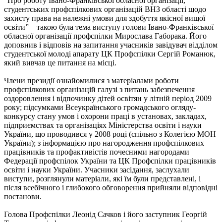
“Про роботу Івано-Франківської обласної організації,
студентських профспілкових організацій ВНЗ області щодо
захисту права на належні умови для здобуття якісної вищої
освіти” – такою була тема виступу голови Івано-Франківської
обласної організації профспілки Мирослава Габорака. Його
доповнив і відповів на запитання учасників завідувач відділом
студентської молоді апарату ЦК Профспілки Сергій Романюк,
який вивчав це питання на місці.
Члени президії ознайомилися з матеріалами роботи
профспілкових організацій галузі з питань забезпечення
оздоровлення і відпочинку дітей освітян у літній період 2009
року; підсумками Всеукраїнського громадського огляду-
конкурсу стану умов і охорони праці в установах, закладах,
підприємствах та організаціях Міністерства освіти і науки
України, що проводився у 2008 році (спільно з Колегією МОН
України); з інформацією про нагородження профспілкових
працівників та профактивістів почесними нагородами
Федерації профспілок України та ЦК Профспілки працівників
освіти і науки України. Учасники засідання, заслухали
виступи, розглянули матеріали, які їм були представлені, і
після всебічного і глибокого обговорення прийняли відповідні
постанови.
Голова Профспілки Леонід Сачков і його заступник Георгій