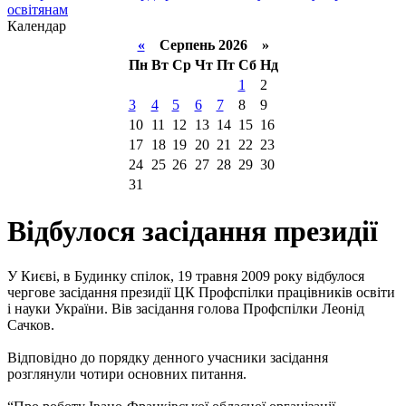
освітянам
Календар
«
Серпень 2026 »
Пн
Вт
Ср
Чт
Пт
Сб
Нд
1
2
3
4
5
6
7
8
9
10
11
12
13
14
15
16
17
18
19
20
21
22
23
24
25
26
27
28
29
30
31
Відбулося засідання президії
У Києві, в Будинку спілок, 19 травня 2009 року відбулося
чергове засідання президії ЦК Профспілки працівників освіти
і науки України. Вів засідання голова Профспілки Леонід
Сачков.
Відповідно до порядку денного учасники засідання
розглянули чотири основних питання.