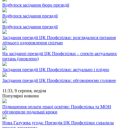
Відбулося засідання бюро президії
Відбулося засідання президії
Відбулося засідання президії
Засідання президії ЦК Профспілки: розглядалися питання
літнього оздоровлення спілчан
На засіданні президії ЦК Профспілки – спектр актуальних
питань (оновлено)
Засідання президії ЦК Профспілки: актуально і плідно
Засідання президії ЦК Профспілки: обговорюємо головне
11:33,
9 серпня, неділя
Популярні новини
Підвищення оплати праці освітян: Профспілка та МОН
обговорили подальші кроки
Нова Галузева угода: Президія ЦК Профспілки схвалила
проєкт документа