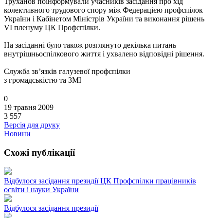
Труханов поінформували учасників засідання про хід
колективного трудового спору між Федерацією профспілок
України і Кабінетом Міністрів України та виконання рішень
VI пленуму ЦК Профспілки.
На засіданні було також розглянуто декілька питань
внутрішньоспілкового життя і ухвалено відповідні рішення.
Служба зв’язків галузевої профспілки
з громадськістю та ЗМІ
0
19 травня 2009
3 557
Версія для друку
Новини
Схожі публікації
Відбулося засідання президії ЦК Профспілки працівників
освіти і науки України
Відбулося засідання президії