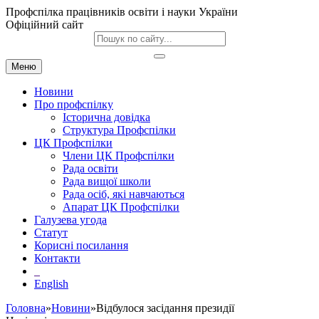
Профспілка працівників освіти і науки України
Офіційний сайт
Меню
Новини
Про профспілку
Історична довідка
Структура Профспілки
ЦК Профспілки
Члени ЦК Профспілки
Рада освіти
Рада вищої школи
Рада осіб, які навчаються
Апарат ЦК Профспілки
Галузева угода
Статут
Корисні посилання
Контакти
English
Головна
»
Новини
»Відбулося засідання президії