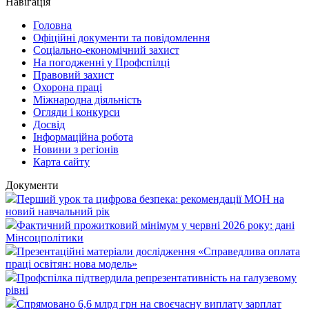
Навігація
Головна
Офіційні документи та повідомлення
Соціально-економічний захист
На погодженні у Профспілці
Правовий захист
Охорона праці
Міжнародна діяльність
Огляди і конкурси
Досвід
Інформаційна робота
Новини з регіонів
Карта сайту
Документи
Перший урок та цифрова безпека: рекомендації МОН на
новий навчальний рік
Фактичний прожитковий мінімум у червні 2026 року: дані
Мінсоцполітики
Презентаційні матеріали дослідження «Справедлива оплата
праці освітян: нова модель»
Профспілка підтвердила репрезентативність на галузевому
рівні
Спрямовано 6,6 млрд грн на своєчасну виплату зарплат