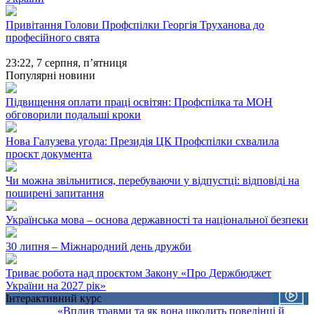
Привітання Голови Профспілки Георгія Труханова до
професійного свята
23:22,
7 серпня, п’ятниця
Популярні новини
Підвищення оплати праці освітян: Профспілка та МОН
обговорили подальші кроки
Нова Галузева угода: Президія ЦК Профспілки схвалила
проєкт документа
Чи можна звільнитися, перебуваючи у відпустці: відповіді на
поширені запитання
Українська мова – основа державності та національної безпеки
30 липня – Міжнародний день дружби
Триває робота над проєктом Закону «Про Держбюджет
України на 2027 рік»
Інтерактивний курс
«Вплив травми та як вона шкодить поведінці й