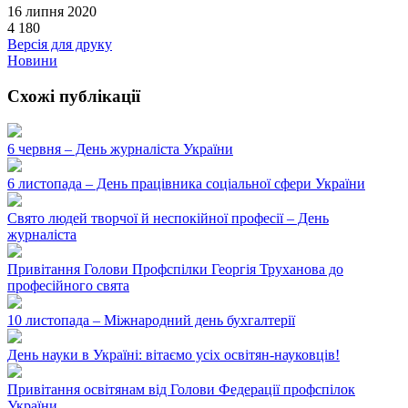
16 липня 2020
4 180
Версія для друку
Новини
Схожі публікації
6 червня – День журналіста України
6 листопада – День працівника соціальної сфери України
Свято людей творчої й неспокійної професії – День
журналіста
Привітання Голови Профспілки Георгія Труханова до
професійного свята
10 листопада – Міжнародний день бухгалтерії
День науки в Україні: вітаємо усіх освітян-науковців!
Привітання освітянам від Голови Федерації профспілок
України