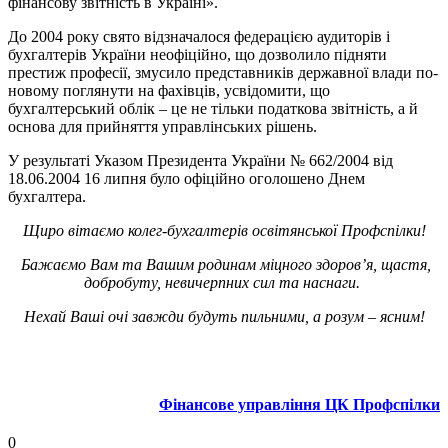
фінансову звітність в Україні».
До 2004 року свято відзначалося федерацією аудиторів і
бухгалтерів України неофіційно, що дозволило підняти
престиж професії, змусило представників державної влади по-
новому поглянути на фахівців, усвідомити, що
бухгалтерський облік – це не тільки податкова звітність, а й
основа для прийняття управлінських рішень.
У результаті Указом Президента України № 662/2004 від
18.06.2004 16 липня було офіційно оголошено Днем
бухгалтера.
Щиро вітаємо колег-бухгалтерів освітянської Профспілки!
Бажаємо Вам та Вашим родинам міцного здоров’я, щастя,
добробуту, невичерпних сил та наснаги.
Нехай Ваші очі завжди будуть пильними, а розум – ясним!
Фінансове управління ЦК Профспілки
0