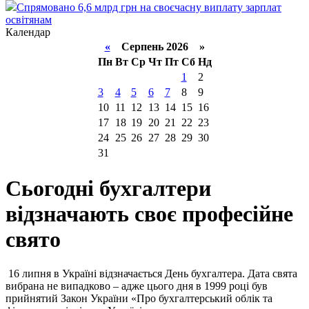
Спрямовано 6,6 млрд грн на своєчасну виплату зарплат
освітянам
Календар
«
Серпень 2026 »
Пн
Вт
Ср
Чт
Пт
Сб
Нд
1
2
3
4
5
6
7
8
9
10
11
12
13
14
15
16
17
18
19
20
21
22
23
24
25
26
27
28
29
30
31
Сьогодні бухгалтери
відзначають своє професійне
свято
16 липня в Україні відзначається День бухгалтера. Дата свята
вибрана не випадково – адже цього дня в 1999 році був
прийнятий Закон України «Про бухгалтерський облік та