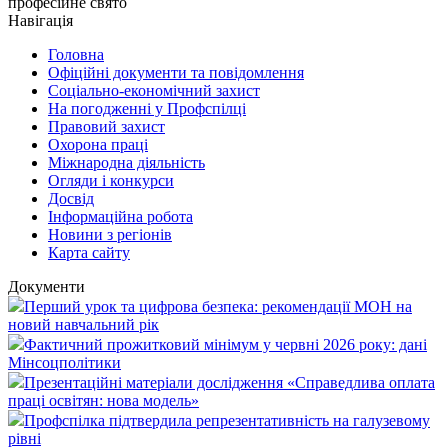
професійне свято
Навігація
Головна
Офіційні документи та повідомлення
Соціально-економічний захист
На погодженні у Профспілці
Правовий захист
Охорона праці
Міжнародна діяльність
Огляди і конкурси
Досвід
Інформаційна робота
Новини з регіонів
Карта сайту
Документи
Перший урок та цифрова безпека: рекомендації МОН на
новий навчальний рік
Фактичний прожитковий мінімум у червні 2026 року: дані
Мінсоцполітики
Презентаційні матеріали дослідження «Справедлива оплата
праці освітян: нова модель»
Профспілка підтвердила репрезентативність на галузевому
рівні