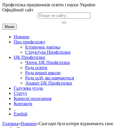
Профспілка працівників освіти і науки України
Офіційний сайт
Меню
Новини
Про профспілку
Історична довідка
Структура Профспілки
ЦК Профспілки
Члени ЦК Профспілки
Рада освіти
Рада вищої школи
Рада осіб, які навчаються
Апарат ЦК Профспілки
Галузева угода
Статут
Корисні посилання
Контакти
English
Головна
»
Новини
»Сьогодні бухгалтери відзначають своє