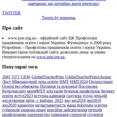
навчанню: що потрібно знати вчителю»
TWITTER
Tweets by ponorgua
Про сайт
www.pon.org.ua – офіційний сайт ЦК Профспілки
працівників освіти і науки України. Функціонує із 2006 року.
Розробник – Профспілка працівників освіти і науки України.
Використання публікацій сайту дозволено лише за умови
гіперпосилання на
www.pon.org.ua
.
Популярні теги
2681
5371
GEW
GlobalTeacherPrize
GlobalTeacherPrizeUkraine
Лист
Міжнародний день освіти
НМТ
НМТ2024
Оплата праці
Освіта без обмежень
Питання та відповіді
Постанова
Радіодиктант
акціяФПУ
атестація
будинок профспілок
бюджет
освіти
вступ2023
вступна кампанія
галузева угода
деньдій
дослідження
звіти_і_вибори_2025
зно
зно2018
зно2019
зно2020
карантин
медіаграмотність
наша боротьба
освітня
субвенція
охорона праці
пенсійне забезпечення
петиція
профспілкове партнерство
співпраця
стипендії
студенти