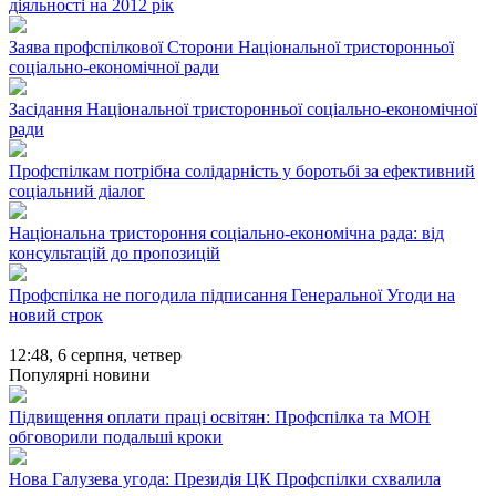
діяльності на 2012 рік
Заява профспілкової Сторони Національної тристоронньої
соціально-економічної ради
Засідання Національної тристоронньої соціально-економічної
ради
Профспілкам потрібна солідарність у боротьбі за ефективний
соціальний діалог
Національна тристороння соціально-економічна рада: від
консультацій до пропозицій
Профспілка не погодила підписання Генеральної Угоди на
новий строк
12:48,
6 серпня, четвер
Популярні новини
Підвищення оплати праці освітян: Профспілка та МОН
обговорили подальші кроки
Нова Галузева угода: Президія ЦК Профспілки схвалила