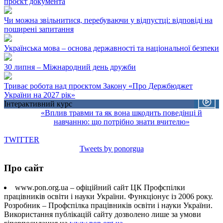
проєкт документа
Чи можна звільнитися, перебуваючи у відпустці: відповіді на
поширені запитання
Українська мова – основа державності та національної безпеки
30 липня – Міжнародний день дружби
Триває робота над проєктом Закону «Про Держбюджет
України на 2027 рік»
Інтерактивний курс
«Вплив травми та як вона шкодить поведінці й
навчанню: що потрібно знати вчителю»
TWITTER
Tweets by ponorgua
Про сайт
www.pon.org.ua – офіційний сайт ЦК Профспілки
працівників освіти і науки України. Функціонує із 2006 року.
Розробник – Профспілка працівників освіти і науки України.
Використання публікацій сайту дозволено лише за умови