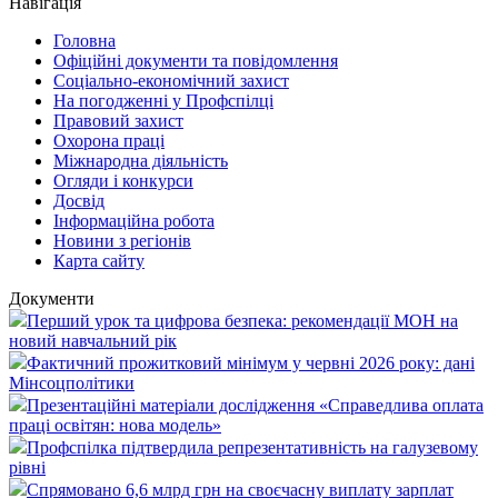
Навігація
Головна
Офіційні документи та повідомлення
Соціально-економічний захист
На погодженні у Профспілці
Правовий захист
Охорона праці
Міжнародна діяльність
Огляди і конкурси
Досвід
Інформаційна робота
Новини з регіонів
Карта сайту
Документи
Перший урок та цифрова безпека: рекомендації МОН на
новий навчальний рік
Фактичний прожитковий мінімум у червні 2026 року: дані
Мінсоцполітики
Презентаційні матеріали дослідження «Справедлива оплата
праці освітян: нова модель»
Профспілка підтвердила репрезентативність на галузевому
рівні
Спрямовано 6,6 млрд грн на своєчасну виплату зарплат