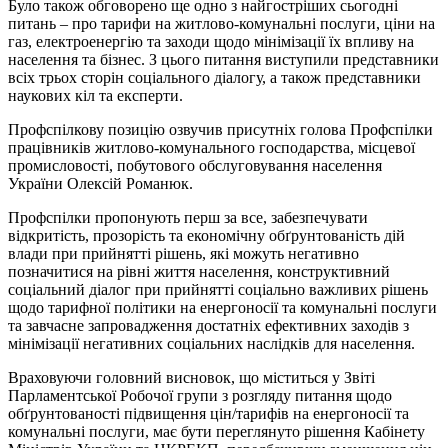
Було також обговорено ще одно з найгостріших сьогодні
питань – про тарифи на житлово-комунальні послуги, ціни на
газ, електроенергію та заходи щодо мінімізації їх впливу на
населення та бізнес. З цього питання виступили представники
всіх трьох сторін соціального діалогу, а також представники
наукових кіл та експерти.
Профспілкову позицію озвучив присутніх голова Профспілки
працівників житлово-комунального господарства, місцевої
промисловості, побутового обслуговування населення
України Олексій Романюк.
Профспілки пропонують перш за все, забезпечувати
відкритість, прозорість та економічну обґрунтованість дій
влади при прийнятті рішень, які можуть негативно
позначитися на рівні життя населення, конструктивний
соціальний діалог при прийнятті соціально важливих рішень
щодо тарифної політики на енергоносії та комунальні послуги
та завчасне запровадження достатніх ефективних заходів з
мінімізації негативних соціальних наслідків для населення.
Враховуючи головний висновок, що міститься у Звіті
Парламентської Робочої групи з розгляду питання щодо
обґрунтованості підвищення цін/тарифів на енергоносії та
комунальні послуги, має бути переглянуто рішення Кабінету