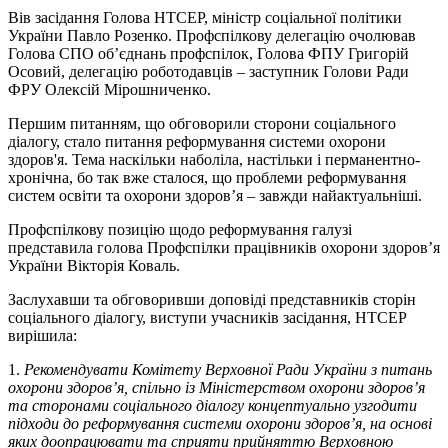
Вів засідання Голова НТСЕР, міністр соціальної політики
України Павло Розенко. Профспілкову делегацію очолював
Голова СПО об’єднань профспілок, Голова ФПУ Григорій
Осовий, делегацію роботодавців – заступник Голови Ради
ФРУ Олексій Мірошниченко.
Першим питанням, що обговорили сторони соціального
діалогу, стало питання реформування системи охорони
здоров'я. Тема наскільки наболіла, настільки і перманентно-
хронічна, бо так вже сталося, що проблеми реформування
систем освіти та охорони здоров’я – завжди найактуальніші.
Профспілкову позицію щодо реформування галузі
представила голова Профспілки працівників охорони здоров’я
України Вікторія Коваль.
Заслухавши та обговоривши доповіді представників сторін
соціального діалогу, виступи учасників засідання, НТСЕР
вирішила:
1.
Рекомендувати Комітету Верховної Ради України з питань
охорони здоров’я, спільно із Міністерством охорони здоров’я
та сторонами
соціального діалогу концептуально узгодити
підходи до реформування системи охорони здоров’я, на основі
яких доопрацювати та сприяти прийняттю Верховною