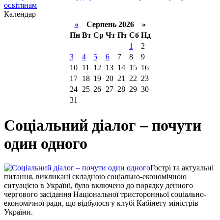
освітянам
Календар
«
Серпень 2026 »
Пн
Вт
Ср
Чт
Пт
Сб
Нд
1
2
3
4
5
6
7
8
9
10
11
12
13
14
15
16
17
18
19
20
21
22
23
24
25
26
27
28
29
30
31
Соціальний діалог – почути
один одного
Гострі та актуальні
питання, викликані складною соціально-економічною
ситуацією в Україні, було включено до порядку денного
чергового засідання Національної тристоронньої соціально-
економічної ради, що відбулося у клубі Кабінету міністрів
України.