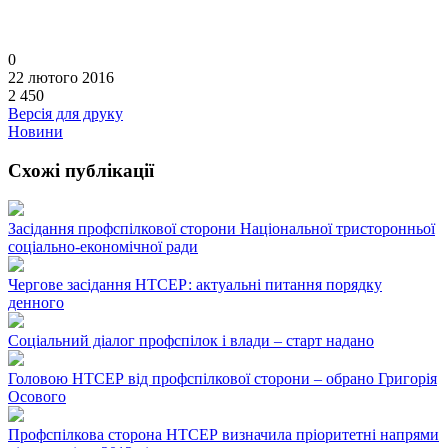
0
22 лютого 2016
2 450
Версія для друку
Новини
Схожі публікації
Засідання профспілкової сторони Національної тристоронньої
соціально-економічної ради
Чергове засідання НТСЕР: актуальні питання порядку
денного
Соціальний діалог профспілок і влади – старт надано
Головою НТСЕР від профспілкової сторони – обрано Григорія
Осового
Профспілкова сторона НТСЕР визначила пріоритетні напрями