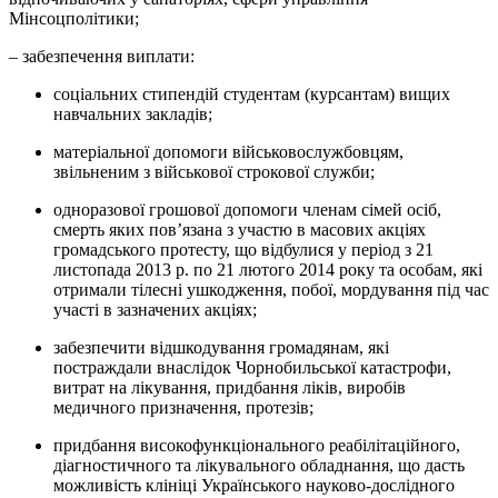
Мінсоцполітики;
– забезпечення виплати:
соціальних стипендій студентам (курсантам) вищих
навчальних закладів;
матеріальної допомоги військовослужбовцям,
звільненим з військової строкової служби;
одноразової грошової допомоги членам сімей осіб,
смерть яких пов’язана з участю в масових акціях
громадського протесту, що відбулися у період з 21
листопада 2013 р. по 21 лютого 2014 року та особам, які
отримали тілесні ушкодження, побої, мордування під час
участі в зазначених акціях;
забезпечити відшкодування громадянам, які
постраждали внаслідок Чорнобильської катастрофи,
витрат на лікування, придбання ліків, виробів
медичного призначення, протезів;
придбання високофункціонального реабілітаційного,
діагностичного та лікувального обладнання, що дасть
можливість клініці Українського науково-дослідного