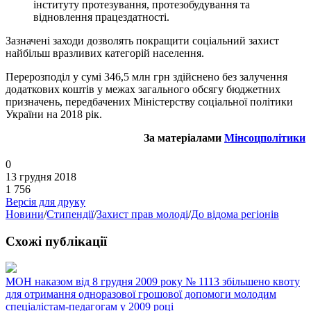
інституту протезування, протезобудування та
відновлення працездатності.
Зазначені заходи дозволять покращити соціальний захист
найбільш вразливих категорій населення.
Перерозподіл у сумі 346,5 млн грн здійснено без залучення
додаткових коштів у межах загального обсягу бюджетних
призначень, передбачених Міністерству соціальної політики
України на 2018 рік.
За матеріалами
Мінсоцполітики
0
13 грудня 2018
1 756
Версія для друку
Новини
/
Стипендії
/
Захист прав молоді
/
До відома регіонів
Схожі публікації
МОН наказом від 8 грудня 2009 року № 1113 збільшено квоту
для отримання одноразової грошової допомоги молодим
спеціалістам-педагогам у 2009 році