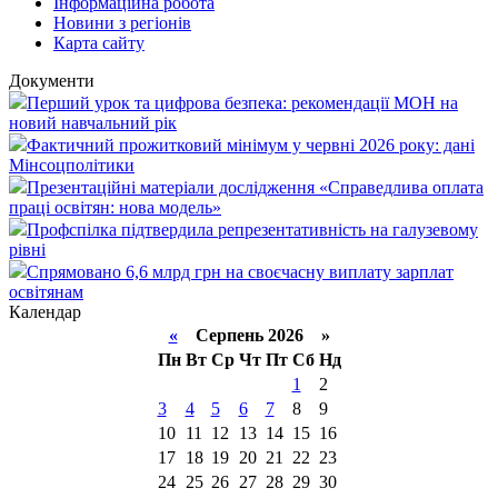
Інформаційна робота
Новини з регіонів
Карта сайту
Документи
Перший урок та цифрова безпека: рекомендації МОН на
новий навчальний рік
Фактичний прожитковий мінімум у червні 2026 року: дані
Мінсоцполітики
Презентаційні матеріали дослідження «Справедлива оплата
праці освітян: нова модель»
Профспілка підтвердила репрезентативність на галузевому
рівні
Спрямовано 6,6 млрд грн на своєчасну виплату зарплат
освітянам
Календар
«
Серпень 2026 »
Пн
Вт
Ср
Чт
Пт
Сб
Нд
1
2
3
4
5
6
7
8
9
10
11
12
13
14
15
16
17
18
19
20
21
22
23
24
25
26
27
28
29
30