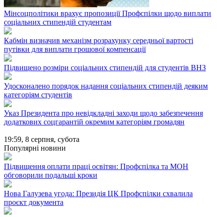
Мінсоцполітики врахує пропозиції Профспілки щодо виплати
соціальних стипендій студентам
Кабмін визначив механізм розрахунку середньої вартості
путівки для виплати грошової компенсації
Підвищено розміри соціальних стипендій для студентів ВНЗ
Удосконалено порядок надання соціальних стипендій деяким
категоріям студентів
Указ Президента про невідкладні заходи щодо забезпечення
додаткових соцгарантій окремим категоріям громадян
19:59,
8 серпня, субота
Популярні новини
Підвищення оплати праці освітян: Профспілка та МОН
обговорили подальші кроки
Нова Галузева угода: Президія ЦК Профспілки схвалила
проєкт документа