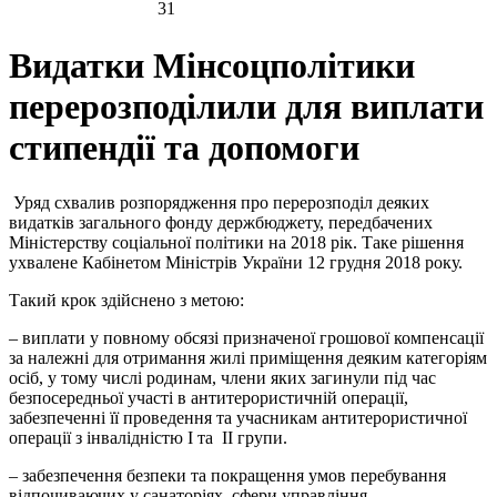
31
Видатки Мінсоцполітики
перерозподілили для виплати
стипендії та допомоги
Уряд схвалив розпорядження про перерозподіл деяких
видатків загального фонду держбюджету, передбачених
Міністерству соціальної політики на 2018 рік. Таке рішення
ухвалене Кабінетом Міністрів України 12 грудня 2018 року.
Такий крок здійснено з метою:
– виплати у повному обсязі призначеної грошової компенсації
за належні для отримання жилі приміщення деяким категоріям
осіб, у тому числі родинам, члени яких загинули під час
безпосередньої участі в антитерористичній операції,
забезпеченні її проведення та учасникам антитерористичної
операції з інвалідністю I та II групи.
– забезпечення безпеки та покращення умов перебування
відпочиваючих у санаторіях, сфери управління