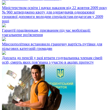
Міністерством освіти і науки наказом від 22 жовтня 2009 року
№ 960 затверджено квоту для одержувачів одноразової
грошової допомоги молодим спеціалістам-педагогам у 2009
році
Гарантії працівникам, призваним під час мобілізації:
узагальнене роз'яснення
Мінсоцполітики встановило граничну вартість путівки для
пільгових категорій громадян
Доплата до пенсій у разі втрати годувальника членам сімей
осіб, смерть яких пов’язана з участю в акціях протесту