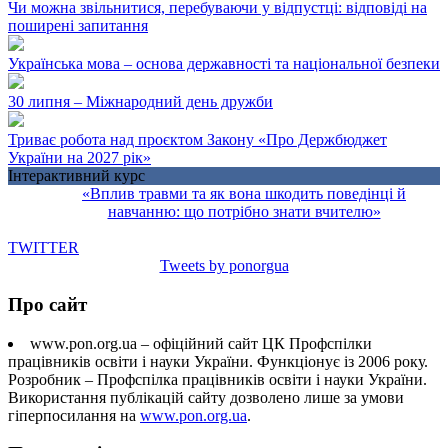
Чи можна звільнитися, перебуваючи у відпустці: відповіді на
поширені запитання
Українська мова – основа державності та національної безпеки
30 липня – Міжнародний день дружби
Триває робота над проєктом Закону «Про Держбюджет
України на 2027 рік»
Інтерактивний курс
«Вплив травми та як вона шкодить поведінці й
навчанню: що потрібно знати вчителю»
TWITTER
Tweets by ponorgua
Про сайт
www.pon.org.ua – офіційний сайт ЦК Профспілки
працівників освіти і науки України. Функціонує із 2006 року.
Розробник – Профспілка працівників освіти і науки України.
Використання публікацій сайту дозволено лише за умови
гіперпосилання на
www.pon.org.ua
.