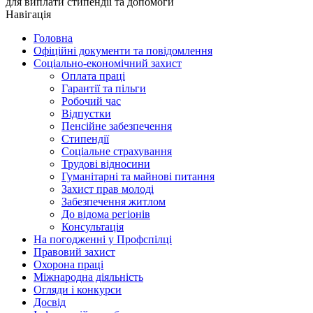
для виплати стипендії та допомоги
Навігація
Головна
Офіційні документи та повідомлення
Соціально-економічний захист
Оплата праці
Гарантії та пільги
Робочий час
Відпустки
Пенсійне забезпечення
Стипендії
Соціальне страхування
Трудові відносини
Гуманітарні та майнові питання
Захист прав молоді
Забезпечення житлом
До відома регіонів
Консультація
На погодженні у Профспілці
Правовий захист
Охорона праці
Міжнародна діяльність
Огляди і конкурси
Досвід