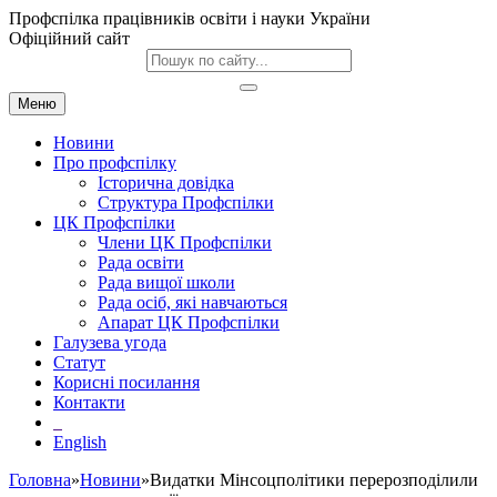
Профспілка працівників освіти і науки України
Офіційний сайт
Меню
Новини
Про профспілку
Історична довідка
Структура Профспілки
ЦК Профспілки
Члени ЦК Профспілки
Рада освіти
Рада вищої школи
Рада осіб, які навчаються
Апарат ЦК Профспілки
Галузева угода
Статут
Корисні посилання
Контакти
English
Головна
»
Новини
»Видатки Мінсоцполітики перерозподілили