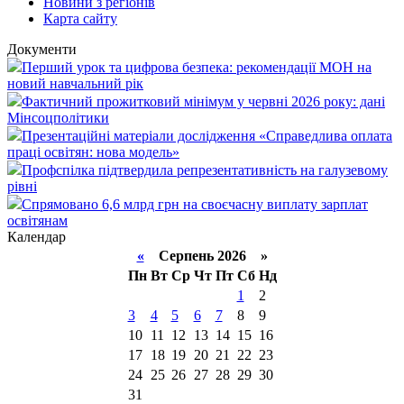
Новини з регіонів
Карта сайту
Документи
Перший урок та цифрова безпека: рекомендації МОН на
новий навчальний рік
Фактичний прожитковий мінімум у червні 2026 року: дані
Мінсоцполітики
Презентаційні матеріали дослідження «Справедлива оплата
праці освітян: нова модель»
Профспілка підтвердила репрезентативність на галузевому
рівні
Спрямовано 6,6 млрд грн на своєчасну виплату зарплат
освітянам
Календар
«
Серпень 2026 »
Пн
Вт
Ср
Чт
Пт
Сб
Нд
1
2
3
4
5
6
7
8
9
10
11
12
13
14
15
16
17
18
19
20
21
22
23
24
25
26
27
28
29
30
31