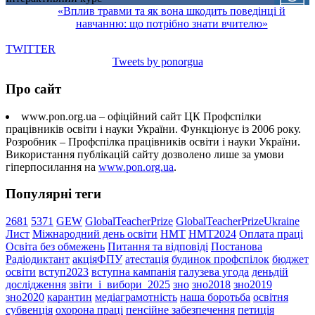
«Вплив травми та як вона шкодить поведінці й
навчанню: що потрібно знати вчителю»
TWITTER
Tweets by ponorgua
Про сайт
www.pon.org.ua – офіційний сайт ЦК Профспілки
працівників освіти і науки України. Функціонує із 2006 року.
Розробник – Профспілка працівників освіти і науки України.
Використання публікацій сайту дозволено лише за умови
гіперпосилання на
www.pon.org.ua
.
Популярні теги
2681
5371
GEW
GlobalTeacherPrize
GlobalTeacherPrizeUkraine
Лист
Міжнародний день освіти
НМТ
НМТ2024
Оплата праці
Освіта без обмежень
Питання та відповіді
Постанова
Радіодиктант
акціяФПУ
атестація
будинок профспілок
бюджет
освіти
вступ2023
вступна кампанія
галузева угода
деньдій
дослідження
звіти_і_вибори_2025
зно
зно2018
зно2019
зно2020
карантин
медіаграмотність
наша боротьба
освітня
субвенція
охорона праці
пенсійне забезпечення
петиція