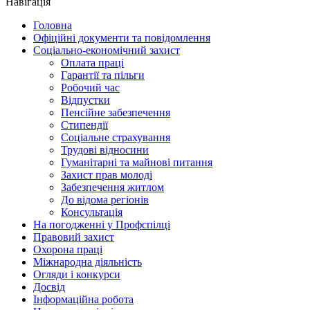
Навігація
Головна
Офіційні документи та повідомлення
Соціально-економічний захист
Оплата праці
Гарантії та пільги
Робочий час
Відпустки
Пенсійне забезпечення
Стипендії
Соціальне страхування
Трудові відносини
Гуманітарні та майнові питання
Захист прав молоді
Забезпечення житлом
До відома регіонів
Консультація
На погодженні у Профспілці
Правовий захист
Охорона праці
Міжнародна діяльність
Огляди і конкурси
Досвід
Інформаційна робота