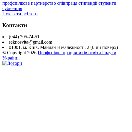
профспілкове партнерство
співпраця
стипендії
студенти
субвенція
Показати всі теґи
Контакти
(044) 205-74-51
sekr.osvita@gmail.com
01001, м. Київ, Майдан Незалежності, 2 (6-ий поверх)
© Copyright
2026
Профспілка працівників освіти і науки
України
.