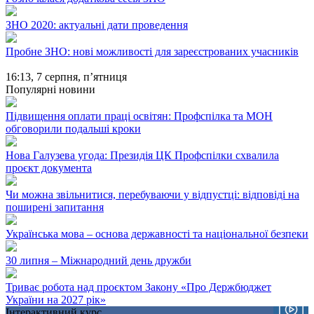
ЗНО 2020: актуальні дати проведення
Пробне ЗНО: нові можливості для зареєстрованих учасників
16:13,
7 серпня, п’ятниця
Популярні новини
Підвищення оплати праці освітян: Профспілка та МОН
обговорили подальші кроки
Нова Галузева угода: Президія ЦК Профспілки схвалила
проєкт документа
Чи можна звільнитися, перебуваючи у відпустці: відповіді на
поширені запитання
Українська мова – основа державності та національної безпеки
30 липня – Міжнародний день дружби
Триває робота над проєктом Закону «Про Держбюджет
України на 2027 рік»
Інтерактивний курс