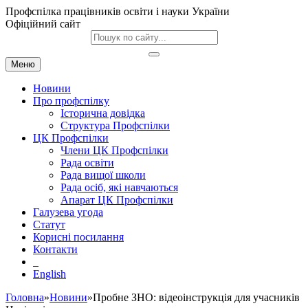
Профспілка працівників освіти і науки України
Офіційний сайт
Меню
Новини
Про профспілку
Історична довідка
Структура Профспілки
ЦК Профспілки
Члени ЦК Профспілки
Рада освіти
Рада вищої школи
Рада осіб, які навчаються
Апарат ЦК Профспілки
Галузева угода
Статут
Корисні посилання
Контакти
English
Головна
»
Новини
»Пробне ЗНО: відеоінструкція для учасників