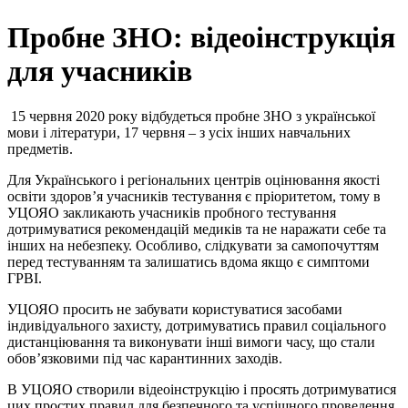
Пробне ЗНО: відеоінструкція
для учасників
15 червня 2020 року відбудеться пробне ЗНО з української
мови і літератури, 17 червня – з усіх інших навчальних
предметів.
Для Українського і регіональних центрів оцінювання якості
освіти здоров’я учасників тестування є пріоритетом, тому в
УЦОЯО закликають учасників пробного тестування
дотримуватися рекомендацій медиків та не наражати себе та
інших на небезпеку. Особливо, слідкувати за самопочуттям
перед тестуванням та залишатись вдома якщо є симптоми
ГРВІ.
УЦОЯО просить не забувати користуватися засобами
індивідуального захисту, дотримуватись правил соціального
дистанціювання та виконувати інші вимоги часу, що стали
обов’язковими під час карантинних заходів.
В УЦОЯО створили відеоінструкцію і просять дотримуватися
цих простих правил для безпечного та успішного проведення