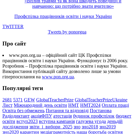
«Вплив травми та як вона шкодить поведінці й
навчанню: що потрібно знати вчителю»
Профспілка працівників освіти і науки України
TWITTER
Tweets by ponorgua
Про сайт
www.pon.org.ua – офіційний сайт ЦК Профспілки
працівників освіти і науки України. Функціонує із 2006 року.
Розробник – Профспілка працівників освіти і науки України.
Використання публікацій сайту дозволено лише за умови
гіперпосилання на
www.pon.org.ua
.
Популярні теги
2681
5371
GEW
GlobalTeacherPrize
GlobalTeacherPrizeUkraine
Лист
Міжнародний день освіти
НМТ
НМТ2024
Оплата праці
Освіта без обмежень
Питання та відповіді
Постанова
Радіодиктант
акціяФПУ
атестація
будинок профспілок
бюджет
освіти
вступ2023
вступна кампанія
галузева угода
деньдій
дослідження
звіти_і_вибори_2025
зно
зно2018
зно2019
зно2020
карантин
медіаграмотність
наша боротьба
освітня