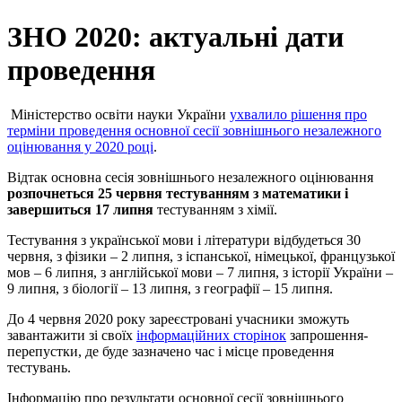
ЗНО 2020: актуальні дати
проведення
Міністерство освіти науки України
ухвалило рішення про
терміни проведення основної сесії зовнішнього незалежного
оцінювання у 2020 році
.
Відтак основна сесія зовнішнього незалежного оцінювання
розпочнеться 25 червня тестуванням з математики і
завершиться 17 липня
тестуванням з хімії.
Тестування з української мови і літератури відбудеться 30
червня, з фізики – 2 липня, з іспанської, німецької, французької
мов – 6 липня, з англійської мови – 7 липня, з історії України –
9 липня, з біології – 13 липня, з географії – 15 липня.
До 4 червня 2020 року зареєстровані учасники зможуть
завантажити зі своїх
інформаційних сторінок
запрошення-
перепустки, де буде зазначено час і місце проведення
тестувань.
Інформацію про результати основної сесії зовнішнього