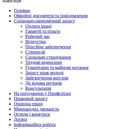
Навігація
Головна
Офіційні документи та повідомлення
Соціально-економічний захист
Оплата праці
Гарантії та пільги
Робочий час
Відпустки
Пенсійне забезпечення
Стипендії
Соціальне страхування
Трудові відносини
Гуманітарні та майнові питання
Захист прав молоді
Забезпечення житлом
До відома регіонів
Консультація
На погодженні у Профспілці
Правовий захист
Охорона праці
Міжнародна діяльність
Огляди і конкурси
Досвід
Інформаційна робота