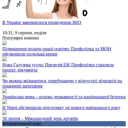
В Україні завершилося проведення ЗНО
10:31,
9 серпня, неділя
Популярні новини
Підвищення оплати праці освітян: Профспілка та МОН
обговорили подальші кроки
Нова Галузева угода: Президія ЦК Профспілки схвалила
проєкт документа
Чи можна звільнитися, перебуваючи у відпустці: відповіді на
поширені запитання
Українська мова – основа державності та національної безпеки
В Уряді обговорили підготовку до нового навчального року
30 липня – Міжнародний день дружби
Інтерактивний курс