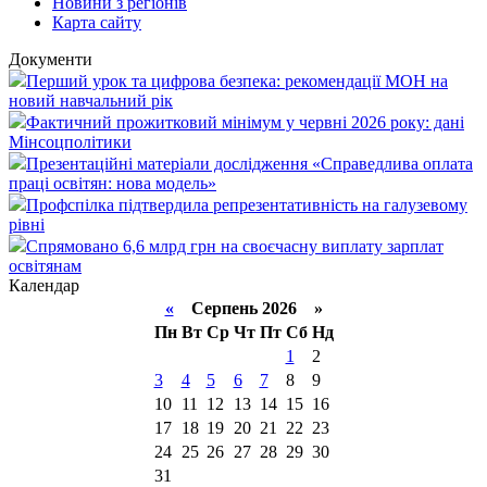
Новини з регіонів
Карта сайту
Документи
Перший урок та цифрова безпека: рекомендації МОН на
новий навчальний рік
Фактичний прожитковий мінімум у червні 2026 року: дані
Мінсоцполітики
Презентаційні матеріали дослідження «Справедлива оплата
праці освітян: нова модель»
Профспілка підтвердила репрезентативність на галузевому
рівні
Спрямовано 6,6 млрд грн на своєчасну виплату зарплат
освітянам
Календар
«
Серпень 2026 »
Пн
Вт
Ср
Чт
Пт
Сб
Нд
1
2
3
4
5
6
7
8
9
10
11
12
13
14
15
16
17
18
19
20
21
22
23
24
25
26
27
28
29
30
31