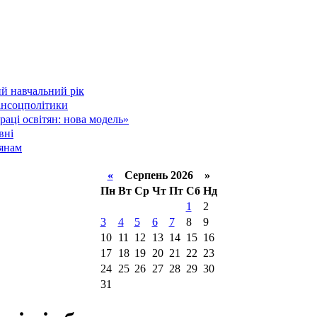
й навчальний рік
інсоцполітики
аці освітян: нова модель»
вні
тянам
«
Серпень 2026 »
Пн
Вт
Ср
Чт
Пт
Сб
Нд
1
2
3
4
5
6
7
8
9
10
11
12
13
14
15
16
17
18
19
20
21
22
23
24
25
26
27
28
29
30
31