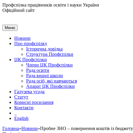
Профспілка працівників освіти і науки України
Офіційний сайт
Меню
Новини
Про профспілку
Історична довідка
Структура Профспілки
ЦК Профспілки
Члени ЦК Профспілки
Рада освіти
Рада вищої школи
Рада осіб, які навчаються
Апарат ЦК Профспілки
Галузева угода
Статут
Корисні посилання
Контакти
English
Головна
»
Новини
»Пробне ЗНО – повернення коштів із бюджету