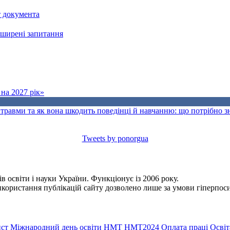
т документа
поширені запитання
на 2027 рік»
травми та як вона шкодить поведінці й навчанню: що потрібно 
Tweets by ponorgua
 освіти і науки України. Функціонує із 2006 року.
Використання публікацій сайту дозволено лише за умови гіперпо
ст
Міжнародний день освіти
НМТ
НМТ2024
Оплата праці
Освіт