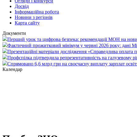
Огляди і конкурси
Досвід
Інформаційна робота
Новини з регіонів
Карта сайту
Документи
Перший урок та цифрова безпека: рекомендації МОН на нови
Фактичний прожитковий мінімум у червні 2026 року: дані М
Презентаційні матеріали дослідження «Справедлива оплата пр
Профспілка підтвердила репрезентативність на галузевому рі
Спрямовано 6,6 млрд грн на своєчасну виплату зарплат осві
Календар