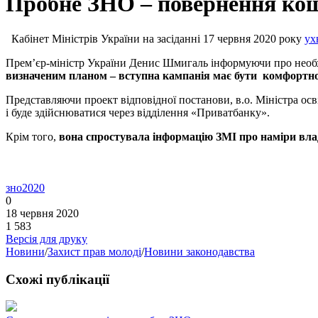
Пробне ЗНО – повернення кош
Кабінет Міністрів України на засіданні 17 червня 2020 року
ух
Прем’єр-міністр України Денис Шмигаль інформуючи про необх
визначеним планом – вступна кампанія має бути комфортною
Представляючи проект відповідної постанови, в.о. Міністра о
і буде здійснюватися через відділення «Приватбанку».
Крім того,
вона спростувала інформацію ЗМІ про наміри вла
зно2020
0
18 червня 2020
1 583
Версія для друку
Новини
/
Захист прав молоді
/
Новини законодавства
Схожі публікації