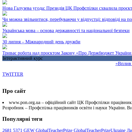
Нова Галузева угода: Президія ЦК Профспілки схвалила проєк
Чи можна звільнитися, перебуваючи у відпустці: відповіді на 
Українська мова – основа державності та національної безпеки
30 липня – Міжнародний день дружби
Триває робота над проєктом Закону «Про Держбюджет України 
Інтерактивний курс
«Вплив 
TWITTER
Про сайт
www.pon.org.ua – офіційний сайт ЦК Профспілки працівників
Розробник – Профспілка працівників освіти і науки України. 
Популярні теги
2681
5371
GEW
GlobalTeacherPrize
GlobalTeacherPrizeUkraine
Ли