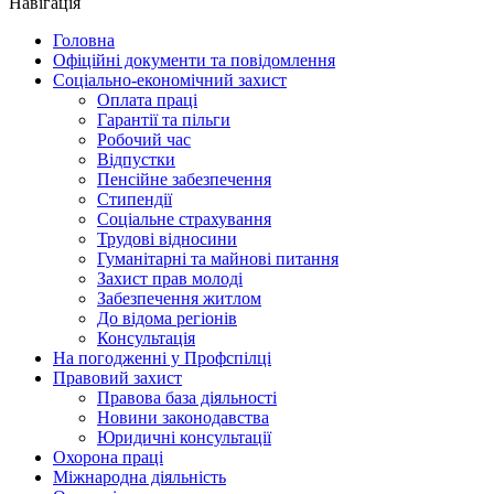
Навігація
Головна
Офіційні документи та повідомлення
Соціально-економічний захист
Оплата праці
Гарантії та пільги
Робочий час
Відпустки
Пенсійне забезпечення
Стипендії
Соціальне страхування
Трудові відносини
Гуманітарні та майнові питання
Захист прав молоді
Забезпечення житлом
До відома регіонів
Консультація
На погодженні у Профспілці
Правовий захист
Правова база діяльності
Новини законодавства
Юридичні консультації
Охорона праці
Міжнародна діяльність