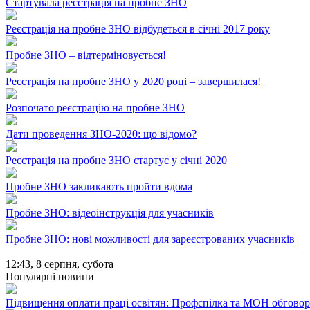
Стартувала реєстрація на пробне ЗНО
Реєстрація на пробне ЗНО відбудеться в січні 2017 року
Пробне ЗНО – відтерміновується!
Реєстрація на пробне ЗНО у 2020 році – завершилася!
Розпочато реєстрацію на пробне ЗНО
Дати проведення ЗНО-2020: що відомо?
Реєстрація на пробне ЗНО стартує у січні 2020
Пробне ЗНО закликають пройти вдома
Пробне ЗНО: відеоінструкція для учасників
Пробне ЗНО: нові можливості для зареєстрованих учасників
12:43,
8 серпня, субота
Популярні новини
Підвищення оплати праці освітян: Профспілка та МОН обгово