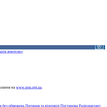
знати вчителю»
силання на
www.pon.org.ua
.
а без обмежень
Питання та відповіді
Постанова
Радіодиктант