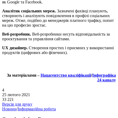
як Google та Facebook.
Аналітик соціальних мереж.
Зазначені фахівці планують,
створюють і аналізують повідомлення в профілі соціальних
мереж. Отже, подібно до менеджерів платного трафіку, попит
на цю професію зростає.
Веб-розробник.
Веб-розробники несуть відповідальність за
проєктування та управління сайтами.
UX дизайнер.
Створення простих і приємних у використанні
продуктів (цифрових або фізичних).
За матеріалами –
Нацагентство кваліфікації
/
Інфографіка
24 каналу
4
25 лютого 2021
33 221
Версія для друку
Новини
/
Інформаційна робота