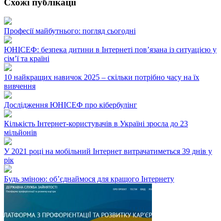
Схожі публікації
Професії майбутнього: погляд сьогодні
ЮНІСЕФ: безпека дитини в Інтернеті пов’язана із ситуацією у
сім’ї та країні
10 найкращих навичок 2025 – скільки потрібно часу на їх
вивчення
Дослідження ЮНІСЕФ про кібербулінг
Кількість Інтернет-користувачів в Україні зросла до 23
мільйонів
У 2021 році на мобільний Інтернет витрачатиметься 39 днів у
рік
Будь зміною: об’єднаймося для кращого Інтернету