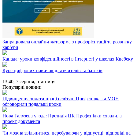
Запрацювала онлайн-платформа з профорієнтації та розвитку
кар’єри
Канада: уроки конфіденційності в Інтернеті у школах Квебеку
Курс цифрових навичок для вчителів та батьків
13:40,
7 серпня, п’ятниця
Популярні новини
Підвищення оплати праці освітян: Профспілка та МОН
обговорили подальші кроки
Нова Галузева угода: Президія ЦК Профспілки схвалила
проєкт документа
Чи можна звільнитися, перебуваючи у відпустці: відповіді на