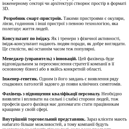
інженерному секторі чи архітектурі створює простір в форматі
3D.
Розробник смарт-пристроїв.
Такими пристроями є окуляри,
лінзи, годинник і інші пристрої з певною технологією, яка
полегшує життя людей.
Консультант по іміджу.
Як і тренери з фізичної активності,
імідж-консультант надають людям поради, як добре виглядати.
Це стилісти, які останнім часом теж популярні.
Менеджер (управитель) з інновацій.
Цей фахівець буде
відповідальним за переосмислення стратегії компанії в її
основному бізнесі або в якійсь конкретній області.
Інженер-генетик.
Одним із його завдань є виявлення ряду
спадкових патологій задовго до появи клінічних симптомів.
Фахівець з підвищення кваліфікації персоналу.
Необхідно
виявляти і впливати на сильні і слабкі сторони людей, тож
професія цього фахівця має допомагати стати працівникам
кращими у своїй сфері.
Внутрішній торговельний представник.
Зараз клієнти мають
набагато більше можливостей, а тому компанії будуть