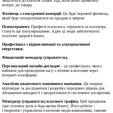
звертатися до клієнтів тільки тоді, коли вони проявлять
інтерес до товару.
Фахівець з електронної комерції.
Це буде окремий фахівець,
який буде спеціалізуватися на продажі в мережі.
Психотерапевт.
Професії психолога, терапевта та психіатра
стануть ще популярнішими. Адже ці люди забезпечують
психічне здоров'я інших.
Професіонал з відновлюваної та альтернативної
енергетики.
Фінансовий менеджер (управитель).
Персональний онлайн-доглядач
– це професіонал, якого
найняли для проведення часу з літніми клієнтами через
інтернет-платформу.
Аналітик квантового машинного навчання.
Ця людина
відповідає за дослідження і розробку передових рішень для
збільшення швидкості і продуктивності системних алгоритмів.
Менеджер (управитель) платного трафіку.
Цей працівник
грає основну роль в будь-якому бізнесі. Його робота –
створення і управління платними медіа-кампаніями, такими