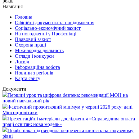
років
Навігація
Головна
Офіційні документи та повідомлення
Соціально-економічний захист
На погодженні у Профспілці
Правовий захист
Охорона праці
Міжнародна діяльність
Огляди і конкурси
Досвід
Інформаційна робота
Новини з регіонів
Карта сайту
Документи
Перший урок та цифрова безпека: рекомендації МОН на
новий навчальний рік
Фактичний прожитковий мінімум у червні 2026 року: дані
Мінсоцполітики
Презентаційні матеріали дослідження «Справедлива оплата
праці освітян: нова модель»
Профспілка підтвердила репрезентативність на галузевому
рівні