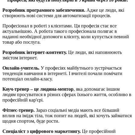
Розробник програмного забезпечення.
Адже це люди, які
створюють нові системи для автоматизації процесів.
Професіонал в роботі з клієнтами. Ця професія стає все
актуальнішою. А робота такого професіонала полягає в
наданні необхідної допомоги клієнту, коли купується певний
товар або послуга.
Розробник інтернет-контенту.
Це люди, які наповнюють
змістом інтернет.
Онлайн-учитель.
У професіях майбутнього зустрічається
тенденція навчання в інтернеті. І вчителі почали помічати
потенціал онлайн-класу.
Коуч-тренер – це людина-ментор
, яка допомагає іншим
людям просуватися в різних сферах їхнього життя, особливо в
професійній кар'єрі.
Фітнес-тренер.
Зараз соціальні медіа мають все більший
вплив на імідж тіла, тож попит на людей, які хочуть займатися
щодня спортом, буде рости.
Спеціаліст з цифрового маркетингу.
Це професійний