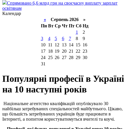
Спрямовано 6,6 млрд грн на своєчасну виплату зарплат
освітянам
Календар
«
Серпень 2026 »
Пн
Вт
Ср
Чт
Пт
Сб
Нд
1
2
3
4
5
6
7
8
9
10
11
12
13
14
15
16
17
18
19
20
21
22
23
24
25
26
27
28
29
30
31
Популярні професії в Україні
на 10 наступні років
Національне агентство кваліфікацій опублікувало 30
найбільш затребуваних спеціальностей майбутнього. Цікаво,
що більшість затребуваних українців буде працювати в
Інтернеті, а попитом користуватимуться вчителі та коучі.
Професії, які будуть популярні в Україні через 10 років: