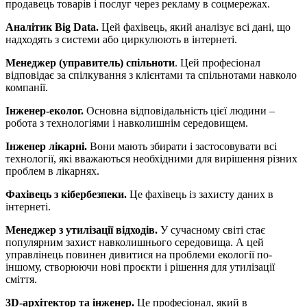
продавець товарів і послуг через рекламу в соцмережах.
Аналітик Big Data.
Цей фахівець, який аналізує всі дані, що
надходять з системи або циркулюють в інтернеті.
Менеджер (управитель) спільноти
. Цей професіонал
відповідає за спілкування з клієнтами та спільнотами навколо
компанії.
Інженер-еколог.
Основна відповідальність цієї людини –
робота з технологіями і навколишнім середовищем.
Інженер лікарні.
Вони мають збирати і застосовувати всі
технології, які вважаються необхідними для вирішення різних
проблем в лікарнях.
Фахівець з кібербезпеки.
Це фахівець із захисту даних в
інтернеті.
Менеджер з утилізації відходів.
У сучасному світі стає
популярним захист навколишнього середовища. А цей
управлінець повинен дивитися на проблеми екології по-
іншому, створюючи нові проєкти і рішення для утилізації
сміття.
3D-архітектор та інженер.
Це професіонал, який в