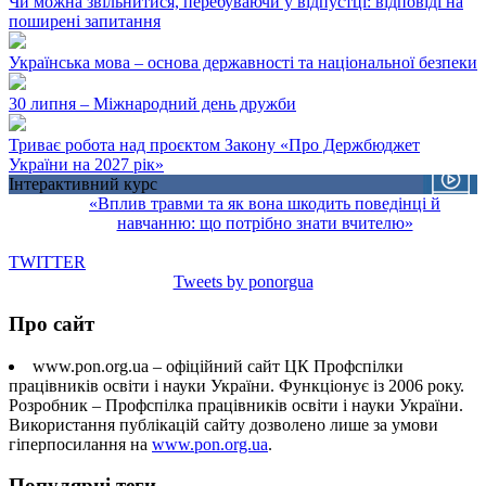
Чи можна звільнитися, перебуваючи у відпустці: відповіді на
поширені запитання
Українська мова – основа державності та національної безпеки
30 липня – Міжнародний день дружби
Триває робота над проєктом Закону «Про Держбюджет
України на 2027 рік»
Інтерактивний курс
«Вплив травми та як вона шкодить поведінці й
навчанню: що потрібно знати вчителю»
TWITTER
Tweets by ponorgua
Про сайт
www.pon.org.ua – офіційний сайт ЦК Профспілки
працівників освіти і науки України. Функціонує із 2006 року.
Розробник – Профспілка працівників освіти і науки України.
Використання публікацій сайту дозволено лише за умови
гіперпосилання на
www.pon.org.ua
.
Популярні теги