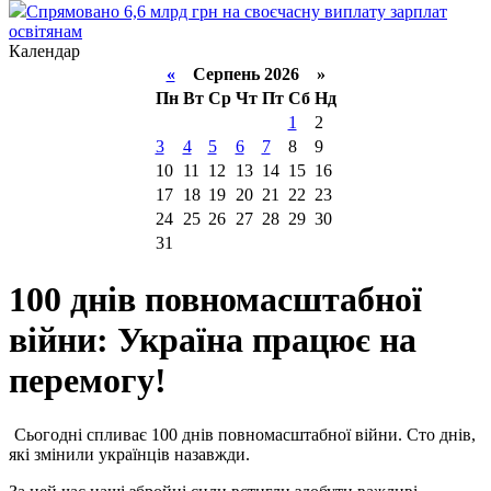
Спрямовано 6,6 млрд грн на своєчасну виплату зарплат
освітянам
Календар
«
Серпень 2026 »
Пн
Вт
Ср
Чт
Пт
Сб
Нд
1
2
3
4
5
6
7
8
9
10
11
12
13
14
15
16
17
18
19
20
21
22
23
24
25
26
27
28
29
30
31
100 днів повномасштабної
війни: Україна працює на
перемогу!
Сьогодні спливає 100 днів повномасштабної війни. Сто днів,
які змінили українців назавжди.