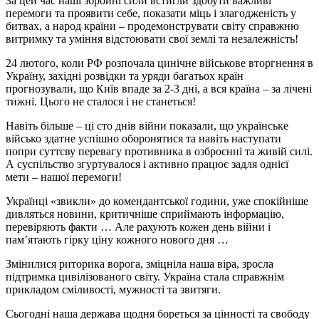
За цей час наші збройні сили встигли здобути важливі
перемоги та проявити себе, показати міць і злагодженість у
битвах, а народ країни – продемонструвати світу справжню
витримку та уміння відстоювати свої землі та незалежність!
24 лютого, коли РФ розпочала цинічне військове вторгнення в
Україну, західні розвідки та уряди багатьох країн
прогнозували, що Київ впаде за 2-3 дні, а вся країна – за лічені
тижні. Цього не сталося і не станеться!
Навіть більше – ці сто днів війни показали, що українське
військо здатне успішно оборонятися та навіть наступати
попри суттєву перевагу противника в озброєнні та живій силі.
А суспільство згуртувалося і активно працює задля однієї
мети – нашої перемоги!
Українці «звикли» до комендантської години, уже спокійніше
дивляться новини, критичніше сприймають інформацію,
перевіряють факти … Але рахують кожен день війни і
пам’ятають гірку ціну кожного нового дня …
Змінилися риторика ворога, зміцніла наша віра, зросла
підтримка цивілізованого світу. Україна стала справжнім
прикладом сміливості, мужності та звитяги.
Сьогодні наша держава щодня бореться за цінності та свободу