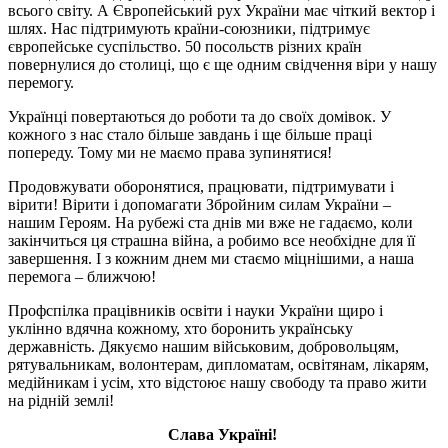
всього світу. А Європейський рух України має чіткий вектор і
шлях. Нас підтримують країни-союзники, підтримує
європейське суспільство. 50 посольств різних країн
повернулися до столиці, що є ще одним свідчення віри у нашу
перемогу.
Українці повертаються до роботи та до своїх домівок. У
кожного з нас стало більше завдань і ще більше праці
попереду. Тому ми не маємо права зупинятися!
Продовжувати оборонятися, працювати, підтримувати і
вірити! Вірити і допомагати Збройним силам України –
нашим Героям. На рубежі ста днів ми вже не гадаємо, коли
закінчиться ця страшна війна, а робимо все необхідне для її
завершення. І з кожним днем ми стаємо міцнішими, а наша
перемога – ближчою!
Профспілка працівників освіти і науки України щиро і
уклінно вдячна кожному, хто боронить українську
державність. Дякуємо нашим військовим, добровольцям,
рятувальникам, волонтерам, дипломатам, освітянам, лікарям,
медійникам і усім, хто відстоює нашу свободу та право жити
на рідній землі!
Слава Україні!