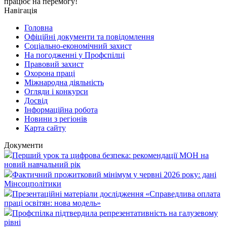
працює на перемогу!
Навігація
Головна
Офіційні документи та повідомлення
Соціально-економічний захист
На погодженні у Профспілці
Правовий захист
Охорона праці
Міжнародна діяльність
Огляди і конкурси
Досвід
Інформаційна робота
Новини з регіонів
Карта сайту
Документи
Перший урок та цифрова безпека: рекомендації МОН на
новий навчальний рік
Фактичний прожитковий мінімум у червні 2026 року: дані
Мінсоцполітики
Презентаційні матеріали дослідження «Справедлива оплата
праці освітян: нова модель»
Профспілка підтвердила репрезентативність на галузевому
рівні