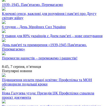
1939–1945. Пам’ятаємо. Перемагаємо
Ключові сенси, важливі для розуміння і пам’яті про Другу
світову війну
6 грудня – День Збройних Сил України
9 травня для 80% українців є Днем пам’яті – нове опитування
День пам'яті та примирення «1939-1945 Пам'ятаємо.
Перемагаємо»
Перемогли нацистів – переможемо і рашистів!
8:45,
7 серпня, п’ятниця
Популярні новини
Підвищення оплати праці освітян: Профспілка та МОН
обговорили подальші кроки
Нова Галузева угода: Президія ЦК Профспілки схвалила
проєкт документа