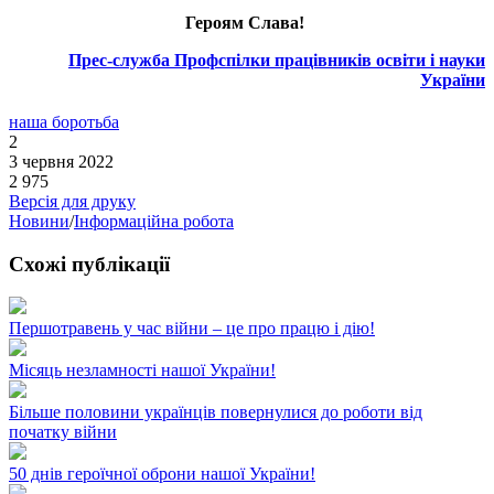
Героям Слава!
Прес-служба Профспілки працівників освіти і науки
України
наша боротьба
2
3 червня 2022
2 975
Версія для друку
Новини
/
Інформаційна робота
Схожі публікації
Першотравень у час війни – це про працю і дію!
Місяць незламності нашої України!
Більше половини українців повернулися до роботи від
початку війни
50 днів героїчної оброни нашої України!