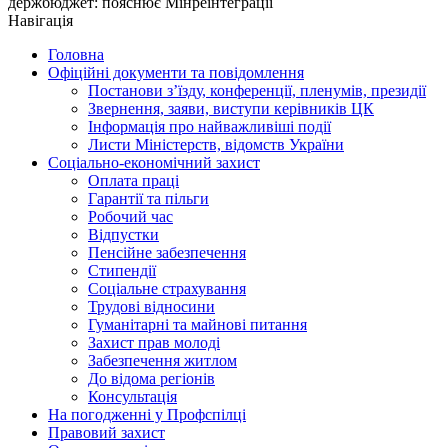
держбюджет: пояснює Мінреінтеграції
Навігація
Головна
Офіційні документи та повідомлення
Постанови з’їзду, конференції, пленумів, президії
Звернення, заяви, виступи керівників ЦК
Інформація про найважливіші події
Листи Міністерств, відомств України
Соціально-економічний захист
Оплата праці
Гарантії та пільги
Робочий час
Відпустки
Пенсійне забезпечення
Стипендії
Соціальне страхування
Трудові відносини
Гуманітарні та майнові питання
Захист прав молоді
Забезпечення житлом
До відома регіонів
Консультація
На погодженні у Профспілці
Правовий захист