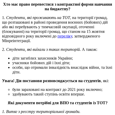
Хто має право перевестися з контрактної форми навчання
на бюджетну?
1.
Студенти, які проживають на ТОТ
, на території громад,
що розташовані в районі проведення воєнних (бойових) дій
або які перебувають у тимчасовій окупації, оточенні
(блокуванні) на території громад, що станом на 15 жовтня
відповідного року включені до
переліку
, затвердженого
Мінреінтеграції.
2.
Студенти, які виїхали з таких територій
. А також:
діти загиблих захисників України;
учасники бойових дій і їхні діти;
особи, що отримали інвалідність внаслідок війни, та їхні
діти.
Увага! Дія постанови розповсюджується на студентів
, які:
були зараховані на контракт до 2021 року включно;
здобувають такий ступінь освіти вперше.
Які документи потрібні для ВПО та студентів із ТОТ?
1. Витяг з реєстру територіальної громади.