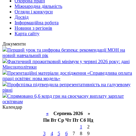
Охорона праці
Міжнародна діяльність
Огляди і конкурси
Досвід
Інформаційна робота
Новини з регіонів
Карта сайту
Документи
Перший урок та цифрова безпека: рекомендації МОН на
новий навчальний рік
Фактичний прожитковий мінімум у червні 2026 року: дані
Мінсоцполітики
Презентаційні матеріали дослідження «Справедлива оплата
праці освітян: нова модель»
Профспілка підтвердила репрезентативність на галузевому
рівні
Спрямовано 6,6 млрд грн на своєчасну виплату зарплат
освітянам
Календар
«
Серпень 2026 »
Пн
Вт
Ср
Чт
Пт
Сб
Нд
1
2
3
4
5
6
7
8
9