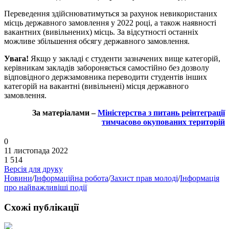
Переведення здійснюватимуться за рахунок невикористаних
місць державного замовлення у 2022 році, а також наявності
вакантних (вивільнених) місць. За відсутності останніх
можливе збільшення обсягу державного замовлення.
Увага!
Якщо у закладі є студенти зазначених вище категорій,
керівникам закладів забороняється самостійно без дозволу
відповідного держзамовника переводити студентів інших
категорій на вакантні (вивільнені) місця державного
замовлення.
За матеріалами –
Міністерства з питань реінтеграції
тимчасово окупованих територій
0
11 листопада 2022
1 514
Версія для друку
Новини
/
Інформаційна робота
/
Захист прав молоді
/
Інформація
про найважливіші події
Схожі публікації