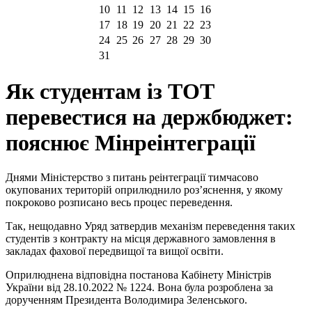
10
11
12
13
14
15
16
17
18
19
20
21
22
23
24
25
26
27
28
29
30
31
Як студентам із ТОТ
перевестися на держбюджет:
пояснює Мінреінтеграції
Днями Міністерство з питань реінтеграції тимчасово
окупованих територій оприлюднило роз’яснення, у якому
покроково розписано весь процес переведення.
Так, нещодавно Уряд затвердив механізм переведення таких
студентів з контракту на місця державного замовлення в
закладах фахової передвищої та вищої освіти.
Оприлюднена відповідна постанова Кабінету Міністрів
України від 28.10.2022 № 1224. Вона була розроблена за
дорученням Президента Володимира Зеленського.