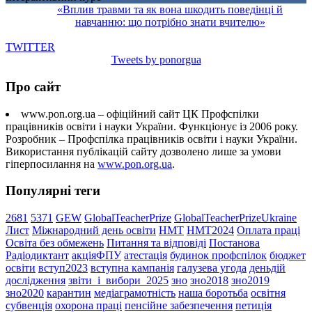
«Вплив травми та як вона шкодить поведінці й
навчанню: що потрібно знати вчителю»
TWITTER
Tweets by ponorgua
Про сайт
www.pon.org.ua – офіційний сайт ЦК Профспілки
працівників освіти і науки України. Функціонує із 2006 року.
Розробник – Профспілка працівників освіти і науки України.
Використання публікацій сайту дозволено лише за умови
гіперпосилання на
www.pon.org.ua
.
Популярні теги
2681
5371
GEW
GlobalTeacherPrize
GlobalTeacherPrizeUkraine
Лист
Міжнародний день освіти
НМТ
НМТ2024
Оплата праці
Освіта без обмежень
Питання та відповіді
Постанова
Радіодиктант
акціяФПУ
атестація
будинок профспілок
бюджет
освіти
вступ2023
вступна кампанія
галузева угода
деньдій
дослідження
звіти_і_вибори_2025
зно
зно2018
зно2019
зно2020
карантин
медіаграмотність
наша боротьба
освітня
субвенція
охорона праці
пенсійне забезпечення
петиція