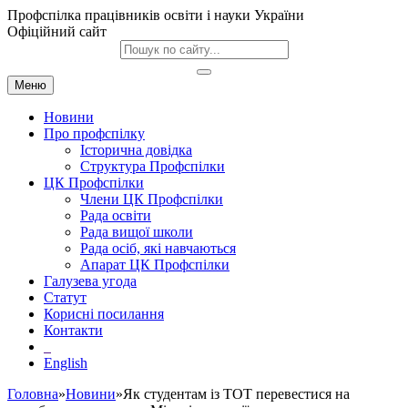
Профспілка працівників освіти і науки України
Офіційний сайт
Меню
Новини
Про профспілку
Історична довідка
Структура Профспілки
ЦК Профспілки
Члени ЦК Профспілки
Рада освіти
Рада вищої школи
Рада осіб, які навчаються
Апарат ЦК Профспілки
Галузева угода
Статут
Корисні посилання
Контакти
English
Головна
»
Новини
»Як студентам із ТОТ перевестися на