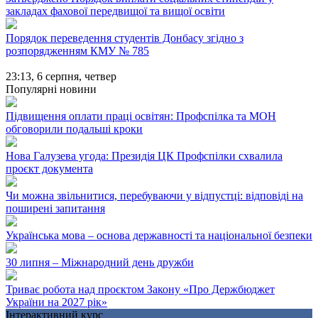
закладах фахової передвищої та вищої освіти
Порядок переведення студентів Донбасу згідно з
розпорядженням КМУ № 785
23:13,
6 серпня, четвер
Популярні новини
Підвищення оплати праці освітян: Профспілка та МОН
обговорили подальші кроки
Нова Галузева угода: Президія ЦК Профспілки схвалила
проєкт документа
Чи можна звільнитися, перебуваючи у відпустці: відповіді на
поширені запитання
Українська мова – основа державності та національної безпеки
30 липня – Міжнародний день дружби
Триває робота над проєктом Закону «Про Держбюджет
України на 2027 рік»
Інтерактивний курс