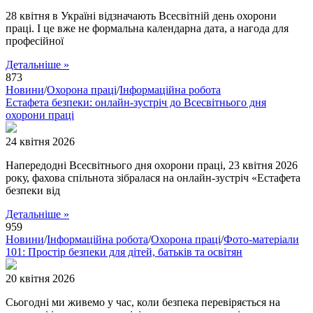
28 квітня в Україні відзначають Всесвітній день охорони
праці. І це вже не формальна календарна дата, а нагода для
професійної
Детальніше »
873
Новини
/
Охорона праці
/
Інформаційна робота
Естафета безпеки: онлайн-зустріч до Всесвітнього дня
охорони праці
24 квітня 2026
Напередодні Всесвітнього дня охорони праці, 23 квітня 2026
року, фахова спільнота зібралася на онлайн-зустріч «Естафета
безпеки від
Детальніше »
959
Новини
/
Інформаційна робота
/
Охорона праці
/
Фото-матеріали
101: Простір безпеки для дітей, батьків та освітян
20 квітня 2026
Сьогодні ми живемо у час, коли безпека перевіряється на