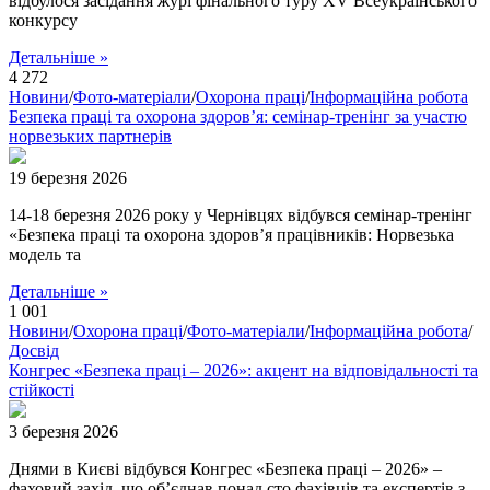
відбулося засідання журі фінального туру XV Всеукраїнського
конкурсу
Детальніше »
4 272
Новини
/
Фото-матеріали
/
Охорона праці
/
Інформаційна робота
Безпека праці та охорона здоров’я: семінар-тренінг за участю
норвезьких партнерів
19 березня 2026
14-18 березня 2026 року у Чернівцях відбувся семінар-тренінг
«Безпека праці та охорона здоров’я працівників: Норвезька
модель та
Детальніше »
1 001
Новини
/
Охорона праці
/
Фото-матеріали
/
Інформаційна робота
/
Досвід
Конгрес «Безпека праці – 2026»: акцент на відповідальності та
стійкості
3 березня 2026
Днями в Києві відбувся Конгрес «Безпека праці – 2026» –
фаховий захід, що об’єднав понад сто фахівців та експертів з