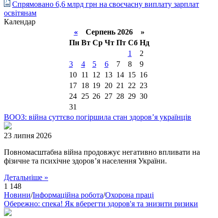
Спрямовано 6,6 млрд грн на своєчасну виплату зарплат
освітянам
Календар
«
Серпень 2026 »
Пн
Вт
Ср
Чт
Пт
Сб
Нд
1
2
3
4
5
6
7
8
9
10
11
12
13
14
15
16
17
18
19
20
21
22
23
24
25
26
27
28
29
30
31
ВООЗ: війна суттєво погіршила стан здоров’я українців
23 липня 2026
Повномасштабна війна продовжує негативно впливати на
фізичне та психічне здоров’я населення України.
Детальніше »
1 148
Новини
/
Інформаційна робота
/
Охорона праці
Обережно: спека! Як вберегти здоров'я та знизити ризики