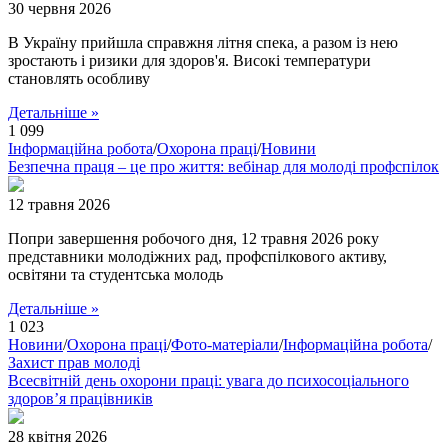
30 червня 2026
В Україну прийшла справжня літня спека, а разом із нею
зростають і ризики для здоров'я. Високі температури
становлять особливу
Детальніше »
1 099
Інформаційна робота
/
Охорона праці
/
Новини
Безпечна праця – це про життя: вебінар для молоді профспілок
12 травня 2026
Попри завершення робочого дня, 12 травня 2026 року
представники молодіжних рад, профспілкового активу,
освітяни та студентська молодь
Детальніше »
1 023
Новини
/
Охорона праці
/
Фото-матеріали
/
Інформаційна робота
/
Захист прав молоді
Всесвітній день охорони праці: увага до психосоціального
здоров’я працівників
28 квітня 2026