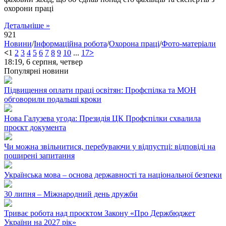
охорони праці
Детальніше »
921
Новини
/
Інформаційна робота
/
Охорона праці
/
Фото-матеріали
<
1
2
3
4
5
6
7
8
9
10
...
17
>
18:19,
6 серпня, четвер
Популярні новини
Підвищення оплати праці освітян: Профспілка та МОН
обговорили подальші кроки
Нова Галузева угода: Президія ЦК Профспілки схвалила
проєкт документа
Чи можна звільнитися, перебуваючи у відпустці: відповіді на
поширені запитання
Українська мова – основа державності та національної безпеки
30 липня – Міжнародний день дружби
Триває робота над проєктом Закону «Про Держбюджет
України на 2027 рік»