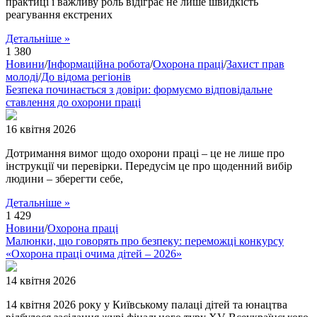
практиці і важливу роль відіграє не лише швидкість
реагування екстрених
Детальніше »
1 380
Новини
/
Інформаційна робота
/
Охорона праці
/
Захист прав
молоді
/
До відома регіонів
Безпека починається з довіри: формуємо відповідальне
ставлення до охорони праці
16 квітня 2026
Дотримання вимог щодо охорони праці – це не лише про
інструкції чи перевірки. Передусім це про щоденний вибір
людини – зберегти себе,
Детальніше »
1 429
Новини
/
Охорона праці
Малюнки, що говорять про безпеку: переможці конкурсу
«Охорона праці очима дітей – 2026»
14 квітня 2026
14 квітня 2026 року у Київському палаці дітей та юнацтва