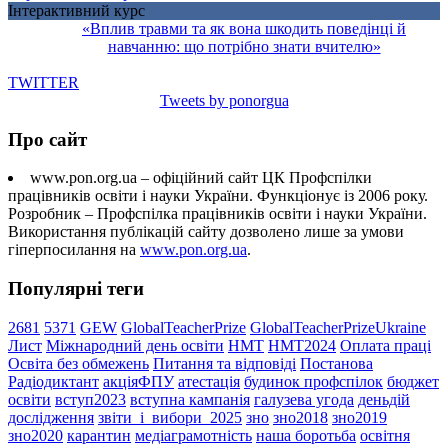
Інтерактивний курс
«Вплив травми та як вона шкодить поведінці й
навчанню: що потрібно знати вчителю»
TWITTER
Tweets by ponorgua
Про сайт
www.pon.org.ua – офіційний сайт ЦК Профспілки
працівників освіти і науки України. Функціонує із 2006 року.
Розробник – Профспілка працівників освіти і науки України.
Використання публікацій сайту дозволено лише за умови
гіперпосилання на
www.pon.org.ua
.
Популярні теги
2681
5371
GEW
GlobalTeacherPrize
GlobalTeacherPrizeUkraine
Лист
Міжнародний день освіти
НМТ
НМТ2024
Оплата праці
Освіта без обмежень
Питання та відповіді
Постанова
Радіодиктант
акціяФПУ
атестація
будинок профспілок
бюджет
освіти
вступ2023
вступна кампанія
галузева угода
деньдій
дослідження
звіти_і_вибори_2025
зно
зно2018
зно2019
зно2020
карантин
медіаграмотність
наша боротьба
освітня