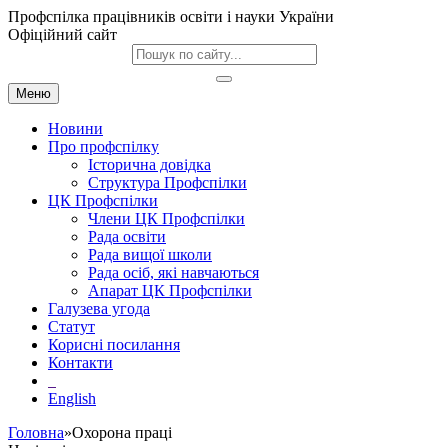
Профспілка працівників освіти і науки України
Офіційний сайт
Меню
Новини
Про профспілку
Історична довідка
Структура Профспілки
ЦК Профспілки
Члени ЦК Профспілки
Рада освіти
Рада вищої школи
Рада осіб, які навчаються
Апарат ЦК Профспілки
Галузева угода
Статут
Корисні посилання
Контакти
English
Головна
»Охорона праці