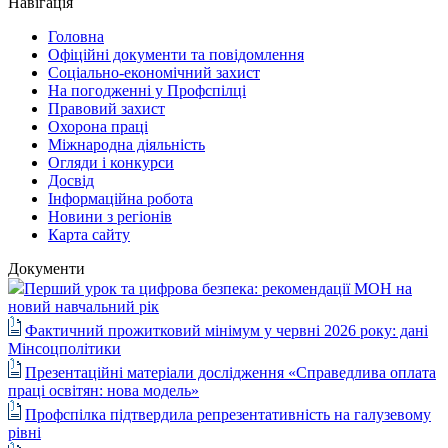
Навігація
Головна
Офіційні документи та повідомлення
Соціально-економічний захист
На погодженні у Профспілці
Правовий захист
Охорона праці
Міжнародна діяльність
Огляди і конкурси
Досвід
Інформаційна робота
Новини з регіонів
Карта сайту
Документи
Перший урок та цифрова безпека: рекомендації МОН на
новий навчальний рік
Фактичний прожитковий мінімум у червні 2026 року: дані
Мінсоцполітики
Презентаційні матеріали дослідження «Справедлива оплата
праці освітян: нова модель»
Профспілка підтвердила репрезентативність на галузевому
рівні