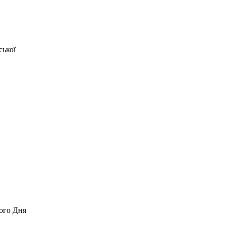
ської
ього Дня