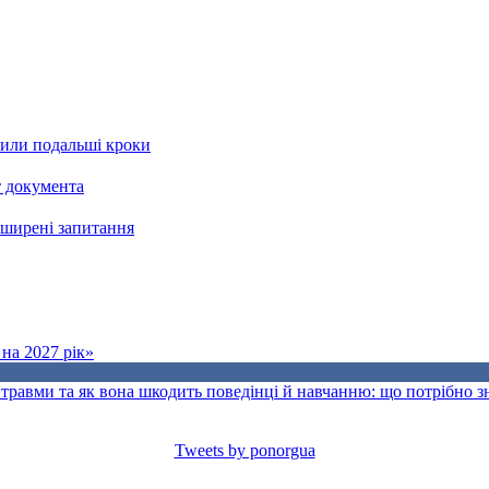
рили подальші кроки
т документа
поширені запитання
на 2027 рік»
травми та як вона шкодить поведінці й навчанню: що потрібно 
Tweets by ponorgua