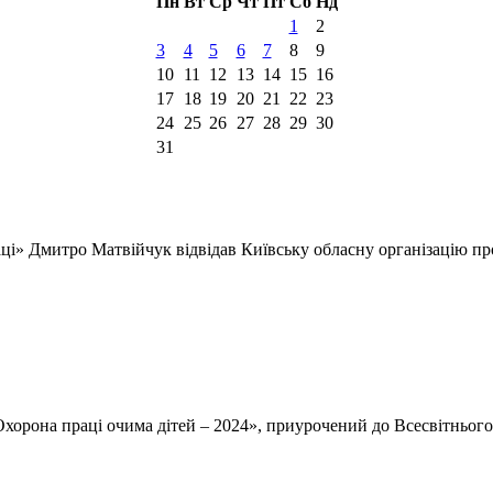
Пн
Вт
Ср
Чт
Пт
Сб
Нд
1
2
3
4
5
6
7
8
9
10
11
12
13
14
15
16
17
18
19
20
21
22
23
24
25
26
27
28
29
30
31
ці» Дмитро Матвійчук відвідав Київську обласну організацію п
хорона праці очима дітей – 2024», приурочений до Всесвітньог