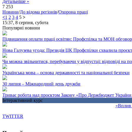
Детальніше »
7 253
Новини
/
До відома регіонів
/
Охорона праці
<
1
2
3
4
5
>
15:37,
8 серпня, субота
Популярні новини
Підвищення оплати праці освітян: Профспілка та МОН обгово
Нова Галузева угода: Президія ЦК Профспілки схвалила проєк
Чи можна звільнитися, перебуваючи у відпустці: відповіді на 
Українська мова – основа державності та національної безпеки
30 липня – Міжнародний день дружби
Триває робота над проєктом Закону «Про Держбюджет України 
Інтерактивний курс
«Вплив 
TWITTER