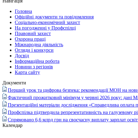
Навігація
Головна
Офіційні документи та повідомлення
Соціально-економічний захист
На погодженні у Профспілці
Правовий захист
Охорона праці
Міжнародна діяльність
Огляди і конкурси
Досвід
Інформаційна робота
Новини з регіонів
Карта сайту
Документи
Перший урок та цифрова безпека: рекомендації МОН на нови
Фактичний прожитковий мінімум у червні 2026 року: дані М
Презентаційні матеріали дослідження «Справедлива оплата п
Профспілка підтвердила репрезентативність на галузевому рі
Спрямовано 6,6 млрд грн на своєчасну виплату зарплат осві
Календар