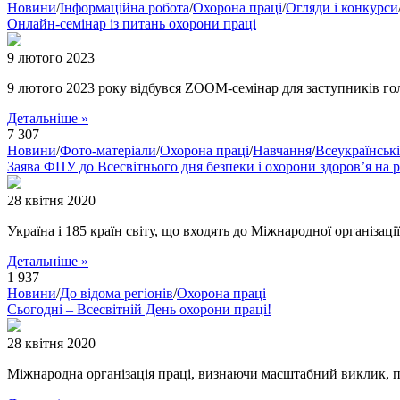
Новини
/
Інформаційна робота
/
Охорона праці
/
Огляди і конкурси
Онлайн-семінар із питань охорони праці
9 лютого 2023
9 лютого 2023 року відбувся ZOOM-семінар для заступників голі
Детальніше »
7 307
Новини
/
Фото-матеріали
/
Охорона праці
/
Навчання
/
Всеукраїнські
Заява ФПУ до Всесвітнього дня безпеки і охорони здоров’я на р
28 квітня 2020
Україна і 185 країн світу, що входять до Міжнародної організаці
Детальніше »
1 937
Новини
/
До відома регіонів
/
Охорона праці
Сьогодні – Всесвітній День охорони праці!
28 квітня 2020
Міжнародна організація праці, визнаючи масштабний виклик, по