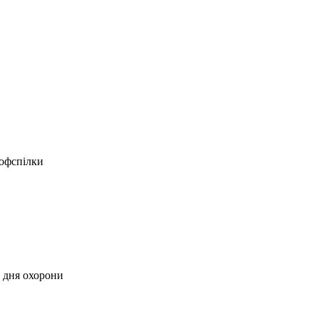
рофспілки
о дня охорони