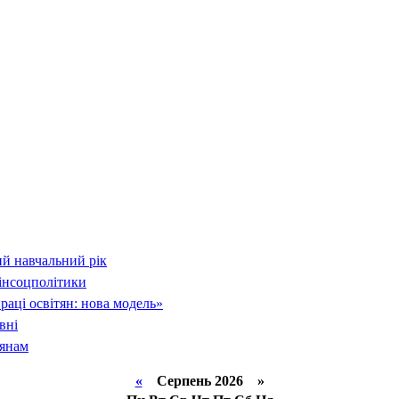
й навчальний рік
інсоцполітики
раці освітян: нова модель»
вні
тянам
«
Серпень 2026 »