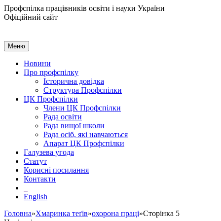
Профспілка працівників освіти і науки України
Офіційний сайт
Меню
Новини
Про профспілку
Історична довідка
Структура Профспілки
ЦК Профспілки
Члени ЦК Профспілки
Рада освіти
Рада вищої школи
Рада осіб, які навчаються
Апарат ЦК Профспілки
Галузева угода
Статут
Корисні посилання
Контакти
English
Головна
»
Хмаринка теґів
»
охорона праці
»Сторінка 5