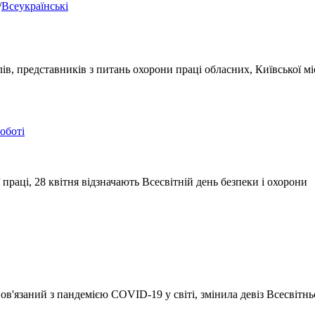
/
Всеукраїнські
в, представників з питань охорони праці обласних, Київської мі
оботі
ї праці, 28 квітня відзначають Всесвітній день безпеки і охорони
в'язаний з пандемією COVID-19 у світі, змінила девіз Всесвітн