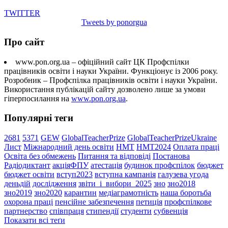
TWITTER
Tweets by ponorgua
Про сайт
www.pon.org.ua – офіційний сайт ЦК Профспілки
працівників освіти і науки України. Функціонує із 2006 року.
Розробник – Профспілка працівників освіти і науки України.
Використання публікацій сайту дозволено лише за умови
гіперпосилання на
www.pon.org.ua
.
Популярні теги
2681
5371
GEW
GlobalTeacherPrize
GlobalTeacherPrizeUkraine
Лист
Міжнародний день освіти
НМТ
НМТ2024
Оплата праці
Освіта без обмежень
Питання та відповіді
Постанова
Радіодиктант
акціяФПУ
атестація
будинок профспілок
бюджет
бюджет освіти
вступ2023
вступна кампанія
галузева угода
деньдій
дослідження
звіти_і_вибори_2025
зно
зно2018
зно2019
зно2020
карантин
медіаграмотність
наша боротьба
охорона праці
пенсійне забезпечення
петиція
профспілкове
партнерство
співпраця
стипендії
студенти
субвенція
Показати всі теґи