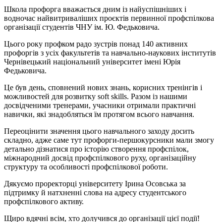
Школа профорга вважається дним із найуспішніших і
водночас найвитриваліших проєктів первинної профспілкова
організації студентів ЧНУ ім. Ю. Федьковича.
Цього року профком радо зустрів понад 140 активних
профоргів з усіх факультетів та навчально-наукових інститутів
Чернівецький національний університет імені Юрія
Федьковича.
Це був день, сповнений нових знань, корисних тренінгів і
можливостей для розвитку soft skills. Разом із нашими
досвідченими тренерами, учасники отримали практичні
навички, які знадобляться їм протягом всього навчання.
Переоцінити значення цього навчального заходу досить
складно, адже саме тут профорги-першокурсники мали змогу
детально дізнатися про історію створення профспілок,
міжнародний досвід профспілкового руху, організаційну
структуру та особливості профспілкової роботи.
Дякуємо проректорці університету Ірина Осовська за
підтримку й натхненні слова на адресу студентського
профспілкового активу.
Щиро вдячні всім, хто долучився до організації цієї події!