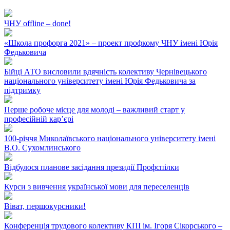
ЧНУ offline – done!
«Школа профорга 2021» – проект профкому ЧНУ імені Юрія
Федьковича
Бійці АТО висловили вдячність колективу Чернівецького
національного університету імені Юрія Федьковича за
підтримку
Перше робоче місце для молоді – важливий старт у
професійній кар’єрі
100-річчя Миколаївського національного університету імені
В.О. Сухомлинського
Відбулося планове засідання президії Профспілки
Курси з вивчення української мови для переселенців
Віват, першокурсники!
Конференція трудового колективу КПІ ім. Ігоря Сікорського –