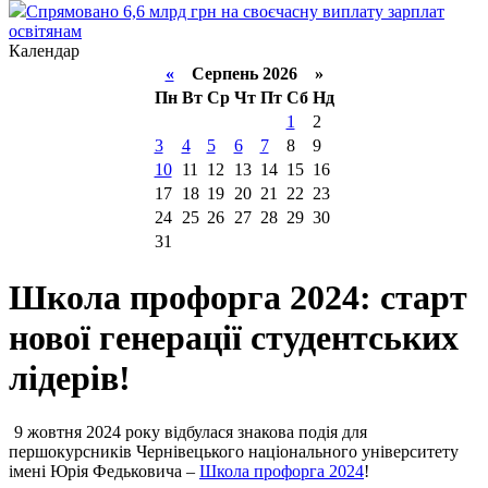
Спрямовано 6,6 млрд грн на своєчасну виплату зарплат
освітянам
Календар
«
Серпень 2026 »
Пн
Вт
Ср
Чт
Пт
Сб
Нд
1
2
3
4
5
6
7
8
9
10
11
12
13
14
15
16
17
18
19
20
21
22
23
24
25
26
27
28
29
30
31
Школа профорга 2024: старт
нової генерації студентських
лідерів!
9 жовтня 2024 року відбулася знакова подія для
першокурсників Чернівецького національного університету
імені Юрія Федьковича –
Школа профорга 2024
!