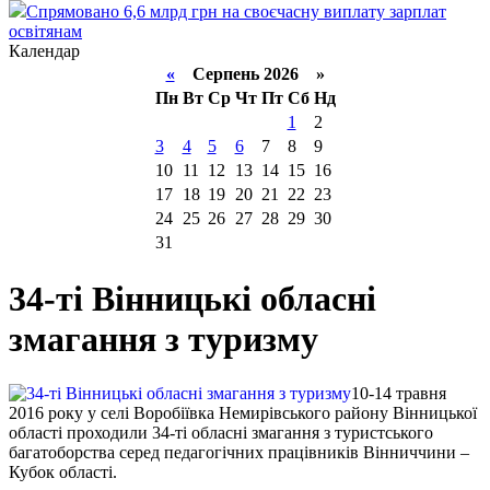
Спрямовано 6,6 млрд грн на своєчасну виплату зарплат
освітянам
Календар
«
Серпень 2026 »
Пн
Вт
Ср
Чт
Пт
Сб
Нд
1
2
3
4
5
6
7
8
9
10
11
12
13
14
15
16
17
18
19
20
21
22
23
24
25
26
27
28
29
30
31
34-ті Вінницькі обласні
змагання з туризму
10-14 травня
2016 року у cелі Воробіївка Немирівського району Вінницької
області проходили 34-ті обласні змагання з туристського
багатоборства серед педагогічних працівників Вінниччини –
Кубок області.