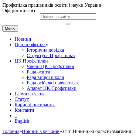
Профспілка працівників освіти і науки України
Офіційний сайт
Меню
Новини
Про профспілку
Історична довідка
Структура Профспілки
ЦК Профспілки
Члени ЦК Профспілки
Рада освіти
Рада вищої школи
Рада осіб, які навчаються
Апарат ЦК Профспілки
Галузева угода
Статут
Корисні посилання
Контакти
English
Головна
»
Новини з регіонів
»34-ті Вінницькі обласні змагання