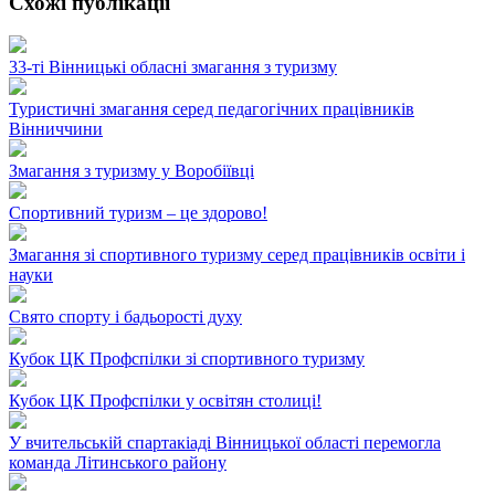
Схожі публікації
33-ті Вінницькі обласні змагання з туризму
Туристичні змагання серед педагогічних працівників
Вінниччини
Змагання з туризму у Воробіївці
Спортивний туризм – це здорово!
Змагання зі спортивного туризму серед працівників освіти і
науки
Свято спорту і бадьорості духу
Кубок ЦК Профспілки зі спортивного туризму
Кубок ЦК Профспілки у освітян столиці!
У вчительській спартакіаді Вінницької області перемогла
команда Літинського району