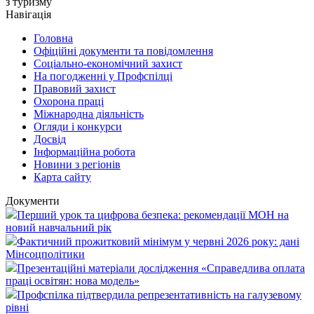
з туризму
Навігація
Головна
Офіційні документи та повідомлення
Соціально-економічний захист
На погодженні у Профспілці
Правовий захист
Охорона праці
Міжнародна діяльність
Огляди і конкурси
Досвід
Інформаційна робота
Новини з регіонів
Карта сайту
Документи
Перший урок та цифрова безпека: рекомендації МОН на
новий навчальний рік
Фактичний прожитковий мінімум у червні 2026 року: дані
Мінсоцполітики
Презентаційні матеріали дослідження «Справедлива оплата
праці освітян: нова модель»
Профспілка підтвердила репрезентативність на галузевому
рівні