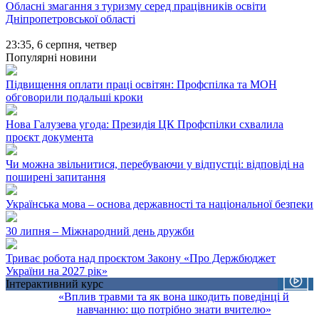
Обласні змагання з туризму серед працівників освіти
Дніпропетровської області
23:35,
6 серпня, четвер
Популярні новини
Підвищення оплати праці освітян: Профспілка та МОН
обговорили подальші кроки
Нова Галузева угода: Президія ЦК Профспілки схвалила
проєкт документа
Чи можна звільнитися, перебуваючи у відпустці: відповіді на
поширені запитання
Українська мова – основа державності та національної безпеки
30 липня – Міжнародний день дружби
Триває робота над проєктом Закону «Про Держбюджет
України на 2027 рік»
Інтерактивний курс
«Вплив травми та як вона шкодить поведінці й
навчанню: що потрібно знати вчителю»