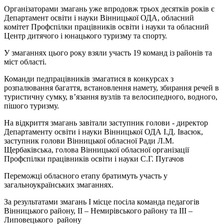
Організаторами змагань уже впродовж трьох десятків років є
Департамент освіти і науки Вінницької ОДА, обласний
комітет Профспілки працівників освіти і науки та обласний
Центр дитячого і юнацького туризму та спорту.
У змаганнях цього року взяли участь 19 команд із районів та
міст області.
Команди педпрацівників змагатися в конкурсах з
розпалювання багаття, встановлення намету, збирання речей в
туристичну сумку, в’язання вузлів та велосипедного, водного,
пішого туризму.
На відкриття змагань завітали заступник голови - директор
Департаменту освіти і науки Вінницької ОДА І.Д. Івасюк,
заступник голови Вінницької обласної Ради Л.М.
Щербаківська, голова Вінницької обласної організації
Профспілки працівників освіти і науки С.Г. Пугачов
Переможці обласного етапу братимуть участь у
загальноукраїнських змаганнях.
За результатами змагань І місце посіла команда педагогів
Вінницького району, ІІ – Немирівського району та ІІІ –
Липовецького району