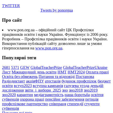
TWITTER
Tweets by ponorgua
Про сайт
www.pon.org.ua – офіційний сайт ЦК Профспілки
працівників освіти і науки України. Функціонує із 2006 року.
Розробник – Профспілка працівників освіти і науки України.
Використання публікацій сайту дозволено лише за умови
гіперпосилання на
www.pon.org.ua
.
Популярні теги
2681
5371
GEW
GlobalTeacherPrize
GlobalTeacherPrizeUkraine
Лист
Міжнародний день освіти
НМТ
НМТ2024
Оплата праці
Освіта без обмежень
Питання та відповіді
Постанова
Радіодиктант
акціяФПУ
атестація
будинок профспілок
бюджет
освіти
вступ2023
вступна кампанія
галузева угода
деньдій
дослідження
звіти_і_вибори_2025
зно
зно2018
зно2019
зно2020
карантин
медіаграмотність
наша боротьба
освітня
субвенція
охорона праці
пенсійне забезпечення
петиція
профспілкове партнерство
співпраця
стипендії
студенти
субвенція
Показати всі теґи