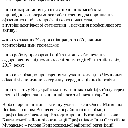
– про використання сучасних технічних засобів та
відповідного програмного забезпечення для підвищення
ефективного обліку профспілкового членства,
внутрішньоспілкової статистики і навчання профспілкового
активу;
– про укладання Угод та співпрацю з об’єднаними
територіальними громадами;
– про роботу профорганізацій з питань забезпечення
оздоровлення і відпочинку освітян та їх дітей в літній період
2017 року;
– про організацію проведення та участь команд в Чемпіонаті
області зі спортивного туризму серед працівників освіти.
– про участь у Всеукраїнських змаганнях з міні-футболу серед
членів Профспілки працівників освіти і науки України.
В обговоренні питань активну участь взяли Олена Матвіївна
Чепілка – голова Вознесенської районної організації
Профспілки; Олександр Володимирович Васюнькін – голова
Баштанської районної організації Профспілки; Інна Олексіївна
Муравська – голова Кривоозерської районної організації