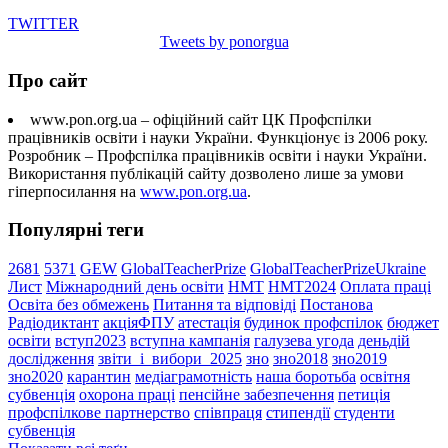
TWITTER
Tweets by ponorgua
Про сайт
www.pon.org.ua – офіційний сайт ЦК Профспілки
працівників освіти і науки України. Функціонує із 2006 року.
Розробник – Профспілка працівників освіти і науки України.
Використання публікацій сайту дозволено лише за умови
гіперпосилання на
www.pon.org.ua
.
Популярні теги
2681
5371
GEW
GlobalTeacherPrize
GlobalTeacherPrizeUkraine
Лист
Міжнародний день освіти
НМТ
НМТ2024
Оплата праці
Освіта без обмежень
Питання та відповіді
Постанова
Радіодиктант
акціяФПУ
атестація
будинок профспілок
бюджет
освіти
вступ2023
вступна кампанія
галузева угода
деньдій
дослідження
звіти_і_вибори_2025
зно
зно2018
зно2019
зно2020
карантин
медіаграмотність
наша боротьба
освітня
субвенція
охорона праці
пенсійне забезпечення
петиція
профспілкове партнерство
співпраця
стипендії
студенти
субвенція