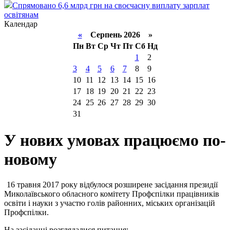
Спрямовано 6,6 млрд грн на своєчасну виплату зарплат
освітянам
Календар
«
Серпень 2026 »
Пн
Вт
Ср
Чт
Пт
Сб
Нд
1
2
3
4
5
6
7
8
9
10
11
12
13
14
15
16
17
18
19
20
21
22
23
24
25
26
27
28
29
30
31
У нових умовах працюємо по-
новому
16 травня 2017 року відбулося розширене засідання президії
Миколаївського обласного комітету Профспілки працівників
освіти і науки з участю голів районних, міських організацій
Профспілки.
На засіданні розглядалися питання: