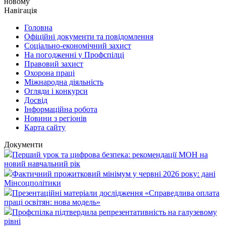
новому
Навігація
Головна
Офіційні документи та повідомлення
Соціально-економічний захист
На погодженні у Профспілці
Правовий захист
Охорона праці
Міжнародна діяльність
Огляди і конкурси
Досвід
Інформаційна робота
Новини з регіонів
Карта сайту
Документи
Перший урок та цифрова безпека: рекомендації МОН на
новий навчальний рік
Фактичний прожитковий мінімум у червні 2026 року: дані
Мінсоцполітики
Презентаційні матеріали дослідження «Справедлива оплата
праці освітян: нова модель»
Профспілка підтвердила репрезентативність на галузевому
рівні