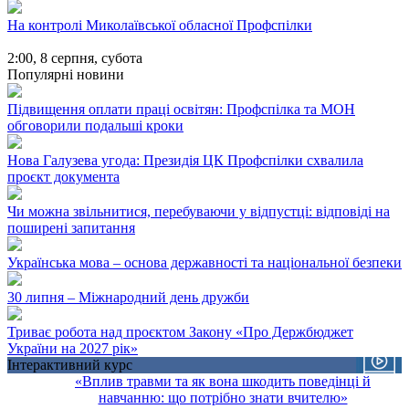
На контролі Миколаївської обласної Профспілки
2:00,
8 серпня, субота
Популярні новини
Підвищення оплати праці освітян: Профспілка та МОН
обговорили подальші кроки
Нова Галузева угода: Президія ЦК Профспілки схвалила
проєкт документа
Чи можна звільнитися, перебуваючи у відпустці: відповіді на
поширені запитання
Українська мова – основа державності та національної безпеки
30 липня – Міжнародний день дружби
Триває робота над проєктом Закону «Про Держбюджет
України на 2027 рік»
Інтерактивний курс
«Вплив травми та як вона шкодить поведінці й
навчанню: що потрібно знати вчителю»