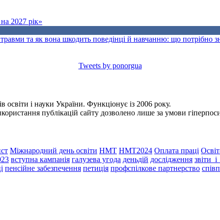
на 2027 рік»
травми та як вона шкодить поведінці й навчанню: що потрібно 
Tweets by ponorgua
 освіти і науки України. Функціонує із 2006 року.
Використання публікацій сайту дозволено лише за умови гіперпо
ст
Міжнародний день освіти
НМТ
НМТ2024
Оплата праці
Освіт
023
вступна кампанія
галузева угода
деньдій
дослідження
звіти_
і
пенсійне забезпечення
петиція
профспілкове партнерство
спів