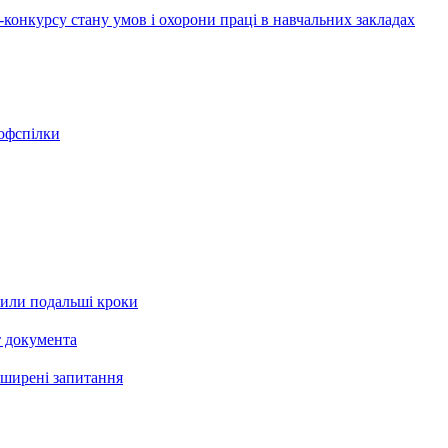
у-конкурсу стану умов і охорони праці в навчальних закладах
рофспілки
рили подальші кроки
т документа
поширені запитання