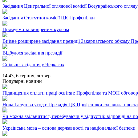
Засідання Центральної оглядової комісії Всеукраїнського огляд
Засідання Статутної комісії ЦК Профспілки
Прямуємо за вивіреним курсом
Виїзне розширене засідання президії Закарпатського обкому П
Відбулося засідання президії
Спільне засідання у Черкасах
14:43,
6 серпня, четвер
Популярні новини
Підвищення оплати праці освітян: Профспілка та МОН обгово
Нова Галузева угода: Президія ЦК Профспілки схвалила проєк
Чи можна звільнитися, перебуваючи у відпустці: відповіді на 
Українська мова – основа державності та національної безпеки