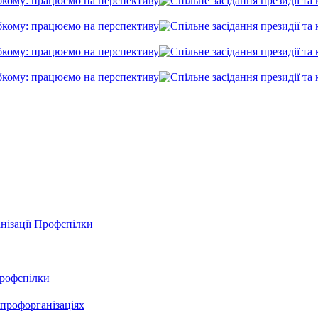
анізації Профспілки
Профспілки
профорганізаціях