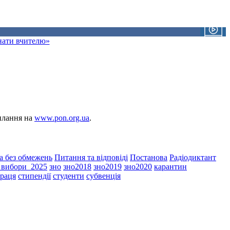
знати вчителю»
силання на
www.pon.org.ua
.
а без обмежень
Питання та відповіді
Постанова
Радіодиктант
і_вибори_2025
зно
зно2018
зно2019
зно2020
карантин
праця
стипендії
студенти
субвенція