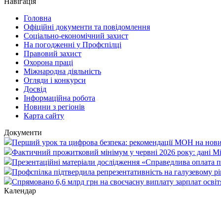
Навігація
Головна
Офіційні документи та повідомлення
Соціально-економічний захист
На погодженні у Профспілці
Правовий захист
Охорона праці
Міжнародна діяльність
Огляди і конкурси
Досвід
Інформаційна робота
Новини з регіонів
Карта сайту
Документи
Перший урок та цифрова безпека: рекомендації МОН на нови
Фактичний прожитковий мінімум у червні 2026 року: дані М
Презентаційні матеріали дослідження «Справедлива оплата пр
Профспілка підтвердила репрезентативність на галузевому рі
Спрямовано 6,6 млрд грн на своєчасну виплату зарплат осві
Календар