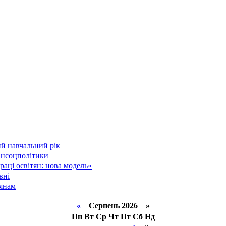
й навчальний рік
інсоцполітики
аці освітян: нова модель»
вні
тянам
«
Серпень 2026 »
Пн
Вт
Ср
Чт
Пт
Сб
Нд