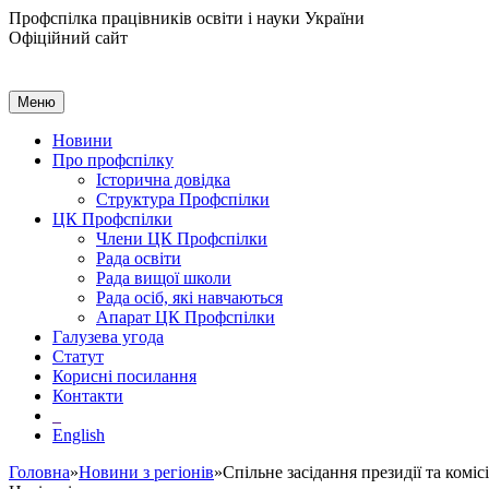
Профспілка працівників освіти і науки України
Офіційний сайт
Меню
Новини
Про профспілку
Історична довідка
Структура Профспілки
ЦК Профспілки
Члени ЦК Профспілки
Рада освіти
Рада вищої школи
Рада осіб, які навчаються
Апарат ЦК Профспілки
Галузева угода
Статут
Корисні посилання
Контакти
English
Головна
»
Новини з регіонів
»Спільне засідання президії та ком