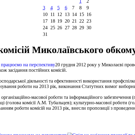
1
2
3
4
5
6
7
8
9
10
11
12
13
14
15
16
17
18
19
20
21
22
23
24
25
26
27
28
29
30
31
а комісій Миколаївського обко
20 грудня 2012 року у Миколаєві прове
кож засідання постійних комісій.
осподарської діяльності та ефективності використання профспілк
ланування роботи на 2013 рік, виконання Статутних вимог вибор
ь організаційно-масової роботи та інформаційного забезпечення (
ці (голова комісії А.М. Тубальцев); культурно-масової роботи (го
анням роботи комісій на 2013 рік, внесли пропозиції з проведен