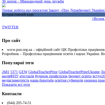
30 липня – Міжнародний день дружби
Триває робота над проєктом Закону «Про Держбюджет України 
Інтерактивний курс
«Вплив 
TWITTER
Про сайт
www.pon.org.ua – офіційний сайт ЦК Профспілки працівників
Розробник – Профспілка працівників освіти і науки України. 
Популярні теги
2681
5371
GEW
GlobalTeacherPrize
GlobalTeacherPrizeUkraine
Ли
акціяФПУ
атестація
будинок профспілок
бюджет освіти
вступ2
медіаграмотність
наша боротьба
освітня субвенція
охорона прац
Показати всі теґи
Контакти
(044) 205-74-51