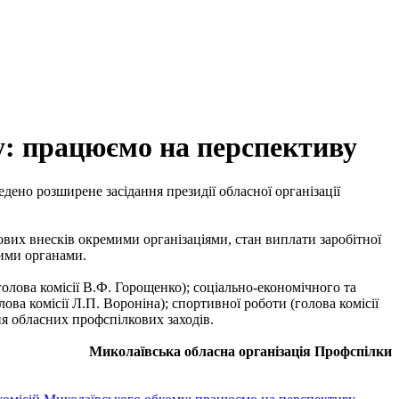
му: працюємо на перспективу
дено розширене засідання президії обласної організації
ових внесків окремими організаціями, стан виплати заробітної
ними органами.
голова комісії В.Ф. Горощенко); соціально-економічного та
лова комісії Л.П. Вороніна); спортивної роботи (голова комісії
ня обласних профспілкових заходів.
Миколаївська обласна організація Профспілки