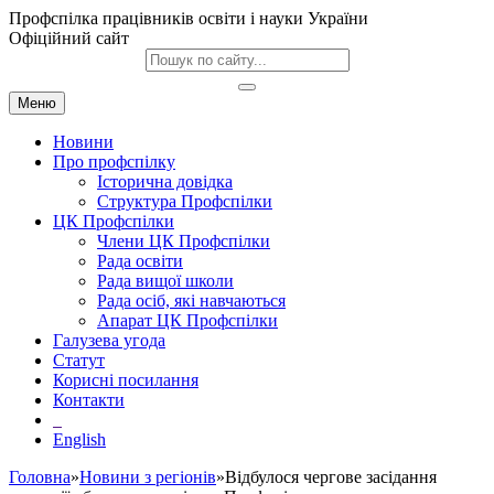
Профспілка працівників освіти і науки України
Офіційний сайт
Меню
Новини
Про профспілку
Історична довідка
Структура Профспілки
ЦК Профспілки
Члени ЦК Профспілки
Рада освіти
Рада вищої школи
Рада осіб, які навчаються
Апарат ЦК Профспілки
Галузева угода
Статут
Корисні посилання
Контакти
English
Головна
»
Новини з регіонів
»Відбулося чергове засідання