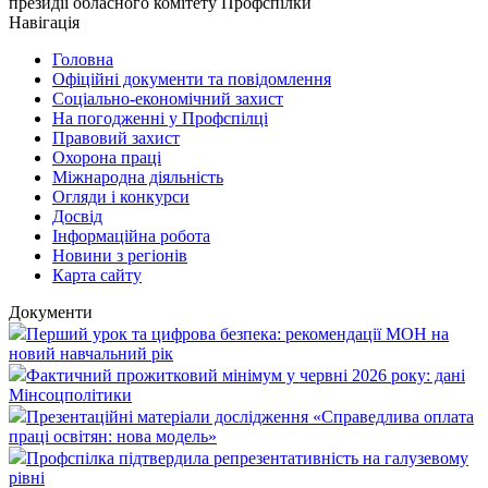
президії обласного комітету Профспілки
Навігація
Головна
Офіційні документи та повідомлення
Соціально-економічний захист
На погодженні у Профспілці
Правовий захист
Охорона праці
Міжнародна діяльність
Огляди і конкурси
Досвід
Інформаційна робота
Новини з регіонів
Карта сайту
Документи
Перший урок та цифрова безпека: рекомендації МОН на
новий навчальний рік
Фактичний прожитковий мінімум у червні 2026 року: дані
Мінсоцполітики
Презентаційні матеріали дослідження «Справедлива оплата
праці освітян: нова модель»
Профспілка підтвердила репрезентативність на галузевому
рівні