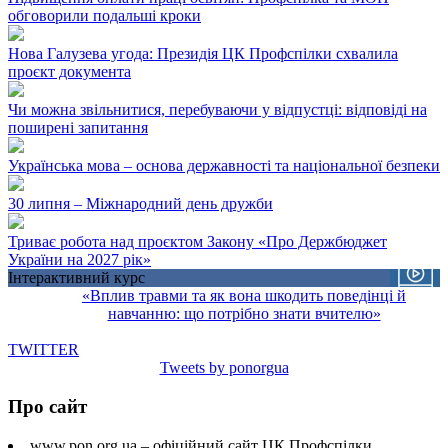
обговорили подальші кроки
Нова Галузева угода: Президія ЦК Профспілки схвалила
проєкт документа
Чи можна звільнитися, перебуваючи у відпустці: відповіді на
поширені запитання
Українська мова – основа державності та національної безпеки
30 липня – Міжнародний день дружби
Триває робота над проєктом Закону «Про Держбюджет
України на 2027 рік»
Інтерактивний курс
«Вплив травми та як вона шкодить поведінці й
навчанню: що потрібно знати вчителю»
TWITTER
Tweets by ponorgua
Про сайт
www.pon.org.ua – офіційний сайт ЦК Профспілки