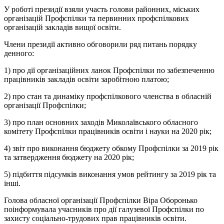
У роботі президії взяли участь голови районних, міських
організацій Профспілки та первинних профспілкових
організацій закладів вищої освіти.
Члени президії активно обговорили ряд питань порядку
денного:
1) про дії організаційних ланок Профспілки по забезпеченню
працівників закладів освіти заробітною платою;
2) про стан та динаміку профспілкового членства в обласній
організації Профспілки;
3) про план основних заходів Миколаївського обласного
комітету Профспілки працівників освіти і науки на 2020 рік;
4) звіт про виконання бюджету обкому Профспілки за 2019 рік
та затвердження бюджету на 2020 рік;
5) підбиття підсумків виконання умов рейтингу за 2019 рік та
інші.
Голова обласної організації Профспілки Віра Оборонько
поінформувала учасників про дії галузевої Профспілки по
захисту соціально-трудових прав працівників освіти.