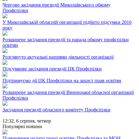
Чергове засідання президії Миколаївського обкому
Профспілки
У Миколаївській обласній організації підбито підсумки 2016
року
Розширене засідання президії та нарада обкому профспілки
освітян
Розглянуто актуальні напрями діяльності організації
Підсумкове засідання президії ЦК Профспілки
Підтримуємо дії ЦК Профспілки на захист прав освітян
Розширене засідання президії Вінницької обласної організації
Профспілки
Засідання президії обласного комітету Профспілки
12:32,
6 серпня, четвер
Популярні новини
Підвищення оплати праці освітян: Профспілка та МОН