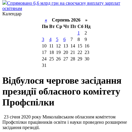
Спрямовано 6,6 млрд грн на своєчасну виплату зарплат
освітянам
Календар
«
Серпень 2026 »
Пн
Вт
Ср
Чт
Пт
Сб
Нд
1
2
3
4
5
6
7
8
9
10
11
12
13
14
15
16
17
18
19
20
21
22
23
24
25
26
27
28
29
30
31
Відбулося чергове засідання
президії обласного комітету
Профспілки
23 січня 2020 року Миколаївським обласним комітетом
Профспілки працівників освіти і науки проведено розширене
засідання президії.