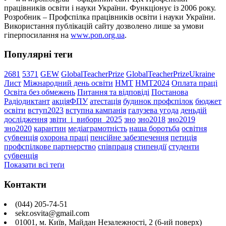
працівників освіти і науки України. Функціонує із 2006 року.
Розробник – Профспілка працівників освіти і науки України.
Використання публікацій сайту дозволено лише за умови
гіперпосилання на
www.pon.org.ua
.
Популярні теги
2681
5371
GEW
GlobalTeacherPrize
GlobalTeacherPrizeUkraine
Лист
Міжнародний день освіти
НМТ
НМТ2024
Оплата праці
Освіта без обмежень
Питання та відповіді
Постанова
Радіодиктант
акціяФПУ
атестація
будинок профспілок
бюджет
освіти
вступ2023
вступна кампанія
галузева угода
деньдій
дослідження
звіти_і_вибори_2025
зно
зно2018
зно2019
зно2020
карантин
медіаграмотність
наша боротьба
освітня
субвенція
охорона праці
пенсійне забезпечення
петиція
профспілкове партнерство
співпраця
стипендії
студенти
субвенція
Показати всі теґи
Контакти
(044) 205-74-51
sekr.osvita@gmail.com
01001, м. Київ, Майдан Незалежності, 2 (6-ий поверх)