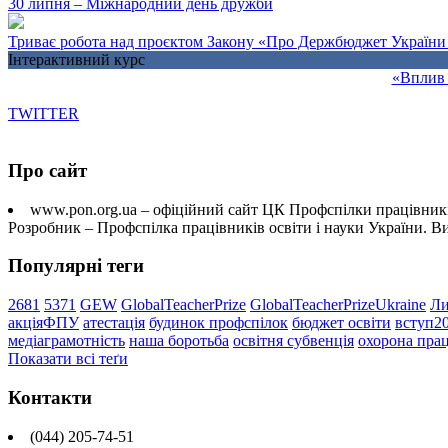
30 липня – Міжнародний день дружби
Триває робота над проєктом Закону «Про Держбюджет України 
Інтерактивний курс
«Вплив 
TWITTER
Про сайт
www.pon.org.ua – офіційний сайт ЦК Профспілки працівників
Розробник – Профспілка працівників освіти і науки України. 
Популярні теги
2681
5371
GEW
GlobalTeacherPrize
GlobalTeacherPrizeUkraine
Ли
акціяФПУ
атестація
будинок профспілок
бюджет освіти
вступ2
медіаграмотність
наша боротьба
освітня субвенція
охорона прац
Показати всі теґи
Контакти
(044) 205-74-51