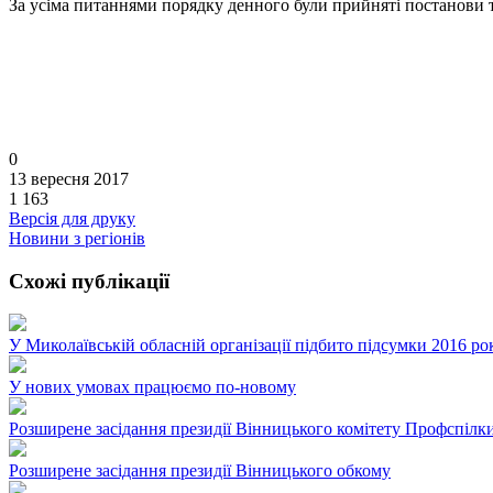
За усіма питаннями порядку денного були прийняті постанови т
0
13 вересня 2017
1 163
Версія для друку
Новини з регіонів
Схожі публікації
У Миколаївській обласній організації підбито підсумки 2016 ро
У нових умовах працюємо по-новому
Розширене засідання президії Вінницького комітету Профспілк
Розширене засідання президії Вінницького обкому