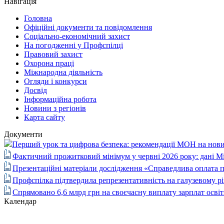
Навігація
Головна
Офіційні документи та повідомлення
Соціально-економічний захист
На погодженні у Профспілці
Правовий захист
Охорона праці
Міжнародна діяльність
Огляди і конкурси
Досвід
Інформаційна робота
Новини з регіонів
Карта сайту
Документи
Перший урок та цифрова безпека: рекомендації МОН на нови
Фактичний прожитковий мінімум у червні 2026 року: дані М
Презентаційні матеріали дослідження «Справедлива оплата п
Профспілка підтвердила репрезентативність на галузевому рі
Спрямовано 6,6 млрд грн на своєчасну виплату зарплат осві
Календар