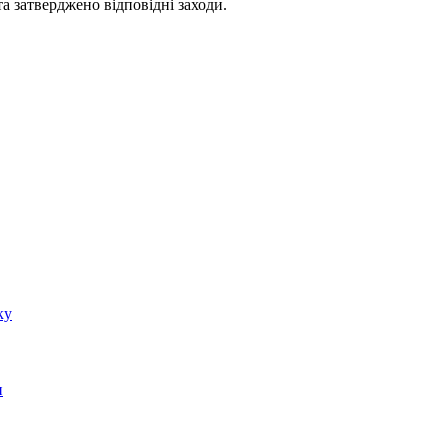
а затверджено відповідні заходи.
ку
и