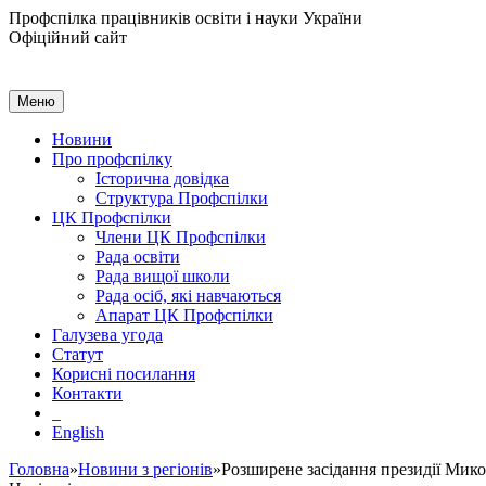
Профспілка працівників освіти і науки України
Офіційний сайт
Меню
Новини
Про профспілку
Історична довідка
Структура Профспілки
ЦК Профспілки
Члени ЦК Профспілки
Рада освіти
Рада вищої школи
Рада осіб, які навчаються
Апарат ЦК Профспілки
Галузева угода
Статут
Корисні посилання
Контакти
English
Головна
»
Новини з регіонів
»Розширене засідання президії Мико