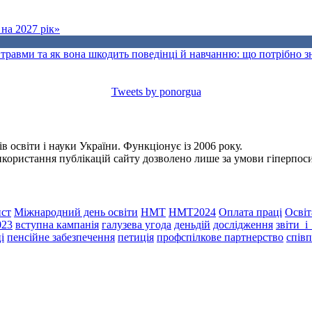
на 2027 рік»
травми та як вона шкодить поведінці й навчанню: що потрібно 
Tweets by ponorgua
 освіти і науки України. Функціонує із 2006 року.
Використання публікацій сайту дозволено лише за умови гіперпо
ст
Міжнародний день освіти
НМТ
НМТ2024
Оплата праці
Освіт
023
вступна кампанія
галузева угода
деньдій
дослідження
звіти_
і
пенсійне забезпечення
петиція
профспілкове партнерство
спів