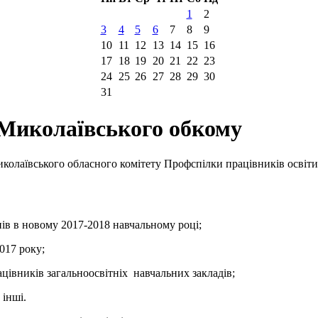
1
2
3
4
5
6
7
8
9
10
11
12
13
14
15
16
17
18
19
20
21
22
23
24
25
26
27
28
29
30
31
 Миколаївського обкому
иколаївського обласного комітету Профспілки працівників освіти
ів в новому 2017-2018 навчальному році;
2017 року;
цівників загальноосвітніх навчальних закладів;
 інші.