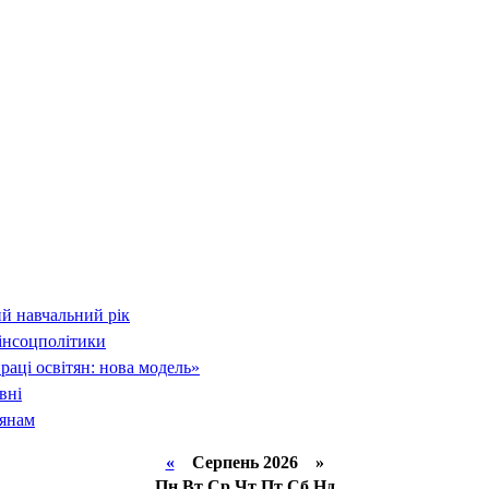
й навчальний рік
інсоцполітики
раці освітян: нова модель»
вні
тянам
«
Серпень 2026 »
Пн
Вт
Ср
Чт
Пт
Сб
Нд