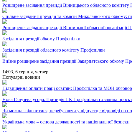
Розширене засідання президії Вінницького обласного комітету
Спільне засідання президії та комісій Миколаївського обкому:
Розширене засідання президії Вінницької обласної організації 
Засідання президії обкому Профспілки
Засідання президії обласного комітету Профспілки
Виїзне розширене засідання президії Закарпатського обкому П
14:03,
6 серпня, четвер
Популярні новини
Підвищення оплати праці освітян: Профспілка та МОН обгово
Нова Галузева угода: Президія ЦК Профспілки схвалила проєк
Чи можна звільнитися, перебуваючи у відпустці: відповіді на 
Українська мова – основа державності та національної безпеки