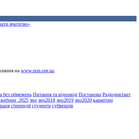
знати вчителю»
силання на
www.pon.org.ua
.
а без обмежень
Питання та відповіді
Постанова
Радіодиктант
і_вибори_2025
зно
зно2018
зно2019
зно2020
карантин
праця
стипендії
студенти
субвенція