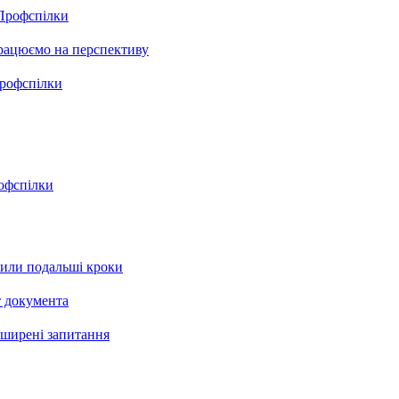
 Профспілки
 працюємо на перспективу
Профспілки
рофспілки
рили подальші кроки
т документа
поширені запитання