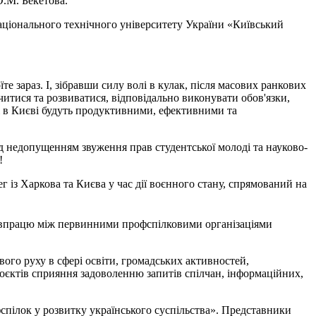
О.М. Бекетова.
 Національного технічного університету України «Київський
е зараз. І, зібравши силу волі в кулак, після масових ранкових
итися та розвиватися, відповідально виконувати обов'язки,
дні в Києві будуть продуктивними, ефективними та
 недопущенням звуження прав студентської молоді та науково-
!
ег із Харкова та Києва у час дії воєнного стану, спрямований на
співпрацю між первинними профспілковими організаціями
го руху в сфері освіти, громадських активностей,
проєктів сприяння задоволенню запитів спілчан, інформаційних,
фспілок у розвитку українського суспільства». Представники