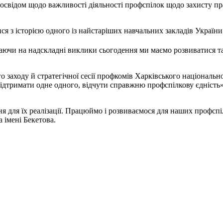
відом щодо важливості діяльності профспілок щодо захисту прав 
ся з історією одного із найстаріших навчальних закладів Україн
ючи на надскладні виклики сьогодення ми маємо розвиватися та
 заходу й стратегічної сесії профкомів Харківського національно
підтримати одне одного, відчути справжню профспілкову єдність
ня для їх реалізації. Працюймо і розвиваємося для наших профспі
а імені Бекетова.