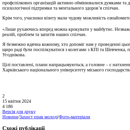
профспілкових організацій активно обмінювалися думками та дос
психологічної підтримки та ментального здоров’я спілчан.
Крім того, учасники візиту мали чудову можливість ознайомити
«Лише рухаючись вперед можна крокувати у майбутнє. Незважа
реалій, проблем та запитів наших спілчан.
Я безмежно вдячна кожному, хто допоміг нам у проведенні цього
щиро раді були поспілкуватися з колегами з КПІ та Шевченка, 
Угоднікова.
Цілі поставлені, плани напрацьовуються, а головне – є натхнен
Харківського національного університету міського господарств
2
15 квітня 2024
4 186
Версія для друку
Новини
/
Захист прав молоді
/
Фото-матеріали
Схожі публікації