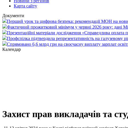
Новини з регіонів
Карта сайту
Документи
Перший урок та цифрова безпека: рекомендації МОН на нови
Фактичний прожитковий мінімум у червні 2026 року: дані М
Презентаційні матеріали дослідження «Справедлива оплата пр
Профспілка підтвердила репрезентативність на галузевому рі
Спрямовано 6,6 млрд грн на своєчасну виплату зарплат осві
Календар
Захист прав викладачів та сту