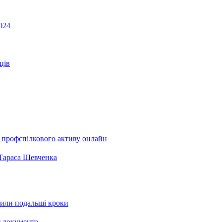
024
ців
 профспілкового активу онлайн
 Тараса Шевченка
рили подальші кроки
т документа