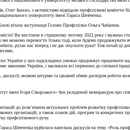
вського національного університету міського господарства імені 
ів, Олег Івахно, з активістами відвідали профспілкові комітети
 національного університету імені Тараса Шевченка.
 Києві вітала заступниця Голови Профспілки Ольга Чабанюк.
ивісти! Ви вистояли в страшному лютому 2022 року і мужньо стоїт
що ми можемо перемогти тільки тоді, коли будемо продовжувати вч
 робити, рухає нас вперед і не дає опускати руки! Тож нехай ці 
легами.
ауки України у цих надскладних умовах продовжує працювати над
и законами України, і закликала всі первинки до спільної праці
в, дискусії, мозкові штурми та цікавий обмін досвідом роботи кол
ститут імені Ігоря Сікорського» був укладений меморандум про 
зацій до розв’язання актуальних проблем розвитку профспілково
ілкових організацій, а також планів дій, програм та конкретних 
тку профспілкового руху.
 Тараса Шевченка відбулася панельна дискусія на тему «Роль про