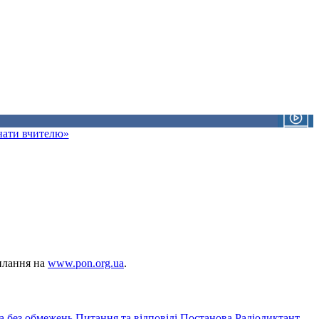
знати вчителю»
силання на
www.pon.org.ua
.
а без обмежень
Питання та відповіді
Постанова
Радіодиктант