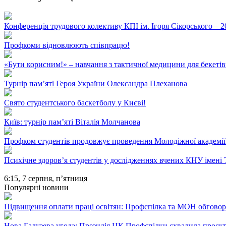
Конференція трудового колективу КПІ ім. Ігоря Сікорського – 2
Профкоми відновлюють співпрацю!
«Бути корисним!» – навчання з тактичної медицини для бекетів
Турнір пам’яті Героя України Олександра Плеханова
Свято студентського баскетболу у Києві!
Київ: турнір пам’яті Віталія Молчанова
Профком студентів продовжує проведення Молодіжної академії
Психічне здоров’я студентів у дослідженнях вчених КНУ імені
6:15,
7 серпня, п’ятниця
Популярні новини
Підвищення оплати праці освітян: Профспілка та МОН обгово
Нова Галузева угода: Президія ЦК Профспілки схвалила проєк