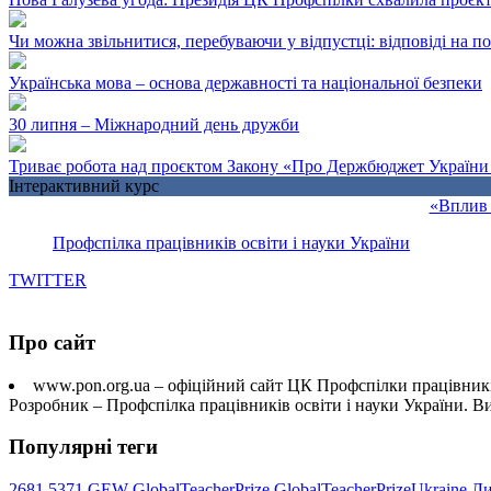
Чи можна звільнитися, перебуваючи у відпустці: відповіді на 
Українська мова – основа державності та національної безпеки
30 липня – Міжнародний день дружби
Триває робота над проєктом Закону «Про Держбюджет України 
Інтерактивний курс
«Вплив 
Профспілка працівників освіти і науки України
TWITTER
Про сайт
www.pon.org.ua – офіційний сайт ЦК Профспілки працівників
Розробник – Профспілка працівників освіти і науки України. 
Популярні теги
2681
5371
GEW
GlobalTeacherPrize
GlobalTeacherPrizeUkraine
Ли