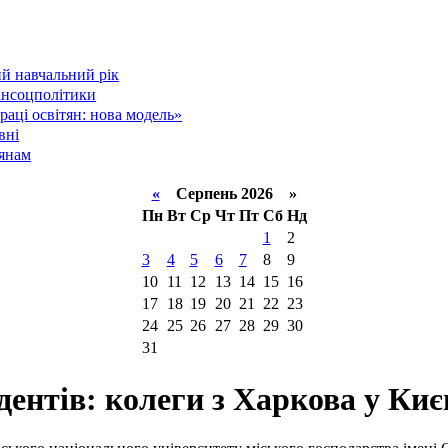
й навчальний рік
інсоцполітики
аці освітян: нова модель»
вні
тянам
«
Серпень 2026 »
Пн
Вт
Ср
Чт
Пт
Сб
Нд
1
2
3
4
5
6
7
8
9
10
11
12
13
14
15
16
17
18
19
20
21
22
23
24
25
26
27
28
29
30
31
дентів: колеги з Харкова у Киє