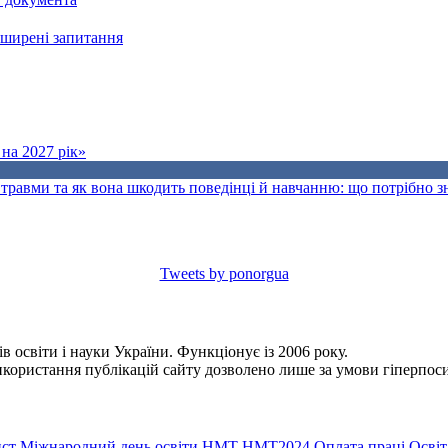
поширені запитання
на 2027 рік»
травми та як вона шкодить поведінці й навчанню: що потрібно 
Tweets by ponorgua
 освіти і науки України. Функціонує із 2006 року.
Використання публікацій сайту дозволено лише за умови гіперпо
ст
Міжнародний день освіти
НМТ
НМТ2024
Оплата праці
Освіт