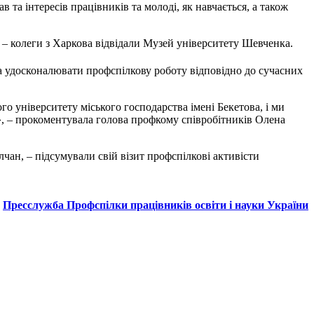
та інтересів працівників та молоді, як навчається, а також
и – колеги з Харкова відвідали Музей університету Шевченка.
 удосконалювати профспілкову роботу відповідно до сучасних
го університету міського господарства імені Бекетова, і ми
», – прокоментувала голова профкому співробітників Олена
лчан, – підсумували свій візит профспілкові активісти
Пресслужба Профспілки працівників освіти і науки України