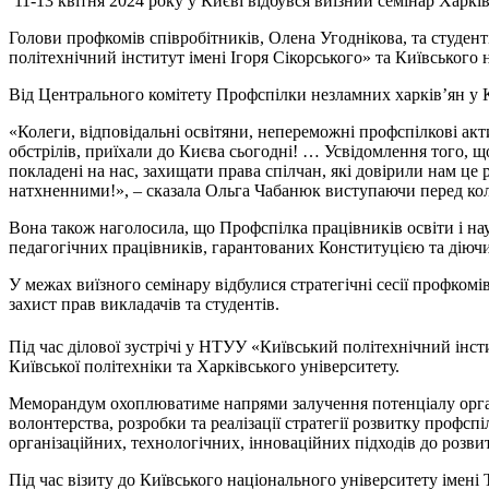
11-13 квітня 2024 року у Києві відбувся виїзний семінар Харкі
Голови профкомів співробітників, Олена Угоднікова, та студент
політехнічний інститут імені Ігоря Сікорського» та Київського
Від Центрального комітету Профспілки незламних харків’ян у
«Колеги, відповідальні освітяни, непереможні профспілкові акт
обстрілів, приїхали до Києва сьогодні! … Усвідомлення того, 
покладені на нас, захищати права спілчан, які довірили нам це
натхненними!», – сказала Ольга Чабанюк виступаючи перед ко
Вона також наголосила, що Профспілка працівників освіти і н
педагогічних працівників, гарантованих Конституцією та діючим
У межах виїзного семінару відбулися стратегічні сесії профкомі
захист прав викладачів та студентів.
Під час ділової зустрічі у НТУУ «Київський політехнічний ін
Київської політехніки та Харківського університету.
Меморандум охоплюватиме напрями залучення потенціалу органі
волонтерства, розробки та реалізації стратегії розвитку профсп
організаційних, технологічних, інноваційних підходів до розви
Під час візиту до Київського національного університету імені