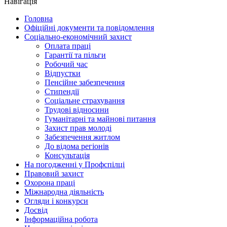
Навігація
Головна
Офіційні документи та повідомлення
Соціально-економічний захист
Оплата праці
Гарантії та пільги
Робочий час
Відпустки
Пенсійне забезпечення
Стипендії
Соціальне страхування
Трудові відносини
Гуманітарні та майнові питання
Захист прав молоді
Забезпечення житлом
До відома регіонів
Консультація
На погодженні у Профспілці
Правовий захист
Охорона праці
Міжнародна діяльність
Огляди і конкурси
Досвід
Інформаційна робота